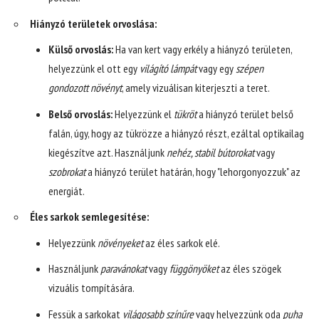
Hiányzó területek orvoslása:
Külső orvoslás:
Ha van kert vagy erkély a hiányzó területen,
helyezzünk el ott egy
világító lámpát
vagy egy
szépen
gondozott növényt
, amely vizuálisan kiterjeszti a teret.
Belső orvoslás:
Helyezzünk el
tükröt
a hiányzó terület belső
falán, úgy, hogy az tükrözze a hiányzó részt, ezáltal optikailag
kiegészítve azt. Használjunk
nehéz, stabil bútorokat
vagy
szobrokat
a hiányzó terület határán, hogy "lehorgonyozzuk" az
energiát.
Éles sarkok semlegesítése:
Helyezzünk
növényeket
az éles sarkok elé.
Használjunk
paravánokat
vagy
függönyöket
az éles szögek
vizuális tompítására.
Fessük a sarkokat
világosabb színűre
vagy helyezzünk oda
puha