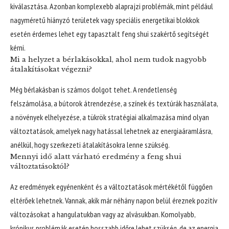
kiválasztása. Azonban komplexebb alaprajzi problémák, mint például
nagyméretű hiányzó területek vagy speciális energetikai blokkok
esetén érdemes lehet egy tapasztalt feng shui szakértő segítségét
kérni.
Mi a helyzet a bérlakásokkal, ahol nem tudok nagyobb
átalakításokat végezni?
Még bérlakásban is számos dolgot tehet. A rendetlenség
felszámolása, a bútorok átrendezése, a színek és textúrák használata,
a növények elhelyezése, a tükrök stratégiai alkalmazása mind olyan
változtatások, amelyek nagy hatással lehetnek az energiaáramlásra,
anélkül, hogy szerkezeti átalakításokra lenne szükség.
Mennyi idő alatt várható eredmény a feng shui
változtatásoktól?
Az eredmények egyénenként és a változtatások mértékétől függően
eltérőek lehetnek. Vannak, akik már néhány napon belül éreznek pozitív
változásokat a hangulatukban vagy az alvásukban. Komolyabb,
krónikus problémák esetén hosszabb időre lehet szükség, de az energia