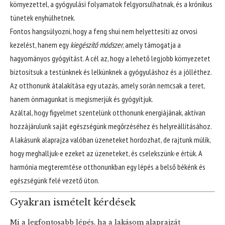
környezettel, a gyógyulási folyamatok felgyorsulhatnak, és a krónikus
tünetek enyhülhetnek.
Fontos hangsúlyozni, hogy a feng shui nem helyettesíti az orvosi
kezelést, hanem egy
kiegészítő módszer
, amely támogatja a
hagyományos gyógyítást. A cél az, hogy a lehető legjobb környezetet
biztosítsuk a testünknek és lelkünknek a gyógyuláshoz és a jólléthez.
Az otthonunk átalakítása egy utazás, amely során nemcsak a teret,
hanem önmagunkat is megismerjük és gyógyítjuk.
Azáltal, hogy figyelmet szentelünk otthonunk energiájának, aktívan
hozzájárulunk saját egészségünk megőrzéséhez és helyreállításához.
A lakásunk alaprajza valóban üzeneteket hordozhat, de rajtunk múlik,
hogy meghalljuk-e ezeket az üzeneteket, és cselekszünk-e értük. A
harmónia megteremtése otthonunkban egy lépés a belső békénk és
egészségünk felé vezető úton.
Gyakran ismételt kérdések
Mi a legfontosabb lépés, ha a lakásom alaprajzát