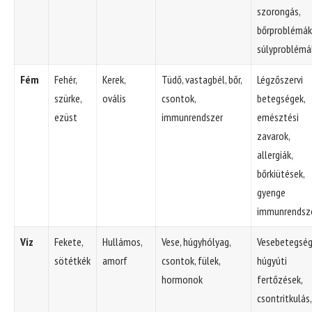
szorongás,
bőrproblémák
súlyproblémá
Fém
Fehér,
Kerek,
Tüdő, vastagbél, bőr,
Légzőszervi
szürke,
ovális
csontok,
betegségek,
ezüst
immunrendszer
emésztési
zavarok,
allergiák,
bőrkiütések,
gyenge
immunrendsz
Víz
Fekete,
Hullámos,
Vese, húgyhólyag,
Vesebetegség
sötétkék
amorf
csontok, fülek,
húgyúti
hormonok
fertőzések,
csontritkulás,