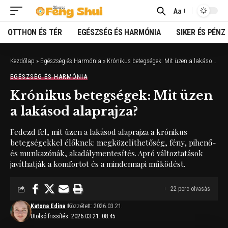
Aa
Font
Resizer
OTTHON ÉS TÉR
EGÉSZSÉG ÉS HARMÓNIA
SIKER ÉS PÉNZ
Kezdőlap
»
Egészség és Harmónia
»
Krónikus betegségek: Mit üzen a lakásod alaprajza?
EGÉSZSÉG ÉS HARMÓNIA
Krónikus betegségek: Mit üzen
a lakásod alaprajza?
Fedezd fel, mit üzen a lakásod alaprajza a krónikus
betegségekkel élőknek: megközelíthetőség, fény, pihenő-
és munkazónák, akadálymentesítés. Apró változtatások
javíthatják a komfortot és a mindennapi működést.
22 perc olvasás
Katona Edina
Közzétett: 2026.03.21.
Utolsó frissítés: 2026.03.21. 08:45