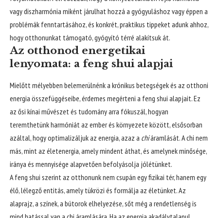
vagy diszharmónia miként járulhat hozzá a gyógyuláshoz vagy éppen a
problémák fenntartásához, és konkrét, praktikus tippeket adunk ahhoz,
hogy otthonunkat támogató, gyógyító térré alakítsuk át.
Az otthonod energetikai
lenyomata: a feng shui alapjai
Mielőtt mélyebben belemerülnénk a krónikus betegségek és az otthoni
energia összefüggéseibe, érdemes megérteni a feng shui alapjait. Ez
az ősi kínai művészet és tudomány arra fókuszál, hogyan
teremthetünk harmóniát az ember és környezete között, elsősorban
azáltal, hogy optimalizáljuk az energia, azaz a
chi
áramlását. A chi nem
más, mint az életenergia, amely mindent áthat, és amelynek minősége,
iránya és mennyisége alapvetően befolyásolja jólétünket.
A feng shui szerint az otthonunk nem csupán egy fizikai tér, hanem egy
élő, lélegző entitás, amely tükrözi és formálja az életünket. Az
alaprajz, a színek, a bútorok elhelyezése, sőt még a rendetlenség is
mind hatással van a chi áramlására. Ha az energia akadálytalanul,