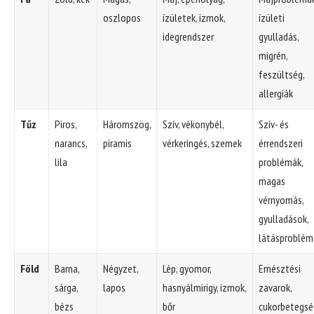
oszlopos
ízületek, izmok,
ízületi
idegrendszer
gyulladás,
migrén,
feszültség,
allergiák
Tűz
Piros,
Háromszög,
Szív, vékonybél,
Szív- és
narancs,
piramis
vérkeringés, szemek
érrendszeri
lila
problémák,
magas
vérnyomás,
gyulladások,
látásproblém
Föld
Barna,
Négyzet,
Lép, gyomor,
Emésztési
sárga,
lapos
hasnyálmirigy, izmok,
zavarok,
bézs
bőr
cukorbetegsé