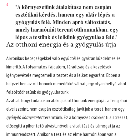
"A környezetünk átalakítása nem csupán
esztétikai kérdés, hanem egy aktív lépés a
gyógyulás felé. Minden apró változtatás,
amely harmóniát teremt otthonunkban, egy
lépés a testünk és lelkünk gyógyulása felé."
Az otthoni energia és a gyógyulás útja
A krónikus betegségekkel való együttélés gyakran küzdelmes és
kimerítő. A folyamatos fájdalom, fáradtság és a kezelések
igénybevétele megterheli a testet és a lelket egyaránt. Ebben a
helyzetben az otthonunk menedékké válhat, egy olyan hellyé, ahol
feltöltődhetünk és gyógyulhatunk.
Azáltal, hogy tudatosan alakítjuk otthonunk energiáját a feng shui
elvei szerint, nem csupán esztétikailag javítjuk a teret, hanem egy
gyógyító környezetet
teremtünk. Ez a környezet csökkenti a stresszt,
elősegíti a pihentető alvást, növeli a vitalitást és támogatja az
immunrendszert. Amikor a test és az elme harmóniában van a