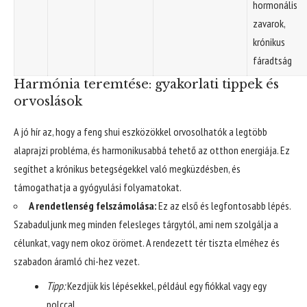
hormonális
zavarok,
krónikus
fáradtság
Harmónia teremtése: gyakorlati tippek és
orvoslások
A jó hír az, hogy a feng shui eszközökkel orvosolhatók a legtöbb
alaprajzi probléma, és harmonikusabbá tehető az otthon energiája. Ez
segíthet a krónikus betegségekkel való megküzdésben, és
támogathatja a gyógyulási folyamatokat.
A rendetlenség felszámolása:
Ez az első és legfontosabb lépés.
Szabaduljunk meg minden felesleges tárgytól, ami nem szolgálja a
célunkat, vagy nem okoz örömet. A rendezett tér tiszta elméhez és
szabadon áramló chi-hez vezet.
Tipp:
Kezdjük kis lépésekkel, például egy fiókkal vagy egy
polccal.