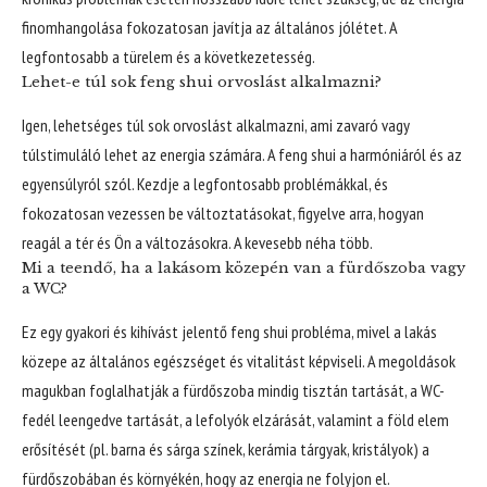
finomhangolása fokozatosan javítja az általános jólétet. A
legfontosabb a türelem és a következetesség.
Lehet-e túl sok feng shui orvoslást alkalmazni?
Igen, lehetséges túl sok orvoslást alkalmazni, ami zavaró vagy
túlstimuláló lehet az energia számára. A feng shui a harmóniáról és az
egyensúlyról szól. Kezdje a legfontosabb problémákkal, és
fokozatosan vezessen be változtatásokat, figyelve arra, hogyan
reagál a tér és Ön a változásokra. A kevesebb néha több.
Mi a teendő, ha a lakásom közepén van a fürdőszoba vagy
a WC?
Ez egy gyakori és kihívást jelentő feng shui probléma, mivel a lakás
közepe az általános egészséget és vitalitást képviseli. A megoldások
magukban foglalhatják a fürdőszoba mindig tisztán tartását, a WC-
fedél leengedve tartását, a lefolyók elzárását, valamint a föld elem
erősítését (pl. barna és sárga színek, kerámia tárgyak, kristályok) a
fürdőszobában és környékén, hogy az energia ne folyjon el.