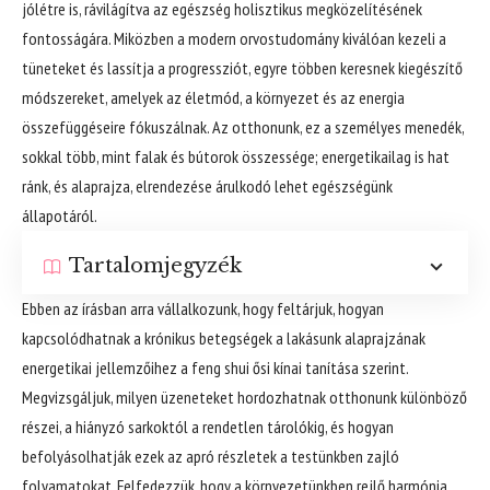
jólétre is, rávilágítva az egészség holisztikus megközelítésének
fontosságára. Miközben a modern orvostudomány kiválóan kezeli a
tüneteket és lassítja a progressziót, egyre többen keresnek kiegészítő
módszereket, amelyek az életmód, a környezet és az energia
összefüggéseire fókuszálnak. Az otthonunk, ez a személyes menedék,
sokkal több, mint falak és bútorok összessége; energetikailag is hat
ránk, és alaprajza, elrendezése árulkodó lehet egészségünk
állapotáról.
Tartalomjegyzék
Ebben az írásban arra vállalkozunk, hogy feltárjuk, hogyan
kapcsolódhatnak a krónikus betegségek a lakásunk alaprajzának
energetikai jellemzőihez a feng shui ősi kínai tanítása szerint.
Megvizsgáljuk, milyen üzeneteket hordozhatnak otthonunk különböző
részei, a hiányzó sarkoktól a rendetlen tárolókig, és hogyan
befolyásolhatják ezek az apró részletek a testünkben zajló
folyamatokat. Felfedezzük, hogy a környezetünkben rejlő harmónia