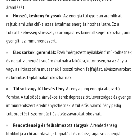
áramlását.
Hosszú, keskeny folyosók:
Az energia túl gyorsan áramlik át
rajtuk, ami „sha chi”-t, azaz ártalmas energiát hozhat létre. Ez a
túlzott sebesség stresszt, szorongást és kimerültséget okozhat, ami
gyengíti az immunrendszert.
Éles sarkok, gerendák:
Ezek "mérgezett nyilakként" működhetnek,
és negatív energiát sugározhatnak a lakókra, különösen, ha az ágyra
vagy az íróasztalra mutatnak. Hosszú távon fejfájást, alvászavarokat
és krónikus fájdalmakat okozhatnak.
Túl sok vagy túl kevés fény:
A fény a jang energia alapvető
forrása. A túl sötét, árnyékos terek depressziót, levertséget és gyenge
immunrendszert eredményezhetnek. A túl erős, vakító fény pedig
túlpörgetést, szorongást és alvászavarokat okozhat.
Rendetlenség és felhalmozott tárgyak:
A rendetlenség
blokkolja a chi áramlását, stagnálást és nehéz, ragacsos energiát