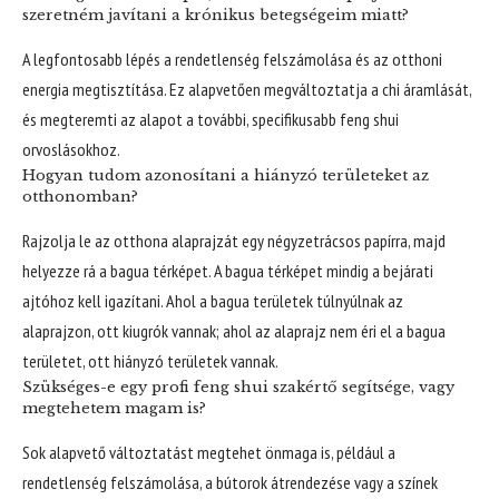
szeretném javítani a krónikus betegségeim miatt?
A legfontosabb lépés a rendetlenség felszámolása és az otthoni
energia megtisztítása. Ez alapvetően megváltoztatja a chi áramlását,
és megteremti az alapot a további, specifikusabb feng shui
orvoslásokhoz.
Hogyan tudom azonosítani a hiányzó területeket az
otthonomban?
Rajzolja le az otthona alaprajzát egy négyzetrácsos papírra, majd
helyezze rá a bagua térképet. A bagua térképet mindig a bejárati
ajtóhoz kell igazítani. Ahol a bagua területek túlnyúlnak az
alaprajzon, ott kiugrók vannak; ahol az alaprajz nem éri el a bagua
területet, ott hiányzó területek vannak.
Szükséges-e egy profi feng shui szakértő segítsége, vagy
megtehetem magam is?
Sok alapvető változtatást megtehet önmaga is, például a
rendetlenség felszámolása, a bútorok átrendezése vagy a színek