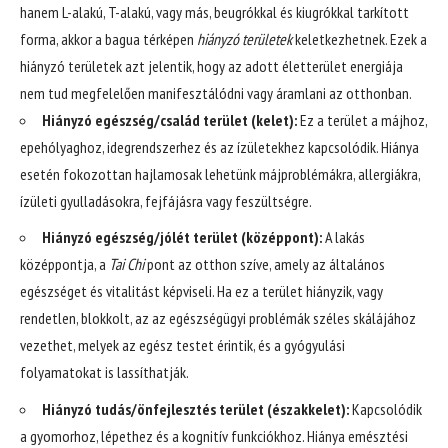
hanem L-alakú, T-alakú, vagy más, beugrókkal és kiugrókkal tarkított
forma, akkor a bagua térképen
hiányzó területek
keletkezhetnek. Ezek a
hiányzó területek azt jelentik, hogy az adott életterület energiája
nem tud megfelelően manifesztálódni vagy áramlani az otthonban.
Hiányzó egészség/család terület (kelet):
Ez a terület a májhoz,
epehólyaghoz, idegrendszerhez és az ízületekhez kapcsolódik. Hiánya
esetén fokozottan hajlamosak lehetünk májproblémákra, allergiákra,
ízületi gyulladásokra, fejfájásra vagy feszültségre.
Hiányzó egészség/jólét terület (középpont):
A lakás
középpontja, a
Tai Chi
pont az otthon szíve, amely az általános
egészséget és vitalitást képviseli. Ha ez a terület hiányzik, vagy
rendetlen, blokkolt, az az egészségügyi problémák széles skálájához
vezethet, melyek az egész testet érintik, és a gyógyulási
folyamatokat is lassíthatják.
Hiányzó tudás/önfejlesztés terület (északkelet):
Kapcsolódik
a gyomorhoz, lépethez és a kognitív funkciókhoz. Hiánya emésztési