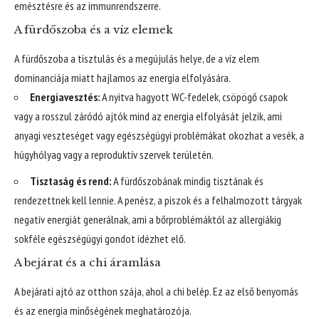
emésztésre és az immunrendszerre.
A fürdőszoba és a víz elemek
A fürdőszoba a tisztulás és a megújulás helye, de a víz elem
dominanciája miatt hajlamos az energia elfolyására.
Energiavesztés:
A nyitva hagyott WC-fedelek, csöpögő csapok
vagy a rosszul záródó ajtók mind az energia elfolyását jelzik, ami
anyagi veszteséget vagy egészségügyi problémákat okozhat a vesék, a
húgyhólyag vagy a reproduktív szervek területén.
Tisztaság és rend:
A fürdőszobának mindig tisztának és
rendezettnek kell lennie. A penész, a piszok és a felhalmozott tárgyak
negatív energiát generálnak, ami a bőrproblémáktól az allergiákig
sokféle egészségügyi gondot idézhet elő.
A bejárat és a chi áramlása
A bejárati ajtó az otthon szája, ahol a chi belép. Ez az első benyomás
és az energia minőségének meghatározója.