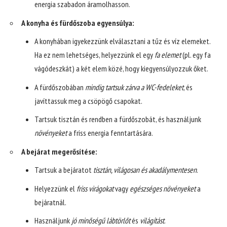
energia szabadon áramolhasson.
A konyha és fürdőszoba egyensúlya:
A konyhában igyekezzünk elválasztani a tűz és víz elemeket.
Ha ez nem lehetséges, helyezzünk el egy
fa elemet
(pl. egy fa
vágódeszkát) a két elem közé, hogy kiegyensúlyozzuk őket.
A fürdőszobában
mindig tartsuk zárva a WC-fedeleket
, és
javíttassuk meg a csöpögő csapokat.
Tartsuk tisztán és rendben a fürdőszobát, és használjunk
növényeket
a friss energia fenntartására.
A bejárat megerősítése:
Tartsuk a bejáratot
tisztán, világosan és akadálymentesen
.
Helyezzünk el
friss virágokat
vagy
egészséges növényeket
a
bejáratnál.
Használjunk
jó minőségű lábtörlőt
és
világítást
.