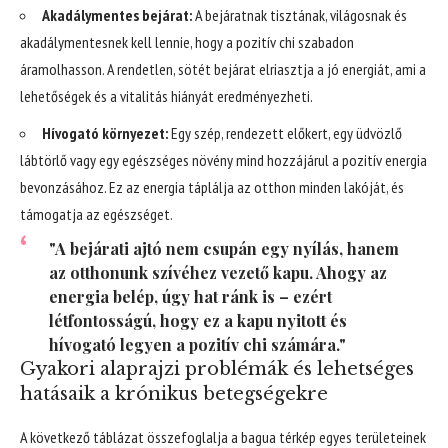
Akadálymentes bejárat:
A bejáratnak tisztának, világosnak és
akadálymentesnek kell lennie, hogy a pozitív chi szabadon
áramolhasson. A rendetlen, sötét bejárat elriasztja a jó energiát, ami a
lehetőségek és a vitalitás hiányát eredményezheti.
Hívogató környezet:
Egy szép, rendezett előkert, egy üdvözlő
lábtörlő vagy egy egészséges növény mind hozzájárul a pozitív energia
bevonzásához. Ez az energia táplálja az otthon minden lakóját, és
támogatja az egészséget.
"A bejárati ajtó nem csupán egy nyílás, hanem
az otthonunk szívéhez vezető kapu. Ahogy az
energia belép, úgy hat ránk is – ezért
létfontosságú, hogy ez a kapu nyitott és
hívogató legyen a pozitív chi számára."
Gyakori alaprajzi problémák és lehetséges
hatásaik a krónikus betegségekre
A következő táblázat összefoglalja a bagua térkép egyes területeinek