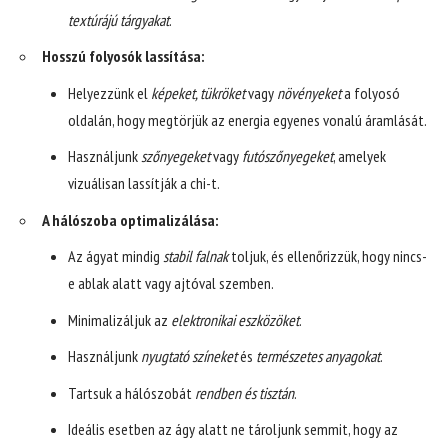
textúrájú tárgyakat
.
Hosszú folyosók lassítása:
Helyezzünk el
képeket, tükröket
vagy
növényeket
a folyosó
oldalán, hogy megtörjük az energia egyenes vonalú áramlását.
Használjunk
szőnyegeket
vagy
futószőnyegeket
, amelyek
vizuálisan lassítják a chi-t.
A hálószoba optimalizálása:
Az ágyat mindig
stabil falnak
toljuk, és ellenőrizzük, hogy nincs-
e ablak alatt vagy ajtóval szemben.
Minimalizáljuk az
elektronikai eszközöket
.
Használjunk
nyugtató színeket
és
természetes anyagokat
.
Tartsuk a hálószobát
rendben és tisztán
.
Ideális esetben az ágy alatt ne tároljunk semmit, hogy az