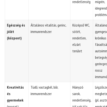
rendetlenség
migrén,
idegrend
problém
Egészség és
Általános vitalitás, gerinc,
Középső WC,
Általán
jólét
immunrendszer
sötét,
gyenges
(központ)
rendetlen,
krónikus
elzárt
fáradtsá
terület
autoim
betegsé
gerincpr
rossz
immunvá
Kreativitás
Tüdő, vastagbél, bőr,
Hiányzó
Légzősze
és
immunrendszer
sarok,
megbete
gyermekek
rendetlenség,
(pl. aszt
(nyugat)
túl sok tűz
emészté