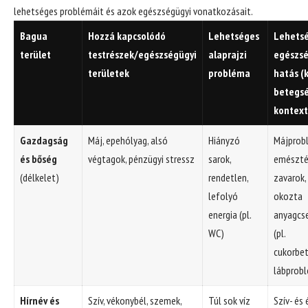
lehetséges problémáit és azok egészségügyi vonatkozásait.
Bagua
Hozzá kapcsolódó
Lehetséges
Lehets
terület
testrészek/egészségügyi
alaprajzi
egészsé
területek
probléma
hatás (
betegs
kontex
Gazdagság
Máj, epehólyag, alsó
Hiányzó
Májprob
és bőség
végtagok, pénzügyi stressz
sarok,
emészté
(délkelet)
rendetlen,
zavarok,
lefolyó
okozta
energia (pl.
anyagcs
WC)
(pl.
cukorbet
lábprob
Hírnév és
Szív, vékonybél, szemek,
Túl sok víz
Szív- és 