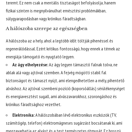
teremt. Ez nem csak a mentális tisztaságot befolyásolja, hanem
fizikai szinten is megnyilvánulhat emésztési problémákban,
súlygyarapodásban vagy krónikus fáradtságban.
A hálószoba szerepe az egészségben
A hálószoba az a hely, ahol a legtöbb időt töltjük pihenéssel és
regenerálódással. Ezért kritikus fontosságú, hogy ennek a térnek az
energiája támogató és nyugtató legyen.
Az ágy elhelyezése:
Az ágy legyen támasztó falnak tolva, ne
ablak alá vagy ajtóval szemben. A fejvég mögötti stabil fal
biztonságot és támaszt nyújt, ami elengedhetetlen a mély, pihentető
alváshoz. Az ajtóval szembeni pozíció (koporsóállás) sérülékenységet
és energiavesztést sugall, ami alvászavarokhoz, szorongáshoz és
krónikus fáradtsághoz vezethet.
Elektronika:
A hálószobában lévő elektronikus eszközök (TV,
számítógép, telefon) elektromágneses sugárzást bocsátanak ki, ami
megzavarhatja az alvást és a test természetes ritmusát. Ez hosszú