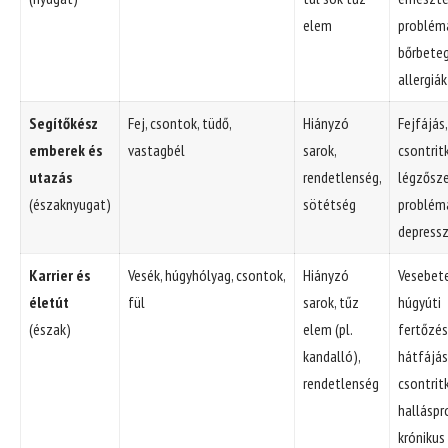
elem
problém
bőrbete
allergiák
Segítőkész
Fej, csontok, tüdő,
Hiányzó
Fejfájás,
emberek és
vastagbél
sarok,
csontrit
utazás
rendetlenség,
légzősze
(északnyugat)
sötétség
problém
depressz
Karrier és
Vesék, húgyhólyag, csontok,
Hiányzó
Vesebet
életút
fül
sarok, tűz
húgyúti
(észak)
elem (pl.
fertőzés
kandalló),
hátfájás
rendetlenség
csontrit
halláspr
krónikus