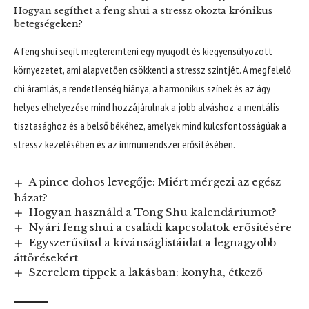
Hogyan segíthet a feng shui a stressz okozta krónikus
betegségeken?
A feng shui segít megteremteni egy nyugodt és kiegyensúlyozott
környezetet, ami alapvetően csökkenti a stressz szintjét. A megfelelő
chi áramlás, a rendetlenség hiánya, a harmonikus színek és az ágy
helyes elhelyezése mind hozzájárulnak a jobb alváshoz, a mentális
tisztasághoz és a belső békéhez, amelyek mind kulcsfontosságúak a
stressz kezelésében és az immunrendszer erősítésében.
A pince dohos levegője: Miért mérgezi az egész
házat?
Hogyan használd a Tong Shu kalendáriumot?
Nyári feng shui a családi kapcsolatok erősítésére
Egyszerűsítsd a kívánságlistáidat a legnagyobb
áttörésekért
Szerelem tippek a lakásban: konyha, étkező