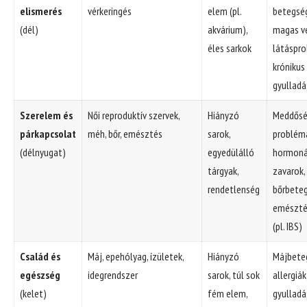
elismerés
vérkeringés
elem (pl.
betegsé
(dél)
akvárium),
magas v
éles sarkok
látáspr
krónikus
gyullad
Szerelem és
Női reproduktív szervek,
Hiányzó
Meddősé
párkapcsolat
méh, bőr, emésztés
sarok,
problém
(délnyugat)
egyedülálló
hormoná
tárgyak,
zavarok,
rendetlenség
bőrbete
emészté
(pl. IBS)
Család és
Máj, epehólyag, ízületek,
Hiányzó
Májbete
egészség
idegrendszer
sarok, túl sok
allergiák
(kelet)
fém elem,
gyulladá