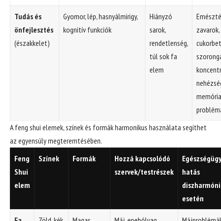
Tudás és
Gyomor, lép, hasnyálmirigy,
Hiányzó
Emészté
önfejlesztés
kognitív funkciók
sarok,
zavarok,
(északkelet)
rendetlenség,
cukorbe
túl sok fa
szorong
elem
koncentr
nehézsé
memóri
problém
A feng shui elemek, színek és formák harmonikus használata segíthet
az egyensúly megteremtésében.
Feng
Színek
Formák
Hozzá kapcsolódó
Egészségügy
Shui
szervek/testrészek
hatás
elem
diszharmóni
esetén
Fa
Zöld, kék
Magas,
Máj, epehólyag,
Májproblémák