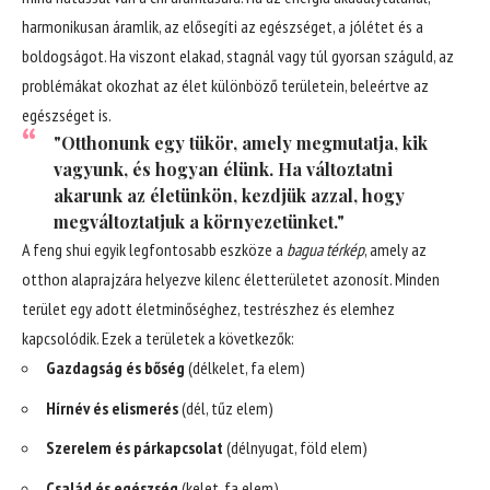
harmonikusan áramlik, az elősegíti az egészséget, a jólétet és a
boldogságot. Ha viszont elakad, stagnál vagy túl gyorsan száguld, az
problémákat okozhat az élet különböző területein, beleértve az
egészséget is.
"Otthonunk egy tükör, amely megmutatja, kik
vagyunk, és hogyan élünk. Ha változtatni
akarunk az életünkön, kezdjük azzal, hogy
megváltoztatjuk a környezetünket."
A feng shui egyik legfontosabb eszköze a
bagua térkép
, amely az
otthon alaprajzára helyezve kilenc életterületet azonosít. Minden
terület egy adott életminőséghez, testrészhez és elemhez
kapcsolódik. Ezek a területek a következők:
Gazdagság és bőség
(délkelet, fa elem)
Hírnév és elismerés
(dél, tűz elem)
Szerelem és párkapcsolat
(délnyugat, föld elem)
Család és egészség
(kelet, fa elem)