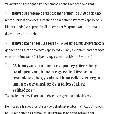
zavarokat, szorongást, koncentrációs nehézségeket okozhat.
Hiányzó szerelem/párkapcsolat terület (délnyugat):
A női
reproduktív szervekhez, a méhhez és a bélrendszerhez kapcsolódik.
Hiánya meddőségi problémákat, emésztési gondokat, hormonális
diszbalanszot okozhat.
Hiányzó karrier terület (észak):
A vesékhez, húgyhólyaghoz, a
gerinchez és a csontokhoz kapcsolódik. Hiánya krónikus fáradtságot,
veseproblémákat, hátfájást vagy csontritkulást idézhet elő.
"A hiányzó sarok nem csupán egy üres hely
az alaprajzon, hanem egy rejtett üzenet a
testünknek, hogy valahol hiányzik az energia,
ami a gyógyuláshoz és a teljességhez
szükséges."
Rendellenes formák és energetikai blokkok
Nem csak a hiányzó területek okozhatnak problémát. Az otthonon
belüli rendellenes formák és struktúrák is befolyásolják a chi