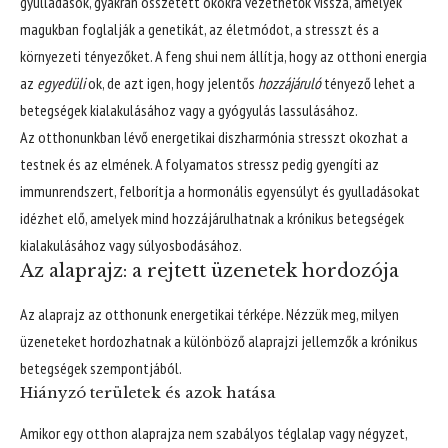
gyulladások, gyakran összetett okokra vezethetők vissza, amelyek
magukban foglalják a genetikát, az életmódot, a stresszt és a
környezeti tényezőket. A feng shui nem állítja, hogy az otthoni energia
az
egyedüli
ok, de azt igen, hogy jelentős
hozzájáruló
tényező lehet a
betegségek kialakulásához vagy a gyógyulás lassulásához.
Az otthonunkban lévő energetikai diszharmónia stresszt okozhat a
testnek és az elmének. A folyamatos stressz pedig gyengíti az
immunrendszert, felborítja a hormonális egyensúlyt és gyulladásokat
idézhet elő, amelyek mind hozzájárulhatnak a krónikus betegségek
kialakulásához vagy súlyosbodásához.
Az alaprajz: a rejtett üzenetek hordozója
Az alaprajz az otthonunk energetikai térképe. Nézzük meg, milyen
üzeneteket hordozhatnak a különböző alaprajzi jellemzők a krónikus
betegségek szempontjából.
Hiányzó területek és azok hatása
Amikor egy otthon alaprajza nem szabályos téglalap vagy négyzet,