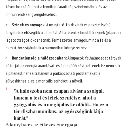
távon hozzájárulhat a krónikus fáradtság szindrómához és az
immunrendszer gyengüléséhez.
Színek és anyagok:
A nyugtató, földszínek és pasztellszínű
árnyalatok elősegítik a pihenést. A túl élénk, stimuláló színek (pl. piros)
izgatottságot okozhatnak. Természetes anyagok, mint a fa és a
pamut, hozzájárulnak a harmonikus környezethez.
Rendetlenség a hálószobában:
A kupacok, felhalmozott tárgyak
gátolják az energia áramlását, és "lebegő" érzést keltenek. Ez nemcsak
a pihenést nehezíti, hanem a párkapcsolati problémákat is
súlyosbíthatja, és a mentális terheket is növeli.
"A hálószoba nem csupán alvásra szolgál,
hanem a test és lélek szentélye, ahol a
gyógyulás és a megújulás kezdődik. Ha ez a
tér diszharmonikus, az egészségünk látja
kárát."
A konyha és az étkezés energiája