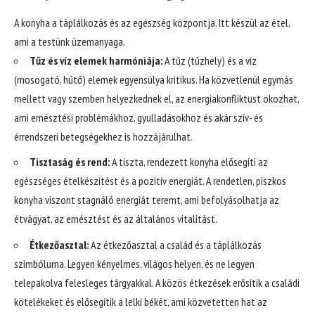
A konyha a táplálkozás és az egészség központja. Itt készül az étel,
ami a testünk üzemanyaga.
Tűz és víz elemek harmóniája:
A tűz (tűzhely) és a víz
(mosogató, hűtő) elemek egyensúlya kritikus. Ha közvetlenül egymás
mellett vagy szemben helyezkednek el, az energiakonfliktust okozhat,
ami emésztési problémákhoz, gyulladásokhoz és akár szív- és
érrendszeri betegségekhez is hozzájárulhat.
Tisztaság és rend:
A tiszta, rendezett konyha elősegíti az
egészséges ételkészítést és a pozitív energiát. A rendetlen, piszkos
konyha viszont stagnáló energiát teremt, ami befolyásolhatja az
étvágyat, az emésztést és az általános vitalitást.
Étkezőasztal:
Az étkezőasztal a család és a táplálkozás
szimbóluma. Legyen kényelmes, világos helyen, és ne legyen
telepakolva felesleges tárgyakkal. A közös étkezések erősítik a családi
kötelékeket és elősegítik a lelki békét, ami közvetetten hat az