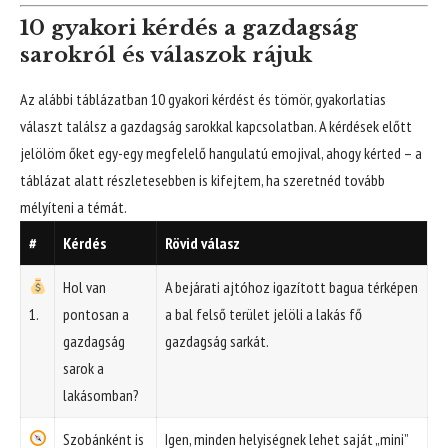
10 gyakori kérdés a gazdagság
sarokról és válaszok rájuk
Az alábbi táblázatban 10 gyakori kérdést és tömör, gyakorlatias
választ találsz a gazdagság sarokkal kapcsolatban. A kérdések előtt
jelölöm őket egy-egy megfelelő hangulatú emojival, ahogy kérted – a
táblázat alatt részletesebben is kifejtem, ha szeretnéd tovább
mélyíteni a témát.
#
Kérdés
Rövid válasz
Hol van
A bejárati ajtóhoz igazított bagua térképen
1.
pontosan a
a bal felső terület jelöli a lakás fő
gazdagság
gazdagság sarkát.
sarok a
lakásomban?
Szobánként is
Igen, minden helyiségnek lehet saját „mini”