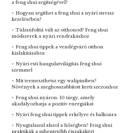
a feng shui segítségével?
Hogyan segíthet a feng shui a nyári stressz
kezelésében?
Túlzsúfolttá vált az otthonod? Feng shui
módszerek a nyári rendrakáshoz
Feng shui tippek a vendégváró otthon
kialakításához
Nyári esti hangulatvilágítás feng shui
szemmel
Mit termeszthetsz egy walipiniben?
Növények a meghosszabbított kerti szezonhoz
Feng shui nyáron: 10 tárgy, amely
akadályozhatja a pozitív energiákat
Nyári feng shui tippek erkélyre és balkonra
Nyugtalanul alszol a hőségben? Feng shui
praktikák a pihentetőbb éjszakákért