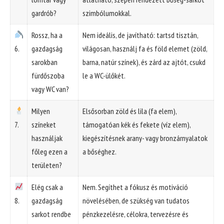
gardrób?
szimbólumokkal.
Rossz, ha a
Nem ideális, de javítható: tartsd tisztán,
6.
gazdagság
világosan, használj fa és föld elemet (zöld,
sarokban
barna, natúr színek), és zárd az ajtót, csukd
fürdőszoba
le a WC-ülőkét.
vagy WC van?
Milyen
Elsősorban zöld és lila (fa elem),
7.
színeket
támogatóan kék és fekete (víz elem),
használjak
kiegészítésnek arany- vagy bronzárnyalatok
főleg ezen a
a bőséghez.
területen?
Elég csak a
Nem. Segíthet a fókusz és motiváció
8.
gazdagság
növelésében, de szükség van tudatos
sarkot rendbe
pénzkezelésre, célokra, tervezésre és