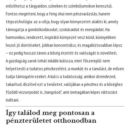
erősíthetsz a tárgyaidon, színeken és szimbólumokon keresztül.
Fontos megérteni, hogy a feng shui nem pénzvarázslás, hanem
térpszichológia: az a célja, hogy olyan környezetet alakíts ki, amely
támogatja a gondolkodásodat, szokásaidat és energiáidat. Ha
harmonikus, rendezett, inspiráló környezet vesz körül, könnyebben
hozol jó döntéseket, jobban koncentrálsz, és magabiztosabban lépsz
– ez pedig hosszú távon a bőség érzetét és valóságát is növelheti.
A gazdagság sarok tehát inkább kulissza, mint főszereplő: nem
helyettesíti a tudatos pénzkezelést, a munkát és a tanulást, de erősen
tudja támogatni ezeket. A kulcs a tudatosság: amikor átrendezed,
takarítod, díszíted ezt a területet, valójában a pénzhez és a bőséghez
fűződő viszonyodat is „hangolod”, ami önmagában képes változást
indítani.
Így találod meg pontosan a
pénzterületet otthonodban