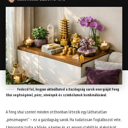
Fedezd fel, hogyan aktiválhatod a Gazdagság sarok energiáját Feng
Shui segítségével, pénz, növények és szimbólumok kombinálásával.
A feng shui szerint minden otthonban létezik egy láthatatlan
„pénzmagnet” – ez a gazdagság sarok. Ha tudatosan foglalkozol vele,
támogatni tudja a bőség, a karrier és az anyagi stabilitás alakulását.