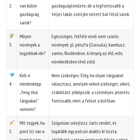
2.
van külön
gazdagságterülete, de a legfontosabb a
gazdagság
teljes lakás szintjén nézett bal felső sarok.
sarok?
Milyen
Egészséges, felfelé növő, nem szúrós
3.
növények a
növények: pl. pénzfa (Crassula), bambusz,
legjobbak ide?
zamio, filodendron. A lényeg az élő, erős,
növekedésben lévő zöld.
Kell-e
Nem szükséges. Elég, ha olyan tárgyakat
4.
mindenképp
választasz, amelyek neked a bőséget, sikert,
„feng shui
stabilitást jelképezik; a személyes jelentés
tárgyakat”
fontosabb, mint a felirat a boltban.
vennem?
Mit tegyek, ha
Szigorúan selejtezz, tarts rendet, és
5.
pont itt van a
legalább egy polcon alakíts ki tiszta,
lomtár vagy
átlátható, szépen rendezett bőség-sarkot