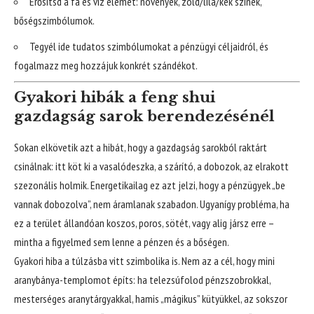
Erősítsd a fa és víz elemet: növények, zöld/lila/kék színek,
bőségszimbólumok.
Tegyél ide tudatos szimbólumokat a pénzügyi céljaidról, és
fogalmazz meg hozzájuk konkrét szándékot.
Gyakori hibák a feng shui
gazdagság sarok berendezésénél
Sokan elkövetik azt a hibát, hogy a gazdagság sarokból raktárt
csinálnak: itt köt ki a vasalódeszka, a szárító, a dobozok, az elrakott
szezonális holmik. Energetikailag ez azt jelzi, hogy a pénzügyek „be
vannak dobozolva”, nem áramlanak szabadon. Ugyanígy probléma, ha
ez a terület állandóan koszos, poros, sötét, vagy alig jársz erre –
mintha a figyelmed sem lenne a pénzen és a bőségen.
Gyakori hiba a túlzásba vitt szimbolika is. Nem az a cél, hogy mini
aranybánya-templomot építs: ha telezsúfolod pénzszobrokkal,
mesterséges aranytárgyakkal, hamis „mágikus” kütyükkel, az sokszor