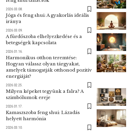
feng shui tanácsok
2026.03.08.
Jóga és feng shui: A gyakorlás ideális
iránya
2026.03.09.
A fürdőszoba elhelyezkedése és a
betegségek kapcsolata
2026.01.16.
Harmonikus otthon teremtése:
Hogyan válassz olyan tárgyakat,
amelyek támogatják otthonod pozitív
energiáját?
2026.02.25.
Milyen képeket tegyünk a falra? A
szimbólumok ereje
2026.01.17.
Kamaszszoba feng shui: Lázadás
helyett harmónia
2026.03.10.