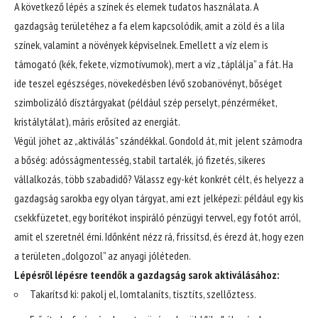
A következő lépés a színek és elemek tudatos használata. A
gazdagság területéhez a fa elem kapcsolódik, amit a zöld és a lila
színek, valamint a növények képviselnek. Emellett a víz elem is
támogató (kék, fekete, vízmotívumok), mert a víz „táplálja” a fát. Ha
ide teszel egészséges, növekedésben lévő szobanövényt, bőséget
szimbolizáló dísztárgyakat (például szép perselyt, pénzérméket,
kristálytálat), máris erősíted az energiát.
Végül jöhet az „aktiválás” szándékkal. Gondold át, mit jelent számodra
a bőség: adósságmentesség, stabil tartalék, jó fizetés, sikeres
vállalkozás, több szabadidő? Válassz egy-két konkrét célt, és helyezz a
gazdagság sarokba egy olyan tárgyat, ami ezt jelképezi: például egy kis
csekkfüzetet, egy borítékot inspiráló pénzügyi tervvel, egy fotót arról,
amit el szeretnél érni. Időnként nézz rá, frissítsd, és érezd át, hogy ezen
a területen „dolgozol” az anyagi jóléteden.
Lépésről lépésre teendők a gazdagság sarok aktiválásához:
Takarítsd ki: pakolj el, lomtalaníts, tisztíts, szellőztess.