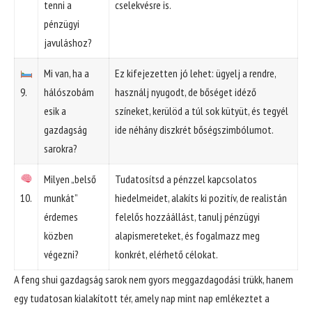
tenni a
cselekvésre is.
pénzügyi
javuláshoz?
Mi van, ha a
Ez kifejezetten jó lehet: ügyelj a rendre,
9.
hálószobám
használj nyugodt, de bőséget idéző
esik a
színeket, kerülöd a túl sok kütyüt, és tegyél
gazdagság
ide néhány diszkrét bőségszimbólumot.
sarokra?
Milyen „belső
Tudatosítsd a pénzzel kapcsolatos
10.
munkát”
hiedelmeidet, alakíts ki pozitív, de realistán
érdemes
felelős hozzáállást, tanulj pénzügyi
közben
alapismereteket, és fogalmazz meg
végezni?
konkrét, elérhető célokat.
A feng shui gazdagság sarok nem gyors meggazdagodási trükk, hanem
egy tudatosan kialakított tér, amely nap mint nap emlékeztet a