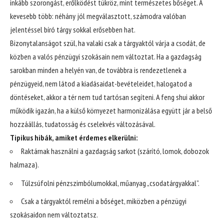
inkább szorongást, erőlködést tükröz, mint természetes bőséget. A
kevesebb több: néhány jól megválasztott, számodra valóban
jelentéssel bíró tárgy sokkal erősebben hat.
Bizonytalanságot szül, ha valaki csak a tárgyaktól várja a csodát, de
közben a valós pénzügyi szokásain nem változtat. Ha a gazdagság
sarokban minden a helyén van, de továbbra is rendezetlenek a
pénzügyeid, nem látod a kiadásaidat-bevételeidet, halogatod a
döntéseket, akkor a tér nem tud tartósan segíteni. A feng shui akkor
működik igazán, ha a külső környezet harmonizálása együtt jár a belső
hozzáállás, tudatosság és cselekvés változásával.
Tipikus hibák, amiket érdemes elkerülni:
Raktárnak használni a gazdagság sarkot (szárító, lomok, dobozok
halmaza).
Túlzsúfolni pénzszimbólumokkal, műanyag „csodatárgyakkal”.
Csak a tárgyaktól remélni a bőséget, miközben a pénzügyi
szokásaidon nem változtatsz.