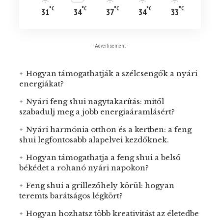
°C
°C
°C
°C
°C
31
34
37
34
33
- Advertisement -
Hogyan támogathatják a szélcsengők a nyári
energiákat?
Nyári feng shui nagytakarítás: mitől
szabadulj meg a jobb energiaáramlásért?
Nyári harmónia otthon és a kertben: a feng
shui legfontosabb alapelvei kezdőknek.
Hogyan támogathatja a feng shui a belső
békédet a rohanó nyári napokon?
Feng shui a grillezőhely körül: hogyan
teremts barátságos légkört?
Hogyan hozhatsz több kreativitást az életedbe