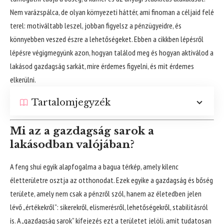
Nem varázspálca, de olyan környezeti háttér, ami finoman a céljaid felé
terel: motiváltabb leszel, jobban figyelsz a pénzügyeidre, és
könnyebben veszed észre a lehetőségeket. Ebben a cikkben lépésről
lépésre végigmegyünk azon, hogyan találod meg és hogyan aktiválod a
lakásod gazdagság sarkát, mire érdemes figyelni, és mit érdemes
elkerülni.
Tartalomjegyzék
Mi az a gazdagság sarok a
lakásodban valójában?
A feng shui egyik alapfogalma a bagua térkép, amely kilenc
életterületre osztja az otthonodat. Ezek egyike a gazdagság és bőség
területe, amely nem csak a pénzről szól, hanem az életedben jelen
lévő „értékekről”: sikerekről, elismerésről, lehetőségekről, stabilitásról
is. A „gazdagság sarok” kifejezés ezt a területet jelöli, amit tudatosan