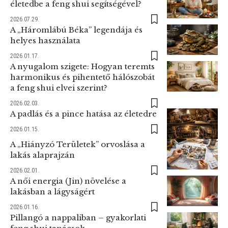
életedbe a feng shui segítségével?
2026.07.29.
A „Háromlábú Béka” legendája és
helyes használata
2026.01.17.
A nyugalom szigete: Hogyan teremts
harmonikus és pihentető hálószobát
a feng shui elvei szerint?
2026.02.03.
A padlás és a pince hatása az életedre
2026.01.15.
A „Hiányzó Területek” orvoslása a
lakás alaprajzán
2026.02.01.
A női energia (Jin) növelése a
lakásban a lágyságért
2026.01.16.
Pillangó a nappaliban – gyakorlati