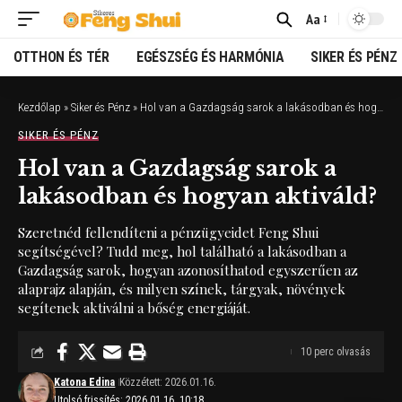
Aa
Font
Resizer
OTTHON ÉS TÉR
EGÉSZSÉG ÉS HARMÓNIA
SIKER ÉS PÉNZ
Kezdőlap
»
Siker és Pénz
»
Hol van a Gazdagság sarok a lakásodban és hogyan aktiváld?
SIKER ÉS PÉNZ
Hol van a Gazdagság sarok a
lakásodban és hogyan aktiváld?
Szeretnéd fellendíteni a pénzügyeidet Feng Shui
segítségével? Tudd meg, hol található a lakásodban a
Gazdagság sarok, hogyan azonosíthatod egyszerűen az
alaprajz alapján, és milyen színek, tárgyak, növények
segítenek aktiválni a bőség energiáját.
10 perc olvasás
Katona Edina
Közzétett: 2026.01.16.
Utolsó frissítés: 2026.01.16. 10:18