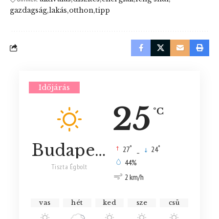
gazdagság
lakás
otthon
tipp
Időjárás
25
°C
Budapest
°
°
27
_
24
44%
Tiszta Égbolt
2 km/h
vas
hét
ked
sze
csü