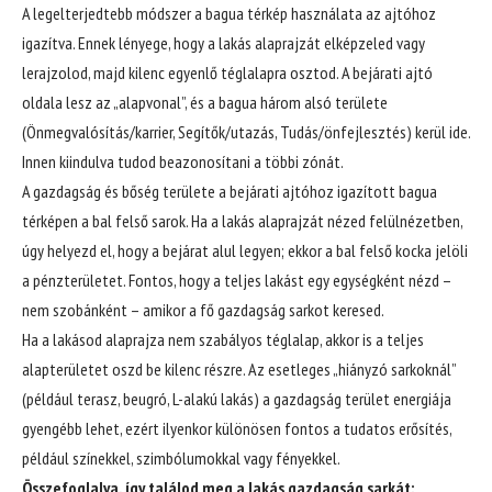
A legelterjedtebb módszer a bagua térkép használata az ajtóhoz
igazítva. Ennek lényege, hogy a lakás alaprajzát elképzeled vagy
lerajzolod, majd kilenc egyenlő téglalapra osztod. A bejárati ajtó
oldala lesz az „alapvonal”, és a bagua három alsó területe
(Önmegvalósítás/karrier, Segítők/utazás, Tudás/önfejlesztés) kerül ide.
Innen kiindulva tudod beazonosítani a többi zónát.
A gazdagság és bőség területe a bejárati ajtóhoz igazított bagua
térképen a bal felső sarok. Ha a lakás alaprajzát nézed felülnézetben,
úgy helyezd el, hogy a bejárat alul legyen; ekkor a bal felső kocka jelöli
a pénzterületet. Fontos, hogy a teljes lakást egy egységként nézd –
nem szobánként – amikor a fő gazdagság sarkot keresed.
Ha a lakásod alaprajza nem szabályos téglalap, akkor is a teljes
alapterületet oszd be kilenc részre. Az esetleges „hiányzó sarkoknál”
(például terasz, beugró, L-alakú lakás) a gazdagság terület energiája
gyengébb lehet, ezért ilyenkor különösen fontos a tudatos erősítés,
például színekkel, szimbólumokkal vagy fényekkel.
Összefoglalva, így találod meg a lakás gazdagság sarkát: