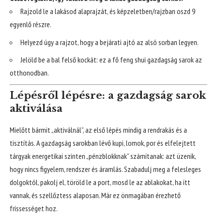
Rajzold le a lakásod alaprajzát, és képzeletben/rajzban oszd 9
egyenlő részre.
Helyezd úgy a rajzot, hogy a bejárati ajtó az alsó sorban legyen.
Jelöld be a bal felső kockát: ez a fő feng shui gazdagság sarok az
otthonodban.
Lépésről lépésre: a gazdagság sarok
aktiválása
Mielőtt bármit „aktiválnál”, az első lépés mindig a rendrakás és a
tisztítás. A gazdagság sarokban lévő kupi, lomok, por és elfelejtett
tárgyak energetikai szinten „pénzblokknak” számítanak: azt üzenik,
hogy nincs figyelem, rendszer és áramlás. Szabadulj meg a felesleges
dolgoktól, pakolj el, töröld le a port, mosd le az ablakokat, ha itt
vannak, és szellőztess alaposan. Már ez önmagában érezhető
frissességet hoz.