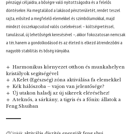
pénzügyi céljaidra, a bőségre való nyitottságodra és a felelős
döntésekre. Ha megtalálod a lakásod pénzterületét, rendet teszel
rajta, erősíted a megfelelő elemekkel és szimbólumokkal, majd
mindezt összekapcsolod valós cselekvéssel – költségvetéssel,
tanulással, új lehetőségek keresésével –, akkor fokozatosan nemcsak
a tér, hanem a gondolkodásod és az életed is elkezd átrendeződni a
nagyobb stabilitás és bőség irányába.
Harmonikus környezet otthon és munkahelyen
kristályok segítségével
A Kelet (Egészség) zóna aktiválása fa elemekkel
Kék hálószoba – vajon van jelentősége?
Új utakon haladj az új sikerek eléréséhez!
A teknős, a sárkány, a tigris és a főnix: állatok a
Feng Shuiban
aktiválás
díszítés
energiák
feng shui
Címkék: