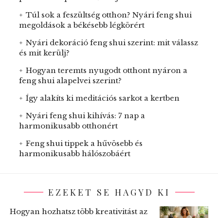
Túl sok a feszültség otthon? Nyári feng shui
megoldások a békésebb légkörért
Nyári dekoráció feng shui szerint: mit válassz
és mit kerülj?
Hogyan teremts nyugodt otthont nyáron a
feng shui alapelvei szerint?
Így alakíts ki meditációs sarkot a kertben
Nyári feng shui kihívás: 7 nap a
harmonikusabb otthonért
Feng shui tippek a hűvösebb és
harmonikusabb hálószobáért
EZEKET SE HAGYD KI
Hogyan hozhatsz több kreativitást az