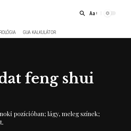
Aa
Font
Resizer
ROLÓGIA
GUA KALKULÁTOR
at feng shui
noki pozícióban; lágy, meleg színek;
t.