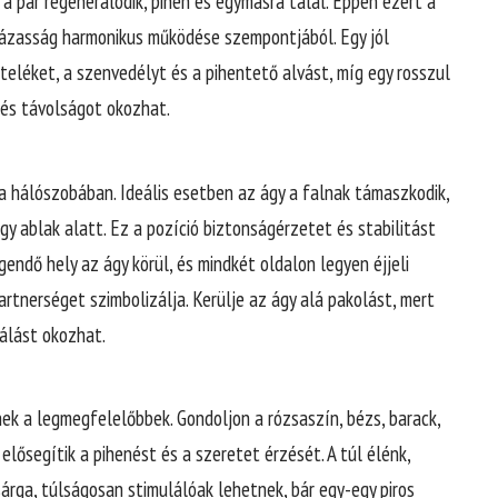
a pár regenerálódik, pihen és egymásra talál. Éppen ezért a
 házasság harmonikus működése szempontjából. Egy jól
eléket, a szenvedélyt és a pihentető alvást, míg egy rosszul
és távolságot okozhat.
 hálószobában. Ideális esetben az ágy a falnak támaszkodik,
y ablak alatt. Ez a pozíció biztonságérzetet és stabilitást
gendő hely az ágy körül, és mindkét oldalon legyen éjjeli
rtnerséget szimbolizálja. Kerülje az ágy alá pakolást, mert
álást okozhat.
ek a legmegfelelőbbek. Gondoljon a rózsaszín, bézs, barack,
elősegítik a pihenést és a szeretet érzését. A túl élénk,
sárga, túlságosan stimulálóak lehetnek, bár egy-egy piros