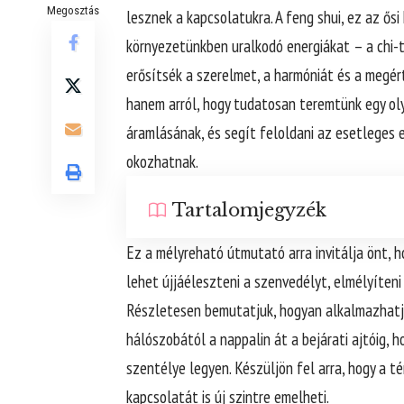
Megosztás
lesznek a kapcsolatukra. A feng shui, ez az ős
környezetünkben uralkodó energiákat – a chi-t
erősítsék a szerelmet, a harmóniát és a megér
hanem arról, hogy tudatosan teremtünk egy ol
áramlásának, és segít feloldani az esetleges 
okozhatnak.
Tartalomjegyzék
Ez a mélyreható útmutató arra invitálja önt, h
lehet újjáéleszteni a szenvedélyt, elmélyíteni 
Részletesen bemutatjuk, hogyan alkalmazhatja
hálószobától a nappalin át a bejárati ajtóig, 
szentélye legyen. Készüljön fel arra, hogy a 
kapcsolatát is új szintre emelheti.