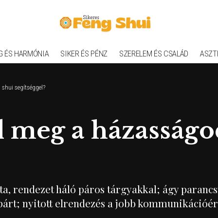
G ÉS HARMÓNIA
SIKER ÉS PÉNZ
SZERELEM ÉS CSALÁD
ASZT
shui segítséggel?
meg a házasságod
ta, rendezet háló páros tárgyakkal; ágy parancs
párt; nyitott elrendezés a jobb kommunikációér