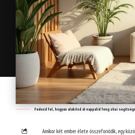
Fedezd fel, hogyan alakítsd át nappalid feng shui segítség
Amikor két ember élete összefonódik, egy közös