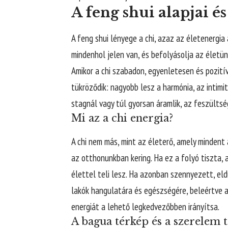
A feng shui alapjai é
A feng shui lényege a chi, azaz az életenergi
mindenhol jelen van, és befolyásolja az életün
Amikor a chi szabadon, egyenletesen és pozití
tükröződik: nagyobb lesz a harmónia, az intim
stagnál vagy túl gyorsan áramlik, az feszültsé
Mi az a chi energia?
A chi nem más, mint az életerő, amely mindent 
az otthonunkban kering. Ha ez a folyó tiszta, 
élettel teli lesz. Ha azonban szennyezett, el
lakók hangulatára és egészségére, beleértve a 
energiát a lehető legkedvezőbben irányítsa.
A bagua térkép és a szerelem t