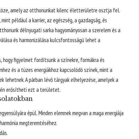
öze, amely az otthonunkat kilenc életterületre osztja fel.
 mint például a karrier, az egészség, a gazdagság, és
otthonunk délnyugati sarka hagyományosan a szerelem és a
iválása és harmonizálása kulcsfontosságú lehet a
, hogy figyelmet fordítsunk a színekre, formákra és
emhez és a tüzes energiákhoz kapcsolódó színek, mint a
őek lehetnek. A párban lévő tárgyak elhelyezése, amelyek a
én erősítheti ezt a területet.
solatokban
z) egyensúlyára épül. Minden elemnek megvan a maga energiája
 a harmónia megteremtéséhez.
dás.