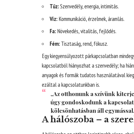
Tűz:
Szenvedély, energia, intimitás.
Víz:
Kommunikáció, érzelmek, áramlás.
Fa:
Növekedés, vitalitás, fejlődés.
Fém:
Tisztaság, rend, fókusz.
Egy kiegyensúlyozott párkapcsolatban mindegyi
kapcsolatból hiányozhat a szenvedély; ha hiány
anyagok és formák tudatos használatával kie
ezáltal a kapcsolatunkban is.
„Az otthonunk a szívünk kiter
úgy gondoskodunk a kapcsolata
kölcsönhatásban áll egymással
A hálószoba – a szer