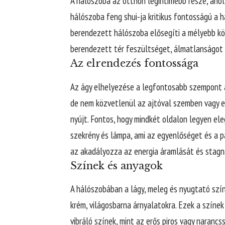
A hálószoba az otthon legintimebb része, ahol 
hálószoba feng shui-ja kritikus fontosságú a
berendezett hálószoba elősegíti a mélyebb köt
berendezett tér feszültséget, álmatlanságot 
Az elrendezés fontossága
Az ágy elhelyezése a legfontosabb szempont a
de nem közvetlenül az ajtóval szemben vagy eg
nyújt. Fontos, hogy mindkét oldalon legyen ele
szekrény és lámpa, ami az egyenlőséget és a pa
az akadályozza az energia áramlását és stagn
Színek és anyagok
A hálószobában a lágy, meleg és nyugtató szín
krém, világosbarna árnyalatokra. Ezek a színek 
vibráló színek, mint az erős piros vagy narancs