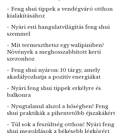
Feng shui tippek a vendégváró otthon
kialakításához
Nyári esti hangulatvilágítás feng shui
szemmel
Mit termeszthetsz egy walipiniben?
Növények a meghosszabbított kerti
szezonhoz
Feng shui nyáron: 10 tárgy, amely
akadályozhatja a pozitív energiákat
Nyári feng shui tippek erkélyre és
balkonra
Nyugtalanul alszol a hőségben? Feng
shui praktikák a pihentetőbb éjszakákért
Túl sok a feszültség otthon? Nyári feng
shui megoldások a békésebb légkörért