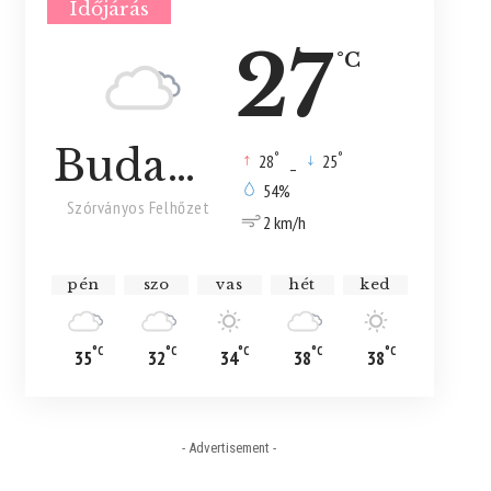
Időjárás
27
°C
Budapest
°
°
28
_
25
54%
Szórványos Felhőzet
2 km/h
pén
szo
vas
hét
ked
°C
°C
°C
°C
°C
35
32
34
38
38
- Advertisement -