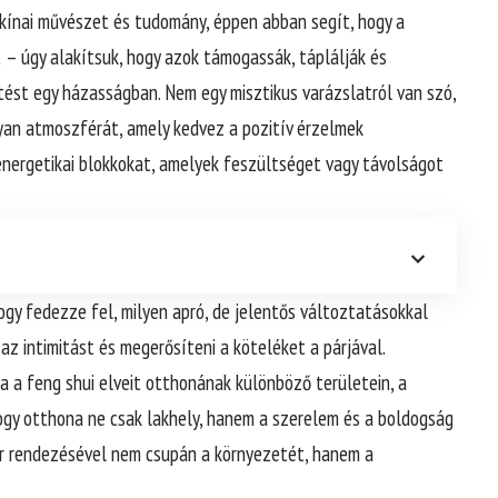
i kínai művészet és tudomány, éppen abban segít, hogy a
 – úgy alakítsuk, hogy azok támogassák, táplálják és
tést egy házasságban. Nem egy misztikus varázslatról van szó,
yan atmoszférát, amely kedvez a pozitív érzelmek
energetikai blokkokat, amelyek feszültséget vagy távolságot
ogy fedezze fel, milyen apró, de jelentős változtatásokkal
az intimitást és megerősíteni a köteléket a párjával.
 a feng shui elveit otthonának különböző területein, a
hogy otthona ne csak lakhely, hanem a szerelem és a boldogság
tér rendezésével nem csupán a környezetét, hanem a