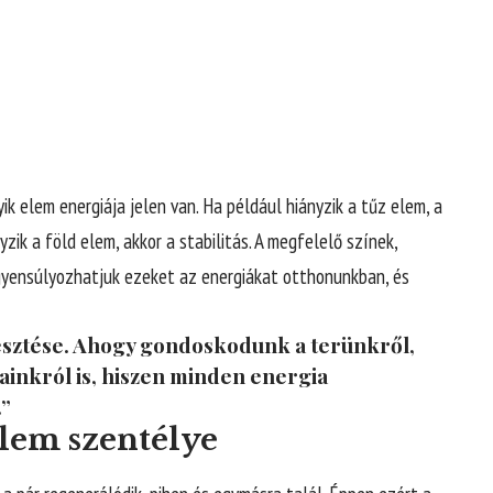
k elem energiája jelen van. Ha például hiányzik a tűz elem, a
zik a föld elem, akkor a stabilitás. A megfelelő színek,
gyensúlyozhatjuk ezeket az energiákat otthonunkban, és
jesztése. Ahogy gondoskodunk a terünkről,
inkról is, hiszen minden energia
.”
elem szentélye