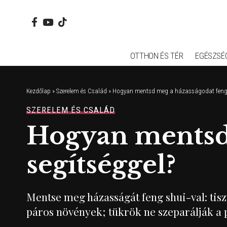
OTTHON ÉS TÉR
EGÉSZSÉ
Kezdőlap
»
Szerelem és Család
»
Hogyan mentsd meg a házasságodat feng 
SZERELEM ÉS CSALÁD
Hogyan mentsd 
segítséggel?
Mentse meg házasságát feng shui-val: tisz
páros növények; tükrök ne szeparálják a 