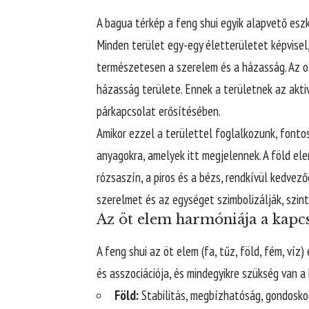
A bagua térkép a feng shui egyik alapvető eszk
Minden terület egy-egy életterületet képvisel,
természetesen a szerelem és a házasság. Az 
házasság területe. Ennek a területnek az akt
párkapcsolat erősítésében.
Amikor ezzel a területtel foglalkozunk, fontos
anyagokra, amelyek itt megjelennek. A föld el
rózsaszín, a piros és a bézs, rendkívül kedvez
szerelmet és az egységet szimbolizálják, szint
Az öt elem harmóniája a kapc
A feng shui az öt elem (fa, tűz, föld, fém, ví
és asszociációja, és mindegyikre szükség van
Föld:
Stabilitás, megbízhatóság, gondosko