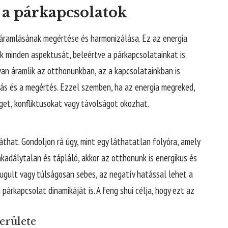
s a párkapcsolatok
a áramlásának megértése és harmonizálása. Ez az energia
k minden aspektusát, beleértve a párkapcsolatainkat is.
van áramlik az otthonunkban, az a kapcsolatainkban is
itás és a megértés. Ezzel szemben, ha az energia megreked,
get, konfliktusokat vagy távolságot okozhat.
áthat. Gondoljon rá úgy, mint egy láthatatlan folyóra, amely
akadálytalan és tápláló, akkor az otthonunk is energikus és
dugult vagy túlságosan sebes, az negatív hatással lehet a
párkapcsolat dinamikáját is. A feng shui célja, hogy ezt az
erülete