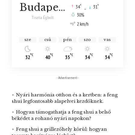
Budapest
°
°
34
_
31
30%
Tiszta Égbolt
2 km/h
sze
csü
pén
szo
vas
°C
°C
°C
°C
°C
32
40
35
34
34
- Advertisement -
Nyári harmónia otthon és a kertben: a feng
shui legfontosabb alapelvei kezdőknek.
Hogyan támogathatja a feng shui a belső
békédet a rohanó nyári napokon?
Feng shui a grillezőhely körül: hogyan