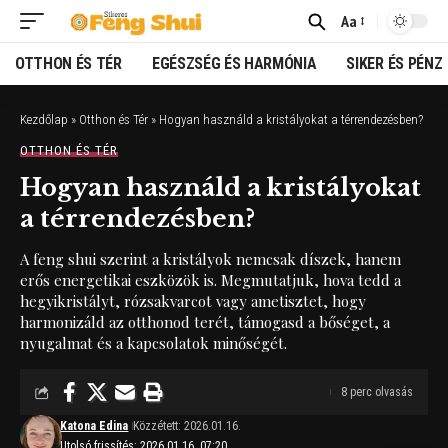
Aa
Font
Resizer
OTTHON ÉS TÉR
EGÉSZSÉG ÉS HARMÓNIA
SIKER ÉS PÉNZ
Kezdőlap
»
Otthon és Tér
»
Hogyan használd a kristályokat a térrendezésben?
OTTHON ÉS TÉR
Hogyan használd a kristályokat
a térrendezésben?
A feng shui szerint a kristályok nemcsak díszek, hanem
erős energetikai eszközök is. Megmutatjuk, hova tedd a
hegyikristályt, rózsakvarcot vagy ametisztet, hogy
harmonizáld az otthonod terét, támogasd a bőséget, a
nyugalmat és a kapcsolatok minőségét.
8 perc olvasás
Katona Edina
Közzétett: 2026.01.16.
Utolsó frissítés: 2026.01.16. 07:20