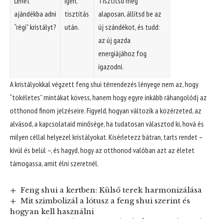
Lehet
Igen,
Tisztítsd meg
ajándékba adni
tisztítás
alaposan, állítsd be az
“régi” kristályt?
után.
új szándékot, és tudd:
az új gazda
energiájához fog
igazodni.
A kristályokkal végzett feng shui térrendezés lényege nem az, hogy
“tökéletes” mintákat kövess, hanem hogy egyre inkább ráhangolódj az
otthonod finom jelzéseire. Figyeld, hogyan változik a közérzeted, az
alvásod, a kapcsolataid minősége, ha tudatosan választod ki, hová és
milyen céllal helyezel kristályokat. Kísérletezz bátran, tarts rendet –
kívül és belül –, és hagyd, hogy az otthonod valóban azt az életet
támogassa, amit élni szeretnél.
Feng shui a kertben: Külső terek harmonizálása
Mit szimbolizál a lótusz a feng shui szerint és
hogyan kell használni