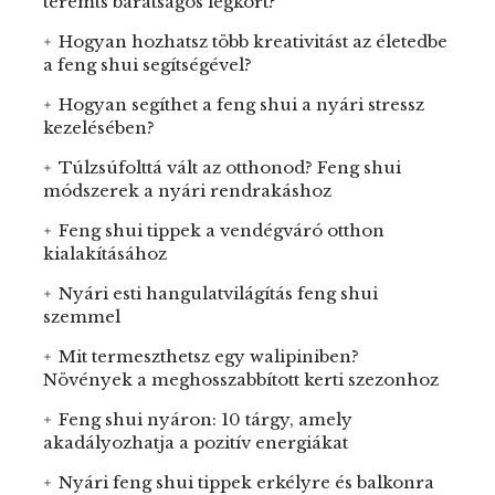
teremts barátságos légkört?
Hogyan hozhatsz több kreativitást az életedbe
a feng shui segítségével?
Hogyan segíthet a feng shui a nyári stressz
kezelésében?
Túlzsúfolttá vált az otthonod? Feng shui
módszerek a nyári rendrakáshoz
Feng shui tippek a vendégváró otthon
kialakításához
Nyári esti hangulatvilágítás feng shui
szemmel
Mit termeszthetsz egy walipiniben?
Növények a meghosszabbított kerti szezonhoz
Feng shui nyáron: 10 tárgy, amely
akadályozhatja a pozitív energiákat
Nyári feng shui tippek erkélyre és balkonra