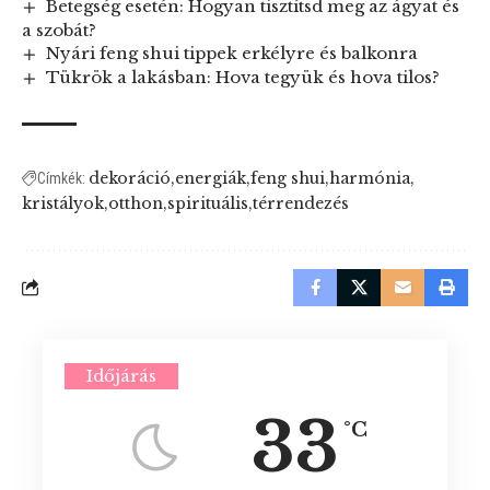
Betegség esetén: Hogyan tisztítsd meg az ágyat és
a szobát?
Nyári feng shui tippek erkélyre és balkonra
Tükrök a lakásban: Hova tegyük és hova tilos?
dekoráció
energiák
feng shui
harmónia
Címkék:
kristályok
otthon
spirituális
térrendezés
Időjárás
33
°C