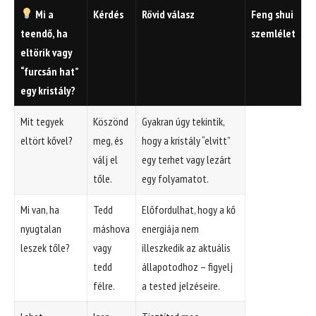
Mi a
Kérdés
Rövid válasz
Feng shui
teendő, ha
szemlélet
eltörik vagy
“furcsán hat”
egy kristály?
Mit tegyek
Köszönd
Gyakran úgy tekintik,
eltört kővel?
meg, és
hogy a kristály “elvitt”
válj el
egy terhet vagy lezárt
tőle.
egy folyamatot.
Mi van, ha
Tedd
Előfordulhat, hogy a kő
nyugtalan
máshova
energiája nem
leszek tőle?
vagy
illeszkedik az aktuális
tedd
állapotodhoz – figyelj
félre.
a tested jelzéseire.