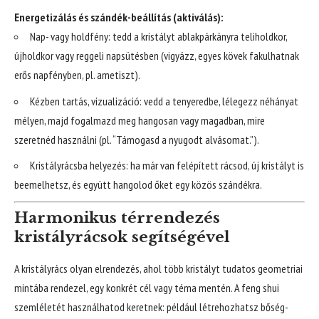
Energetizálás és szándék-beállítás (aktiválás):
Nap- vagy holdfény: tedd a kristályt ablakpárkányra teliholdkor,
újholdkor vagy reggeli napsütésben (vigyázz, egyes kövek fakulhatnak
erős napfényben, pl. ametiszt).
Kézben tartás, vizualizáció: vedd a tenyeredbe, lélegezz néhányat
mélyen, majd fogalmazd meg hangosan vagy magadban, mire
szeretnéd használni (pl. “Támogasd a nyugodt alvásomat.”).
Kristályrácsba helyezés: ha már van felépített rácsod, új kristályt is
beemelhetsz, és együtt hangolod őket egy közös szándékra.
Harmonikus térrendezés
kristályrácsok segítségével
A kristályrács olyan elrendezés, ahol több kristályt tudatos geometriai
mintába rendezel, egy konkrét cél vagy téma mentén. A feng shui
szemléletét használhatod keretnek: például létrehozhatsz bőség-