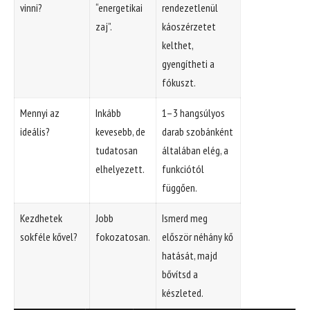
vinni?
“energetikai
rendezetlenül
zaj”.
káoszérzetet
kelthet,
gyengítheti a
fókuszt.
Mennyi az
Inkább
1–3 hangsúlyos
ideális?
kevesebb, de
darab szobánként
tudatosan
általában elég, a
elhelyezett.
funkciótól
függően.
Kezdhetek
Jobb
Ismerd meg
sokféle kővel?
fokozatosan.
először néhány kő
hatását, majd
bővítsd a
készleted.