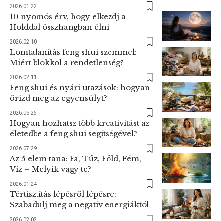
2026.01.22.
10 nyomós érv, hogy elkezdj a
Holddal összhangban élni
2026.02.10.
Lomtalanítás feng shui szemmel:
Miért blokkol a rendetlenség?
2026.02.11.
Feng shui és nyári utazások: hogyan
őrizd meg az egyensúlyt?
2026.06.25.
Hogyan hozhatsz több kreativitást az
életedbe a feng shui segítségével?
2026.07.29.
Az 5 elem tana: Fa, Tűz, Föld, Fém,
Víz – Melyik vagy te?
2026.01.24.
Tértisztítás lépésről lépésre:
Szabadulj meg a negatív energiáktól
2026.02.02.