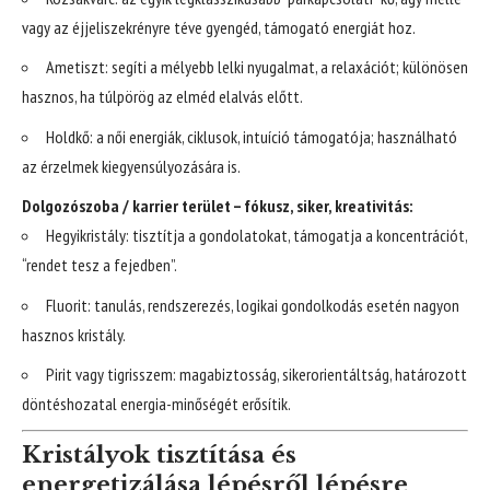
vagy az éjjeliszekrényre téve gyengéd, támogató energiát hoz.
Ametiszt: segíti a mélyebb lelki nyugalmat, a relaxációt; különösen
hasznos, ha túlpörög az elméd elalvás előtt.
Holdkő: a női energiák, ciklusok, intuíció támogatója; használható
az érzelmek kiegyensúlyozására is.
Dolgozószoba / karrier terület – fókusz, siker, kreativitás:
Hegyikristály: tisztítja a gondolatokat, támogatja a koncentrációt,
“rendet tesz a fejedben”.
Fluorit: tanulás, rendszerezés, logikai gondolkodás esetén nagyon
hasznos kristály.
Pirit vagy tigrisszem: magabiztosság, sikerorientáltság, határozott
döntéshozatal energia-minőségét erősítik.
Kristályok tisztítása és
energetizálása lépésről lépésre