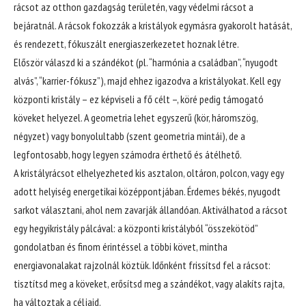
rácsot az otthon gazdagság területén, vagy védelmi rácsot a
bejáratnál. A rácsok fokozzák a kristályok egymásra gyakorolt hatását,
és rendezett, fókuszált energiaszerkezetet hoznak létre.
Először válaszd ki a szándékot (pl. “harmónia a családban”, “nyugodt
alvás”, “karrier-fókusz”), majd ehhez igazodva a kristályokat. Kell egy
központi kristály – ez képviseli a fő célt –, köré pedig támogató
köveket helyezel. A geometria lehet egyszerű (kör, háromszög,
négyzet) vagy bonyolultabb (szent geometria mintái), de a
legfontosabb, hogy legyen számodra érthető és átélhető.
A kristályrácsot elhelyezheted kis asztalon, oltáron, polcon, vagy egy
adott helyiség energetikai középpontjában. Érdemes békés, nyugodt
sarkot választani, ahol nem zavarják állandóan. Aktiválhatod a rácsot
egy hegyikristály pálcával: a központi kristályból “összekötöd”
gondolatban és finom érintéssel a többi követ, mintha
energiavonalakat rajzolnál köztük. Időnként frissítsd fel a rácsot:
tisztítsd meg a köveket, erősítsd meg a szándékot, vagy alakíts rajta,
ha változtak a céljaid.