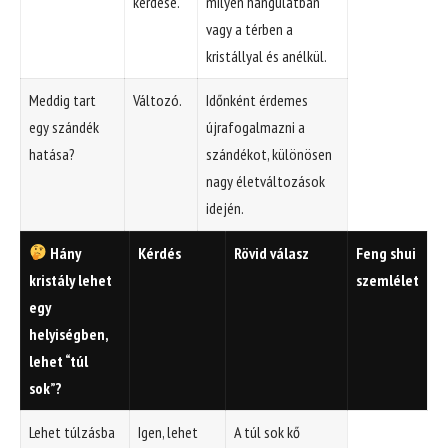
kérdése.
milyen hangulatban
vagy a térben a
kristállyal és anélkül.
Meddig tart
Változó.
Időnként érdemes
egy szándék
újrafogalmazni a
hatása?
szándékot, különösen
nagy életváltozások
idején.
Hány
Kérdés
Rövid válasz
Feng shui
kristály lehet
szemlélet
egy
helyiségben,
lehet “túl
sok”?
Lehet túlzásba
Igen, lehet
A túl sok kő