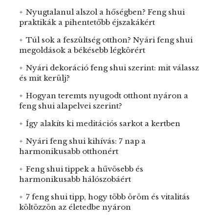
Nyugtalanul alszol a hőségben? Feng shui
praktikák a pihentetőbb éjszakákért
Túl sok a feszültség otthon? Nyári feng shui
megoldások a békésebb légkörért
Nyári dekoráció feng shui szerint: mit válassz
és mit kerülj?
Hogyan teremts nyugodt otthont nyáron a
feng shui alapelvei szerint?
Így alakíts ki meditációs sarkot a kertben
Nyári feng shui kihívás: 7 nap a
harmonikusabb otthonért
Feng shui tippek a hűvösebb és
harmonikusabb hálószobáért
7 feng shui tipp, hogy több öröm és vitalitás
költözzön az életedbe nyáron