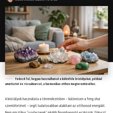
Fedezd fel, hogyan használhatod a különféle kristályokat, például
ametisztet és rózsakvarcot, a harmonikus otthon megteremtéséhez.
A kristályok használata a térrendezésben – különösen a feng shui
szemléletével – segít tudatosabban alakítani az otthonod energiáit.
Nem misztikus “csodaszerek”, inkább finomhangoló eszközök: fókuszt