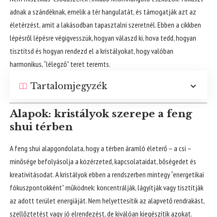
adnak a szándéknak, emelik a tér hangulatát, és támogatják azt az
életérzést, amit a lakásodban tapasztalni szeretnél. Ebben a cikkben
lépésről lépésre végigvesszük, hogyan válaszd ki, hova tedd, hogyan
tisztítsd és hogyan rendezd el a kristályokat, hogy valóban
harmonikus, “lélegző” teret teremts.
Tartalomjegyzék
Alapok: kristályok szerepe a feng
shui térben
A feng shui alapgondolata, hogy a térben áramló életerő – a csi –
minősége befolyásolja a közérzeted, kapcsolataidat, bőségedet és
kreativitásodat. A kristályok ebben a rendszerben mintegy “energetikai
fókuszpontokként” működnek: koncentrálják, lágyítják vagy tisztítják
az adott terület energiáját. Nem helyettesítik az alapvető rendrakást,
szellőztetést vagy jó elrendezést, de kiválóan kiegészítik azokat.