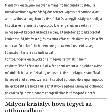
Mindegyik kristálynak megvan a maga “fő hangulata”: például a
rózsakvarchoz a gyengédség, önszeretet, kapcsolati harmónia, az
ametiszthez a nyugalom és tisztánlátás, a hegyikristályhoz pedig a
tisztítás és felerősítés kapcsolódik. A feng shuiban ezeket a
minőségeket kapcsoljuk hozzá a bagua területeihez (párkapcsolat,
karrier, család, hírnév stb.), és aszerint választunk követ. Így a kristály
nem csupán dekoráció, hanem energetikai emlékeztető is: segít
fókuszban tartani a szándékaidat.
Fontos, hogy a kristályokat ne “mágikus tárgynak”, hanem
együttműködő társaknak lásd. A feng shui szerint a legjobban akkor
működnek, ha: a tér fizikailag rendezett, tiszta; világos szándékkal
helyezed el őket; rendszeresen tisztítod és időről időre újrahangolod.
Ha így közelítesz hozzájuk, a kristályok segítenek, hogy az otthonod
ne csak szép legyen, hanem energetikailag is támogató élettér.
Milyen kristályt hová tegyél az
otthonodban?