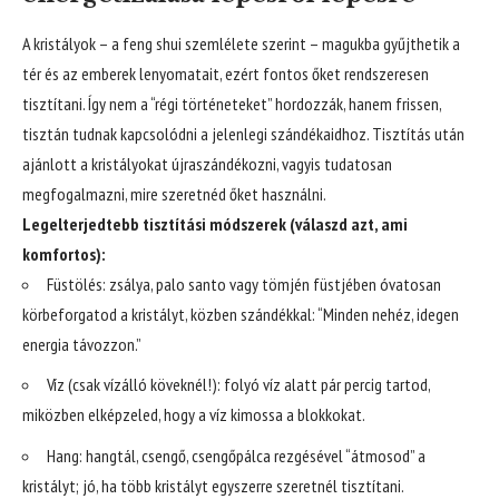
A kristályok – a feng shui szemlélete szerint – magukba gyűjthetik a
tér és az emberek lenyomatait, ezért fontos őket rendszeresen
tisztítani. Így nem a “régi történeteket” hordozzák, hanem frissen,
tisztán tudnak kapcsolódni a jelenlegi szándékaidhoz. Tisztítás után
ajánlott a kristályokat újraszándékozni, vagyis tudatosan
megfogalmazni, mire szeretnéd őket használni.
Legelterjedtebb tisztítási módszerek (válaszd azt, ami
komfortos):
Füstölés: zsálya, palo santo vagy tömjén füstjében óvatosan
körbeforgatod a kristályt, közben szándékkal: “Minden nehéz, idegen
energia távozzon.”
Víz (csak vízálló köveknél!): folyó víz alatt pár percig tartod,
miközben elképzeled, hogy a víz kimossa a blokkokat.
Hang: hangtál, csengő, csengőpálca rezgésével “átmosod” a
kristályt; jó, ha több kristályt egyszerre szeretnél tisztítani.