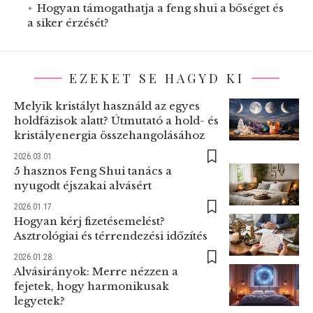
Hogyan támogathatja a feng shui a bőséget és
a siker érzését?
EZEKET SE HAGYD KI
Melyik kristályt használd az egyes
holdfázisok alatt? Útmutató a hold- és
kristályenergia összehangolásához
2026.03.01.
5 hasznos Feng Shui tanács a
nyugodt éjszakai alvásért
2026.01.17.
Hogyan kérj fizetésemelést?
Asztrológiai és térrendezési időzítés
2026.01.28.
Alvásirányok: Merre nézzen a
fejetek, hogy harmonikusak
legyetek?