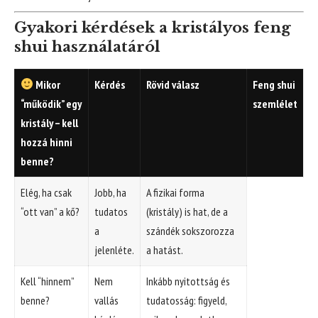
Gyakori kérdések a kristályos feng
shui használatáról
Mikor
Kérdés
Rövid válasz
Feng shui
“működik” egy
szemlélet
kristály – kell
hozzá hinni
benne?
Elég, ha csak
Jobb, ha
A fizikai forma
“ott van” a kő?
tudatos
(kristály) is hat, de a
a
szándék sokszorozza
jelenléte.
a hatást.
Kell “hinnem”
Nem
Inkább nyitottság és
benne?
vallás
tudatosság: figyeld,