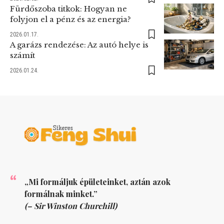
Fürdőszoba titkok: Hogyan ne
folyjon el a pénz és az energia?
2026.01.17.
A garázs rendezése: Az autó helye is
számít
2026.01.24.
„Mi formáljuk épületeinket, aztán azok
formálnak minket.”
(– Sir Winston Churchill)