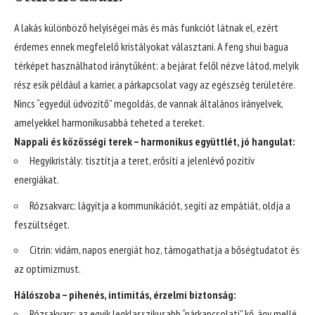
A lakás különböző helyiségei más és más funkciót látnak el, ezért
érdemes ennek megfelelő kristályokat választani. A feng shui bagua
térképet használhatod iránytűként: a bejárat felől nézve látod, melyik
rész esik például a karrier, a párkapcsolat vagy az egészség területére.
Nincs “egyedül üdvözítő” megoldás, de vannak általános irányelvek,
amelyekkel harmonikusabbá teheted a tereket.
Nappali és közösségi terek – harmonikus együttlét, jó hangulat:
Hegyikristály: tisztítja a teret, erősíti a jelenlévő pozitív
energiákat.
Rózsakvarc: lágyítja a kommunikációt, segíti az empátiát, oldja a
feszültséget.
Citrin: vidám, napos energiát hoz, támogathatja a bőségtudatot és
az optimizmust.
Hálószoba – pihenés, intimitás, érzelmi biztonság:
Rózsakvarc: az egyik legklasszikusabb “párkapcsolati” kő, ágy mellé