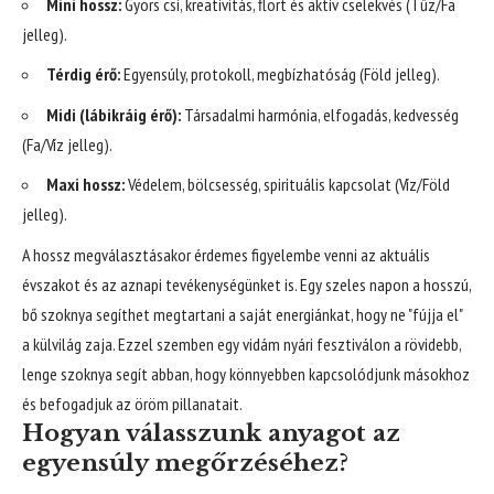
Mini hossz:
Gyors csi, kreativitás, flört és aktív cselekvés (Tűz/Fa
jelleg).
Térdig érő:
Egyensúly, protokoll, megbízhatóság (Föld jelleg).
Midi (lábikráig érő):
Társadalmi harmónia, elfogadás, kedvesség
(Fa/Víz jelleg).
Maxi hossz:
Védelem, bölcsesség, spirituális kapcsolat (Víz/Föld
jelleg).
A hossz megválasztásakor érdemes figyelembe venni az aktuális
évszakot és az aznapi tevékenységünket is. Egy szeles napon a hosszú,
bő szoknya segíthet megtartani a saját energiánkat, hogy ne "fújja el"
a külvilág zaja. Ezzel szemben egy vidám nyári fesztiválon a rövidebb,
lenge szoknya segít abban, hogy könnyebben kapcsolódjunk másokhoz
és befogadjuk az öröm pillanatait.
Hogyan válasszunk anyagot az
egyensúly megőrzéséhez?