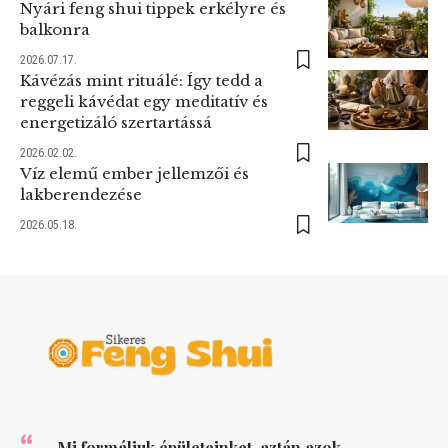
Nyári feng shui tippek erkélyre és
balkonra
2026.07.17.
Kávézás mint rituálé: Így tedd a
reggeli kávédat egy meditatív és
energetizáló szertartássá
2026.02.02.
Víz elemű ember jellemzői és
lakberendezése
2026.05.18.
„Mi formáljuk épületeinket, aztán azok