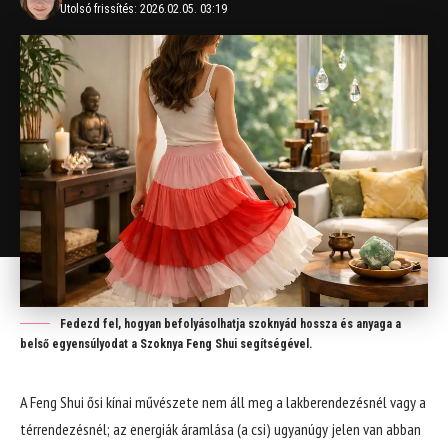
Utolsó frissítés: 2026.02.05. 03:19
Fedezd fel, hogyan befolyásolhatja szoknyád hossza és anyaga a
belső egyensúlyodat a Szoknya Feng Shui segítségével.
A Feng Shui ősi kínai művészete nem áll meg a lakberendezésnél vagy a
térrendezésnél; az energiák áramlása (a csi) ugyanúgy jelen van abban