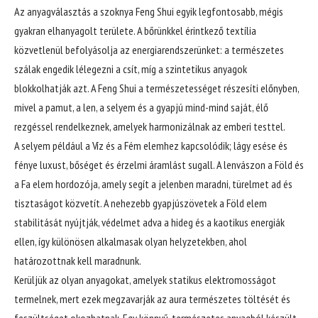
Az anyagválasztás a szoknya Feng Shui egyik legfontosabb, mégis
gyakran elhanyagolt területe. A bőrünkkel érintkező textília
közvetlenül befolyásolja az energiarendszerünket: a természetes
szálak engedik lélegezni a csít, míg a szintetikus anyagok
blokkolhatják azt. A Feng Shui a természetességet részesíti előnyben,
mivel a pamut, a len, a selyem és a gyapjú mind-mind saját, élő
rezgéssel rendelkeznek, amelyek harmonizálnak az emberi testtel.
A selyem például a Víz és a Fém elemhez kapcsolódik; lágy esése és
fénye luxust, bőséget és érzelmi áramlást sugall. A lenvászon a Föld és
a Fa elem hordozója, amely segít a jelenben maradni, türelmet ad és
tisztaságot közvetít. A nehezebb gyapjúszövetek a Föld elem
stabilitását nyújtják, védelmet adva a hideg és a kaotikus energiák
ellen, így különösen alkalmasak olyan helyzetekben, ahol
határozottnak kell maradnunk.
Kerüljük az olyan anyagokat, amelyek statikus elektromosságot
termelnek, mert ezek megzavarják az aura természetes töltését és
feszültséget okozhatnak. Egy könnyű, természetes anyagból készült