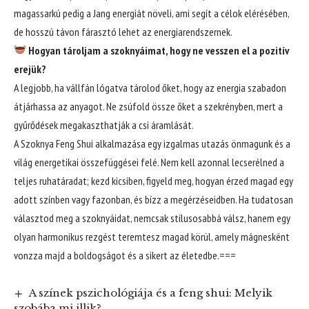
magassarkú pedig a Jang energiát növeli, ami segít a célok elérésében,
de hosszú távon fárasztó lehet az energiarendszernek.
Hogyan tároljam a szoknyáimat, hogy ne vesszen el a pozitív
erejük?
A legjobb, ha vállfán lógatva tárolod őket, hogy az energia szabadon
átjárhassa az anyagot. Ne zsúfold össze őket a szekrényben, mert a
gyűrődések megakaszthatják a csi áramlását.
A Szoknya Feng Shui alkalmazása egy izgalmas utazás önmagunk és a
világ energetikai összefüggései felé. Nem kell azonnal lecserélned a
teljes ruhatáradat; kezd kicsiben, figyeld meg, hogyan érzed magad egy
adott színben vagy fazonban, és bízz a megérzéseidben. Ha tudatosan
választod meg a szoknyáidat, nemcsak stílusosabbá válsz, hanem egy
olyan harmonikus rezgést teremtesz magad körül, amely mágnesként
vonzza majd a boldogságot és a sikert az életedbe.===
A színek pszichológiája és a feng shui: Melyik
szobába mi illik?