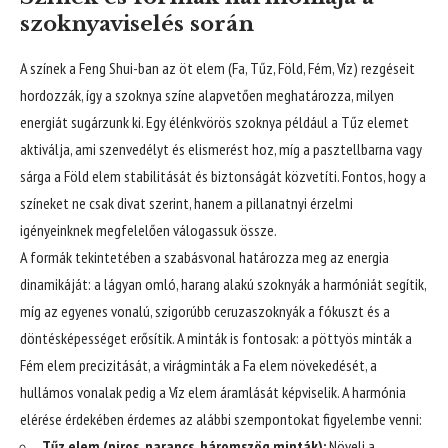
szoknyaviselés során
A színek a Feng Shui-ban az öt elem (Fa, Tűz, Föld, Fém, Víz) rezgéseit
hordozzák, így a szoknya színe alapvetően meghatározza, milyen
energiát sugárzunk ki. Egy élénkvörös szoknya például a Tűz elemet
aktiválja, ami szenvedélyt és elismerést hoz, míg a pasztellbarna vagy
sárga a Föld elem stabilitását és biztonságát közvetíti. Fontos, hogy a
színeket ne csak divat szerint, hanem a pillanatnyi érzelmi
igényeinknek megfelelően válogassuk össze.
A formák tekintetében a szabásvonal határozza meg az energia
dinamikáját: a lágyan omló, harang alakú szoknyák a harmóniát segítik,
míg az egyenes vonalú, szigorúbb ceruzaszoknyák a fókuszt és a
döntésképességet erősítik. A minták is fontosak: a pöttyös minták a
Fém elem precizitását, a virágminták a Fa elem növekedését, a
hullámos vonalak pedig a Víz elem áramlását képviselik. A harmónia
elérése érdekében érdemes az alábbi szempontokat figyelembe venni:
Tűz elem (piros, narancs, háromszög minták):
Növeli a