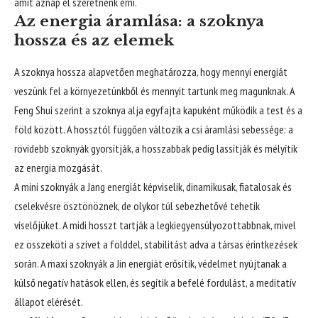
amit aznap el szeretnénk érni.
Az energia áramlása: a szoknya
hossza és az elemek
A szoknya hossza alapvetően meghatározza, hogy mennyi energiát
veszünk fel a környezetünkből és mennyit tartunk meg magunknak. A
Feng Shui szerint a szoknya alja egyfajta kapuként működik a test és a
föld között. A hossztól függően változik a csi áramlási sebessége: a
rövidebb szoknyák gyorsítják, a hosszabbak pedig lassítják és mélyítik
az energia mozgását.
A mini szoknyák a Jang energiát képviselik, dinamikusak, fiatalosak és
cselekvésre ösztönöznek, de olykor túl sebezhetővé tehetik
viselőjüket. A midi hosszt tartják a legkiegyensúlyozottabbnak, mivel
ez összeköti a szívet a földdel, stabilitást adva a társas érintkezések
során. A maxi szoknyák a Jin energiát erősítik, védelmet nyújtanak a
külső negatív hatások ellen, és segítik a befelé fordulást, a meditatív
állapot elérését.