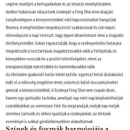
segítve viselőjét a befogadásban és az intuíció elmélyítésében.
Amikor tudatosan választunk szoknyát a Feng Shui elvei alapján,
tulajdonképpen a környezetünkkel való kapcsolatunkat hangoljuk
finomra. A megfelelően megválasztott szabásvonal és szín képes
ellensúlyozni a napi stresszt, vagy éppen dinamizmust vinni a stagnáló
élethelyzetekbe. Sokan tapasztalják, hogy a szoknyaviselés hatására
megváltozik a testtartásuk, magabiztosabbá válik a fellépésük, és
könnyebben vonzzák be a pozitív lehetőségeket, mivel az
energiamezőjük nyitottabbá és harmonikusabbá válik.
Az életünkre gyakorolt hatás tehát kettős: egyrészt belső átalakulást
indít el a nőiesség megélése révén, másrészt külső visszajelzéseket
generál a környezetünkből. A Szoknya Feng Shui nem csupán divat,
hanem egy spirituális technika, amellyel nap mint nap kinyilváníthatjuk
szándékainkat az univerzum felé. Ha megtanuljuk, melyik nap melyik
elemhez tartozik, és ehhez igazítjuk a szoknyánkat, az életünk
eseményei is sokkal gördülékenyebben alakulhatnak.
Színek és formák harmóniája a