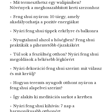
Mit termeszthetsz egy walipiniben?
Növények a meghosszabbított kerti szezonhoz
Feng shui nyáron: 10 tárgy, amely
akadályozhatja a pozitív energiákat
Nyári feng shui tippek erkélyre és balkonra
Nyugtalanul alszol a hőségben? Feng shui
praktikák a pihentetőbb éjszakákért
Túl sok a feszültség otthon? Nyári feng shui
megoldások a békésebb légkörért
Nyári dekoráció feng shui szerint: mit válassz
és mit kerülj?
Hogyan teremts nyugodt otthont nyáron a
feng shui alapelvei szerint?
Így alakíts ki meditációs sarkot a kertben
Nyári feng shui kihívás: 7 nap a
harmonikusabb otthonért