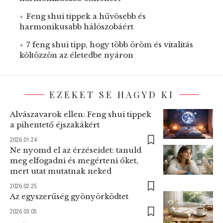
Feng shui tippek a hűvösebb és
harmonikusabb hálószobáért
7 feng shui tipp, hogy több öröm és vitalitás
költözzön az életedbe nyáron
EZEKET SE HAGYD KI
Alvászavarok ellen: Feng shui tippek
a pihentető éjszakákért
2026.01.24.
Ne nyomd el az érzéseidet: tanuld
meg elfogadni és megérteni őket,
mert utat mutatnak neked
2026.02.25.
Az egyszerűség gyönyörködtet
2026.03.05.