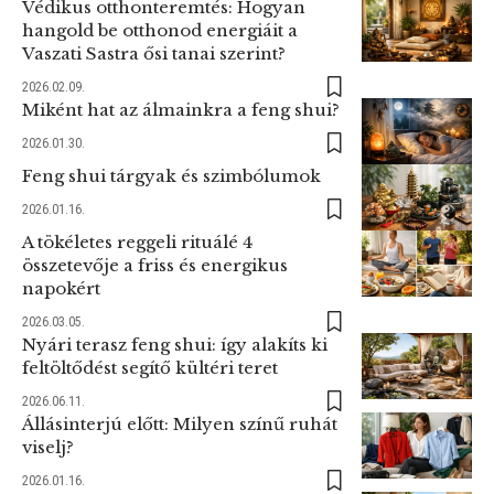
Védikus otthonteremtés: Hogyan
hangold be otthonod energiáit a
Vaszati Sastra ősi tanai szerint?
2026.02.09.
Miként hat az álmainkra a feng shui?
2026.01.30.
Feng shui tárgyak és szimbólumok
2026.01.16.
A tökéletes reggeli rituálé 4
összetevője a friss és energikus
napokért
2026.03.05.
Nyári terasz feng shui: így alakíts ki
feltöltődést segítő kültéri teret
2026.06.11.
Állásinterjú előtt: Milyen színű ruhát
viselj?
2026.01.16.