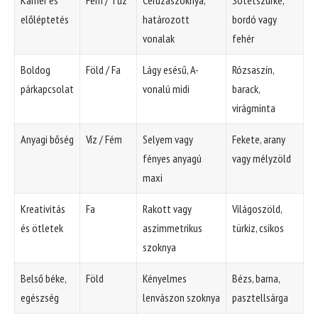
előléptetés
határozott
bordó vagy
vonalak
fehér
Boldog
Föld / Fa
Lágy esésű, A-
Rózsaszín,
párkapcsolat
vonalú midi
barack,
virágminta
Anyagi bőség
Víz / Fém
Selyem vagy
Fekete, arany
fényes anyagú
vagy mélyzöld
maxi
Kreativitás
Fa
Rakott vagy
Világoszöld,
és ötletek
aszimmetrikus
türkiz, csíkos
szoknya
Belső béke,
Föld
Kényelmes
Bézs, barna,
egészség
lenvászon szoknya
pasztellsárga