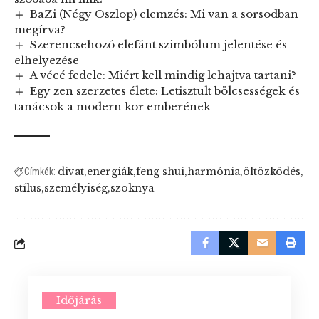
BaZi (Négy Oszlop) elemzés: Mi van a sorsodban
megírva?
Szerencsehozó elefánt szimbólum jelentése és
elhelyezése
A vécé fedele: Miért kell mindig lehajtva tartani?
Egy zen szerzetes élete: Letisztult bölcsességek és
tanácsok a modern kor emberének
divat
energiák
feng shui
harmónia
öltözködés
Címkék:
stílus
személyiség
szoknya
Időjárás