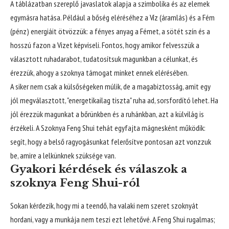
A táblázatban szereplő javaslatok alapja a szimbolika és az elemek
egymásra hatása. Például a bőség eléréséhez a Víz (áramlás) és a Fém
(pénz) energiáit ötvözzük: a fényes anyag a Fémet, a sötét szín és a
hosszú fazon a Vizet képviseli. Fontos, hogy amikor felvesszük a
választott ruhadarabot, tudatosítsuk magunkban a célunkat, és
érezzük, ahogy a szoknya támogat minket ennek elérésében.
A siker nem csak a külsőségeken múlik, de a magabiztosság, amit egy
jól megválasztott, "energetikailag tiszta" ruha ad, sorsfordító lehet. Ha
jól érezzük magunkat a bőrünkben és a ruhánkban, azt a külvilág is
érzékeli. A Szoknya Feng Shui tehát egyfajta mágnesként működik:
segít, hogy a belső ragyogásunkat felerősítve pontosan azt vonzzuk
be, amire a lelkünknek szüksége van.
Gyakori kérdések és válaszok a
szoknya Feng Shui-ról
Sokan kérdezik, hogy mi a teendő, ha valaki nem szeret szoknyát
hordani, vagy a munkája nem teszi ezt lehetővé. A Feng Shui rugalmas;