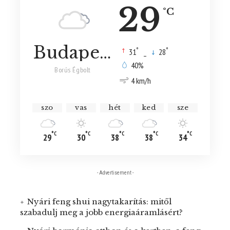
29
°C
Budapest
°
°
31
_
28
40%
Borús Égbolt
4 km/h
szo
vas
hét
ked
sze
°C
°C
°C
°C
°C
29
30
38
38
34
- Advertisement -
Nyári feng shui nagytakarítás: mitől
szabadulj meg a jobb energiaáramlásért?