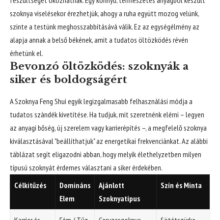
szoknya viselésekor érezhetjük, ahogy a ruha együtt mozog velünk,
szinte a testünk meghosszabbításává válik. Ez az egységélmény az
alapja annak a belső békének, amit a tudatos öltözködés révén
érhetünk el.
Bevonzó öltözködés: szoknyák a
siker és boldogságért
A Szoknya Feng Shui egyik legizgalmasabb felhasználási módja a
tudatos szándék kivetítése. Ha tudjuk, mit szeretnénk elérni – legyen
az anyagi bőség, új szerelem vagy karrierépítés –, a megfelelő szoknya
kiválasztásával "beállíthatjuk" az energetikai frekvenciánkat. Az alábbi
táblázat segít eligazodni abban, hogy melyik élethelyzetben milyen
típusú szoknyát érdemes választani a siker érdekében.
Célkitűzés
Domináns
Ajánlott
Szín és Minta
Elem
Szoknyatípus
Karrier és
Fém / Tűz
Ceruzaszoknya,
Sötétszürke,