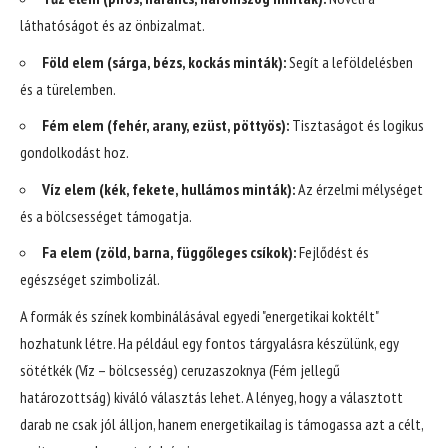
láthatóságot és az önbizalmat.
Föld elem (sárga, bézs, kockás minták):
Segít a leföldelésben
és a türelemben.
Fém elem (fehér, arany, ezüst, pöttyös):
Tisztaságot és logikus
gondolkodást hoz.
Víz elem (kék, fekete, hullámos minták):
Az érzelmi mélységet
és a bölcsességet támogatja.
Fa elem (zöld, barna, függőleges csíkok):
Fejlődést és
egészséget szimbolizál.
A formák és színek kombinálásával egyedi "energetikai koktélt"
hozhatunk létre. Ha például egy fontos tárgyalásra készülünk, egy
sötétkék (Víz – bölcsesség) ceruzaszoknya (Fém jellegű
határozottság) kiváló választás lehet. A lényeg, hogy a választott
darab ne csak jól álljon, hanem energetikailag is támogassa azt a célt,