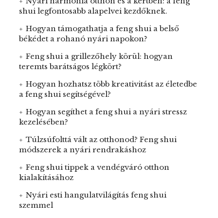
Nyári harmónia otthon és a kertben: a feng
shui legfontosabb alapelvei kezdőknek.
Hogyan támogathatja a feng shui a belső
békédet a rohanó nyári napokon?
Feng shui a grillezőhely körül: hogyan
teremts barátságos légkört?
Hogyan hozhatsz több kreativitást az életedbe
a feng shui segítségével?
Hogyan segíthet a feng shui a nyári stressz
kezelésében?
Túlzsúfolttá vált az otthonod? Feng shui
módszerek a nyári rendrakáshoz
Feng shui tippek a vendégváró otthon
kialakításához
Nyári esti hangulatvilágítás feng shui
szemmel