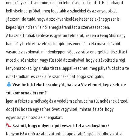
nem kényszerít semmire, csupán lehetőségeket mutat. Ha nadrágot
kell viselned, próbálj meg legalább a színekkel és az anyagokkal
játszani, de tudd, hogy a szoknya viselése hetente akár egyszer is
képes "újraindítani" a női energiaáramlást a szervezetedben.
A használt ruhák kérdése is gyakran felmerül, hiszen a Feng Shui nagy
hangsúlyt fektet az előző tulajdonos energiáira. Ha másodkézből
vásárolsz szoknyát, mindenképpen végezz rajta energetikai tisztítást:
mosd ki sós vízben, vagy füstöld át zsályával, hogy eltávolítsd a régi
lenyomatokat. Így a ruha tiszta lappal kezdheti meg pályafutását a te
ruhatáradban, és csak a te szándékaidat fogja szolgálni.
Viselhetek fekete szoknyát, ha az a Víz elemet képviseli, de
túl komornak érzem?
Igen, a fekete a mélység és a védelem színe, de ha túl nehéznek érzed,
dobj fel hozzá egy színes övet vagy viselj mintás felsőt, hogy
egyensúlyba hozd az energiákat.
Számít, hogy milyen cipőt veszek fel a szoknyához?
Nagyon is! A cipő az alapzatunk; a lapos talpú cipő a Földhöz köt, a