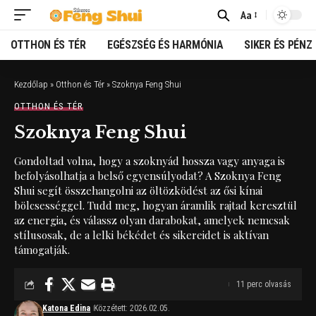
Aa
Font
Resizer
OTTHON ÉS TÉR
EGÉSZSÉG ÉS HARMÓNIA
SIKER ÉS PÉNZ
Kezdőlap
»
Otthon és Tér
»
Szoknya Feng Shui
OTTHON ÉS TÉR
Szoknya Feng Shui
Gondoltad volna, hogy a szoknyád hossza vagy anyaga is
befolyásolhatja a belső egyensúlyodat? A Szoknya Feng
Shui segít összehangolni az öltözködést az ősi kínai
bölcsességgel. Tudd meg, hogyan áramlik rajtad keresztül
az energia, és válassz olyan darabokat, amelyek nemcsak
stílusosak, de a lelki békédet és sikereidet is aktívan
támogatják.
11 perc olvasás
Katona Edina
Közzétett: 2026.02.05.