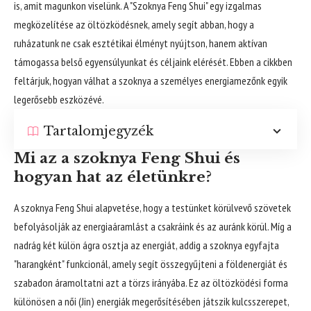
is, amit magunkon viselünk. A "Szoknya Feng Shui" egy izgalmas
megközelítése az öltözködésnek, amely segít abban, hogy a
ruházatunk ne csak esztétikai élményt nyújtson, hanem aktívan
támogassa belső egyensúlyunkat és céljaink elérését. Ebben a cikkben
feltárjuk, hogyan válhat a szoknya a személyes energiamezőnk egyik
legerősebb eszközévé.
Tartalomjegyzék
Mi az a szoknya Feng Shui és
hogyan hat az életünkre?
A szoknya Feng Shui alapvetése, hogy a testünket körülvevő szövetek
befolyásolják az energiaáramlást a csakráink és az auránk körül. Míg a
nadrág két külön ágra osztja az energiát, addig a szoknya egyfajta
"harangként" funkcionál, amely segít összegyűjteni a földenergiát és
szabadon áramoltatni azt a törzs irányába. Ez az öltözködési forma
különösen a női (Jin) energiák megerősítésében játszik kulcsszerepet,