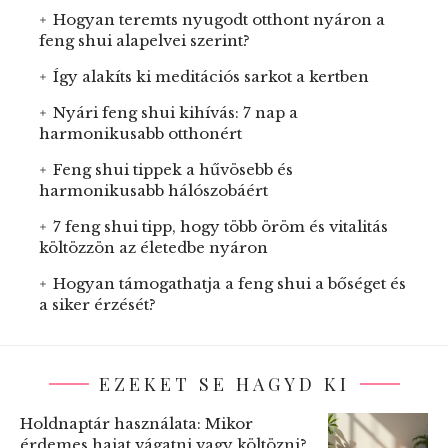
Hogyan teremts nyugodt otthont nyáron a
feng shui alapelvei szerint?
Így alakíts ki meditációs sarkot a kertben
Nyári feng shui kihívás: 7 nap a
harmonikusabb otthonért
Feng shui tippek a hűvösebb és
harmonikusabb hálószobáért
7 feng shui tipp, hogy több öröm és vitalitás
költözzön az életedbe nyáron
Hogyan támogathatja a feng shui a bőséget és
a siker érzését?
EZEKET SE HAGYD KI
Holdnaptár használata: Mikor
érdemes hajat vágatni vagy költözni?