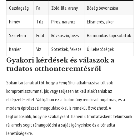
Gazdagság
Fa
Zöld, lila, arany
Bőség bevonzása
Hírnév
Tűz
Piros, narancs
Elismerés, siker
Szerelem
Föld
Rózsaszín, bézs
Harmonikus kapcsolatok
Karrier
Víz
Sötétkék, fekete
Új lehetőségek
Gyakori kérdések és válaszok a
tudatos otthonteremtésről
Sokan tartanak attól, hogy a Feng Shui alkalmazása túl sok
kompromisszummal jár, vagy teljesen át kell alakítaniuk az
elképzeléseiket. Valójában ez a tudomány rendkívül rugalmas, és a
modern építészeti megoldásokkal is remekül ötvözhető. A
legfontosabb, hogy ne szabályként, hanem útmutatásként tekintsünk
rá, amely segít ráhangolódni a saját igényeinkre és a tér adta
lehetőségekre.