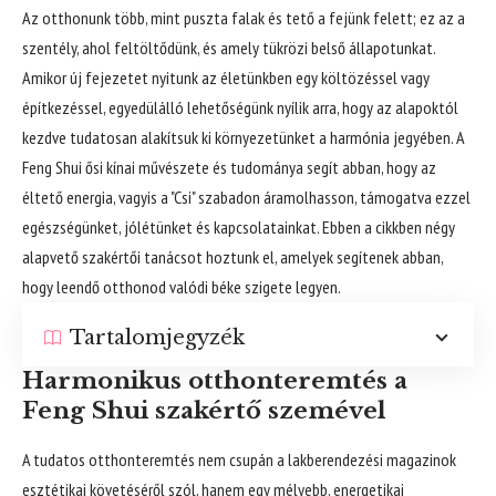
Az otthonunk több, mint puszta falak és tető a fejünk felett; ez az a
szentély, ahol feltöltődünk, és amely tükrözi belső állapotunkat.
Amikor új fejezetet nyitunk az életünkben egy költözéssel vagy
építkezéssel, egyedülálló lehetőségünk nyílik arra, hogy az alapoktól
kezdve tudatosan alakítsuk ki környezetünket a harmónia jegyében. A
Feng Shui ősi kínai művészete és tudománya segít abban, hogy az
éltető energia, vagyis a "Csi" szabadon áramolhasson, támogatva ezzel
egészségünket, jólétünket és kapcsolatainkat. Ebben a cikkben négy
alapvető szakértői tanácsot hoztunk el, amelyek segítenek abban,
hogy leendő otthonod valódi béke szigete legyen.
Tartalomjegyzék
Harmonikus otthonteremtés a
Feng Shui szakértő szemével
A tudatos otthonteremtés nem csupán a lakberendezési magazinok
esztétikai követéséről szól, hanem egy mélyebb, energetikai