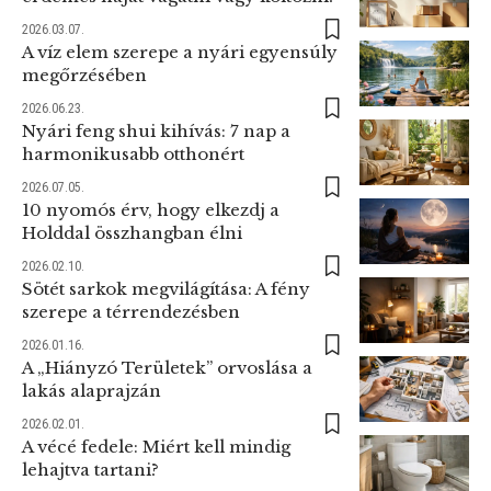
2026.03.07.
A víz elem szerepe a nyári egyensúly
megőrzésében
2026.06.23.
Nyári feng shui kihívás: 7 nap a
harmonikusabb otthonért
2026.07.05.
10 nyomós érv, hogy elkezdj a
Holddal összhangban élni
2026.02.10.
Sötét sarkok megvilágítása: A fény
szerepe a térrendezésben
2026.01.16.
A „Hiányzó Területek” orvoslása a
lakás alaprajzán
2026.02.01.
A vécé fedele: Miért kell mindig
lehajtva tartani?