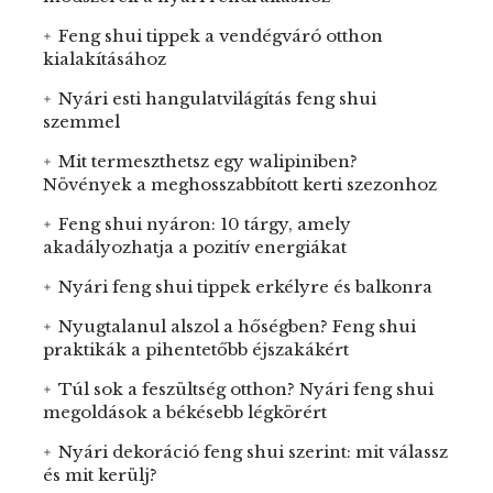
Feng shui tippek a vendégváró otthon
kialakításához
Nyári esti hangulatvilágítás feng shui
szemmel
Mit termeszthetsz egy walipiniben?
Növények a meghosszabbított kerti szezonhoz
Feng shui nyáron: 10 tárgy, amely
akadályozhatja a pozitív energiákat
Nyári feng shui tippek erkélyre és balkonra
Nyugtalanul alszol a hőségben? Feng shui
praktikák a pihentetőbb éjszakákért
Túl sok a feszültség otthon? Nyári feng shui
megoldások a békésebb légkörért
Nyári dekoráció feng shui szerint: mit válassz
és mit kerülj?