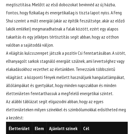
megtisztítása. Mielőtt az első dobozokat bevinnéd az új házba,
fontos, hogy fizikailag és energetikailag is tiszta lapot nyiss. A Feng
Shui szerint a múlt energiái (akár az építők feszültsége, akár az előző
lakók emlékei) megmaradhatnak a falak között, ezért egy alapos
takarítás és egy jelképes tértisztítás segít abban, hogy az otthon
valóban a sajátoddá váljon.
A világítás kulcsszerepet játszik a pozitív Csi fenntartásában. A sötét,
elhanyagolt sarkok stagnáló energiát szülnek, ami levertséghez vagy
elakadásokhoz vezethet az életünkben. Tervezzünk többszintű
világítást: a központi fények mellett használjunk hangulatlámpákat,
állólámpákat és gyertyákat, hogy minden napszakban és minden
életterületen fenntarthassuk a megfelelő energetikai szintet.
Az alábbi táblázat segít eligazodni abban, hogy az egyes
életterületeken milyen színekkel és szimbólumokkal erősítheted meg
a kezdést:
Életterület
Elem
Ajánlott színek
Cél