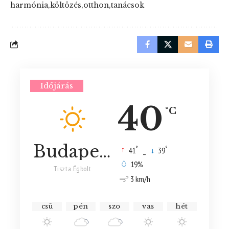
harmónia
költözés
otthon
tanácsok
Időjárás
40
°C
Budapest
°
°
41
_
39
19%
Tiszta Égbolt
3 km/h
csü
pén
szo
vas
hét