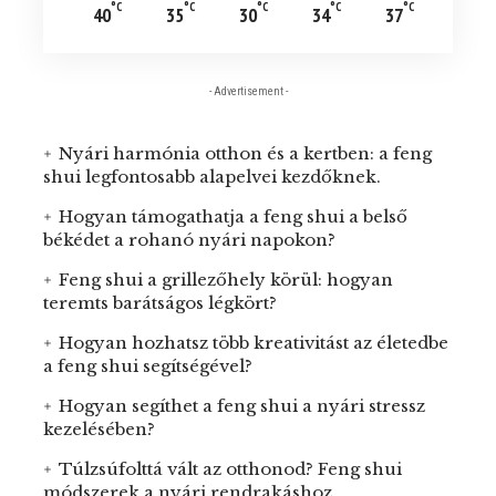
°C
°C
°C
°C
°C
40
35
30
34
37
- Advertisement -
Nyári harmónia otthon és a kertben: a feng
shui legfontosabb alapelvei kezdőknek.
Hogyan támogathatja a feng shui a belső
békédet a rohanó nyári napokon?
Feng shui a grillezőhely körül: hogyan
teremts barátságos légkört?
Hogyan hozhatsz több kreativitást az életedbe
a feng shui segítségével?
Hogyan segíthet a feng shui a nyári stressz
kezelésében?
Túlzsúfolttá vált az otthonod? Feng shui
módszerek a nyári rendrakáshoz