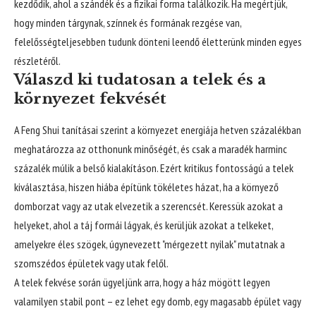
kezdődik, ahol a szándék és a fizikai forma találkozik. Ha megértjük,
hogy minden tárgynak, színnek és formának rezgése van,
felelősségteljesebben tudunk dönteni leendő életterünk minden egyes
részletéről.
Válaszd ki tudatosan a telek és a
környezet fekvését
A Feng Shui tanításai szerint a környezet energiája hetven százalékban
meghatározza az otthonunk minőségét, és csak a maradék harminc
százalék múlik a belső kialakításon. Ezért kritikus fontosságú a telek
kiválasztása, hiszen hiába építünk tökéletes házat, ha a környező
domborzat vagy az utak elvezetik a szerencsét. Keressük azokat a
helyeket, ahol a táj formái lágyak, és kerüljük azokat a telkeket,
amelyekre éles szögek, úgynevezett "mérgezett nyilak" mutatnak a
szomszédos épületek vagy utak felől.
A telek fekvése során ügyeljünk arra, hogy a ház mögött legyen
valamilyen stabil pont – ez lehet egy domb, egy magasabb épület vagy