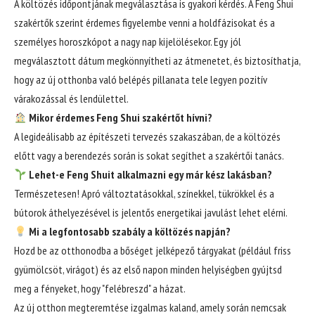
A költözés időpontjának megválasztása is gyakori kérdés. A Feng Shui
szakértők szerint érdemes figyelembe venni a holdfázisokat és a
személyes horoszkópot a nagy nap kijelölésekor. Egy jól
megválasztott dátum megkönnyítheti az átmenetet, és biztosíthatja,
hogy az új otthonba való belépés pillanata tele legyen pozitív
várakozással és lendülettel.
Mikor érdemes Feng Shui szakértőt hívni?
A legideálisabb az építészeti tervezés szakaszában, de a költözés
előtt vagy a berendezés során is sokat segíthet a szakértői tanács.
Lehet-e Feng Shuit alkalmazni egy már kész lakásban?
Természetesen! Apró változtatásokkal, színekkel, tükrökkel és a
bútorok áthelyezésével is jelentős energetikai javulást lehet elérni.
Mi a legfontosabb szabály a költözés napján?
Hozd be az otthonodba a bőséget jelképező tárgyakat (például friss
gyümölcsöt, virágot) és az első napon minden helyiségben gyújtsd
meg a fényeket, hogy "felébreszd" a házat.
Az új otthon megteremtése izgalmas kaland, amely során nemcsak