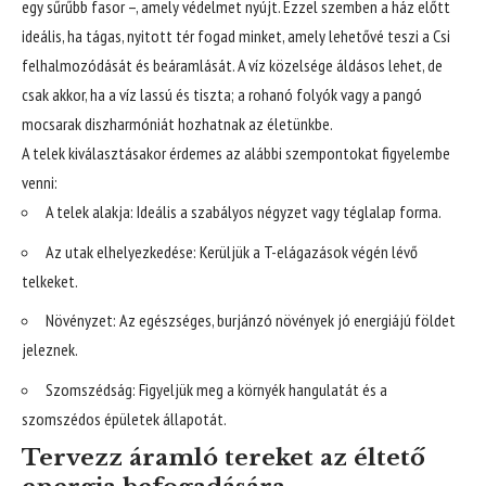
egy sűrűbb fasor –, amely védelmet nyújt. Ezzel szemben a ház előtt
ideális, ha tágas, nyitott tér fogad minket, amely lehetővé teszi a Csi
felhalmozódását és beáramlását. A víz közelsége áldásos lehet, de
csak akkor, ha a víz lassú és tiszta; a rohanó folyók vagy a pangó
mocsarak diszharmóniát hozhatnak az életünkbe.
A telek kiválasztásakor érdemes az alábbi szempontokat figyelembe
venni:
A telek alakja: Ideális a szabályos négyzet vagy téglalap forma.
Az utak elhelyezkedése: Kerüljük a T-elágazások végén lévő
telkeket.
Növényzet: Az egészséges, burjánzó növények jó energiájú földet
jeleznek.
Szomszédság: Figyeljük meg a környék hangulatát és a
szomszédos épületek állapotát.
Tervezz áramló tereket az éltető