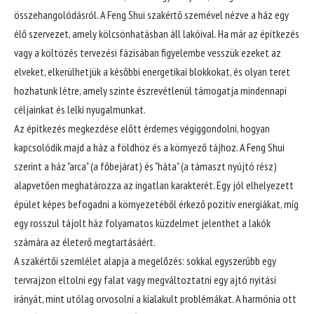
összehangolódásról. A Feng Shui szakértő szemével nézve a ház egy
élő szervezet, amely kölcsönhatásban áll lakóival. Ha már az építkezés
vagy a költözés tervezési fázisában figyelembe vesszük ezeket az
elveket, elkerülhetjük a későbbi energetikai blokkokat, és olyan teret
hozhatunk létre, amely szinte észrevétlenül támogatja mindennapi
céljainkat és lelki nyugalmunkat.
Az építkezés megkezdése előtt érdemes végiggondolni, hogyan
kapcsolódik majd a ház a földhöz és a környező tájhoz. A Feng Shui
szerint a ház "arca" (a főbejárat) és "háta" (a támaszt nyújtó rész)
alapvetően meghatározza az ingatlan karakterét. Egy jól elhelyezett
épület képes befogadni a környezetéből érkező pozitív energiákat, míg
egy rosszul tájolt ház folyamatos küzdelmet jelenthet a lakók
számára az életerő megtartásáért.
A szakértői szemlélet alapja a megelőzés: sokkal egyszerűbb egy
tervrajzon eltolni egy falat vagy megváltoztatni egy ajtó nyitási
irányát, mint utólag orvosolni a kialakult problémákat. A harmónia ott