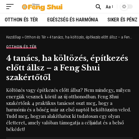
Aa
Font
Resizer
OTTHON ÉS TÉR
EGÉSZSÉG ÉS HARMÓNIA
SIKER ÉS PÉNZ
Kezdőlap
»
Otthon és Tér
»
4 tanács, ha költözés, építkezés előtt állsz – a Feng Shui szakértőtől
OTTHON ÉS TÉR
4 tanács, ha költözés, építkezés
előtt állsz – a Feng Shui
szakértőtől
Költözés vagy építkezés előtt állsz? Nem mindegy, milyen
energiák vesznek körül az új otthonodban. Feng Shui
szakértőnk 4 praktikus tanácsot oszt meg, hogy a
harmónia és a bőség már az első naptól beköltözzön veled.
Tudd meg, hogyan alakíthatsz ki tudatosan egy olyan
életteret, amely valóban támogatja a céljaidat és a belső
békédet!