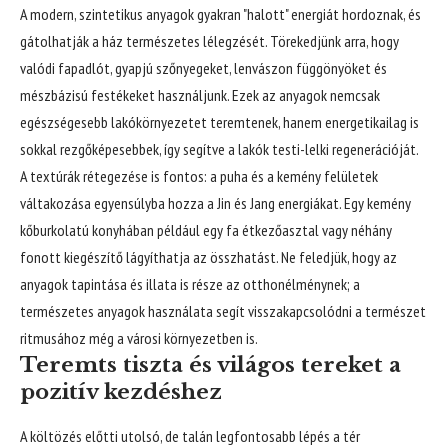
A modern, szintetikus anyagok gyakran "halott" energiát hordoznak, és
gátolhatják a ház természetes lélegzését. Törekedjünk arra, hogy
valódi fapadlót, gyapjú szőnyegeket, lenvászon függönyöket és
mészbázisú festékeket használjunk. Ezek az anyagok nemcsak
egészségesebb lakókörnyezetet teremtenek, hanem energetikailag is
sokkal rezgőképesebbek, így segítve a lakók testi-lelki regenerációját.
A textúrák rétegezése is fontos: a puha és a kemény felületek
váltakozása egyensúlyba hozza a Jin és Jang energiákat. Egy kemény
kőburkolatú konyhában például egy fa étkezőasztal vagy néhány
fonott kiegészítő lágyíthatja az összhatást. Ne feledjük, hogy az
anyagok tapintása és illata is része az otthonélménynek; a
természetes anyagok használata segít visszakapcsolódni a természet
ritmusához még a városi környezetben is.
Teremts tiszta és világos tereket a
pozitív kezdéshez
A költözés előtti utolsó, de talán legfontosabb lépés a tér