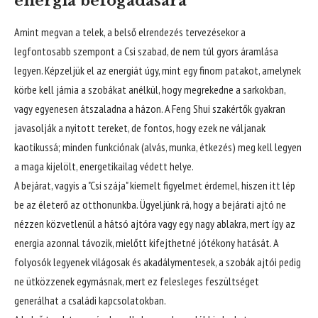
energia befogadására
Amint megvan a telek, a belső elrendezés tervezésekor a
legfontosabb szempont a Csi szabad, de nem túl gyors áramlása
legyen. Képzeljük el az energiát úgy, mint egy finom patakot, amelynek
körbe kell járnia a szobákat anélkül, hogy megrekedne a sarkokban,
vagy egyenesen átszaladna a házon. A Feng Shui szakértők gyakran
javasolják a nyitott tereket, de fontos, hogy ezek ne váljanak
kaotikussá; minden funkciónak (alvás, munka, étkezés) meg kell legyen
a maga kijelölt, energetikailag védett helye.
A bejárat, vagyis a "Csi szája" kiemelt figyelmet érdemel, hiszen itt lép
be az életerő az otthonunkba. Ügyeljünk rá, hogy a bejárati ajtó ne
nézzen közvetlenül a hátsó ajtóra vagy egy nagy ablakra, mert így az
energia azonnal távozik, mielőtt kifejthetné jótékony hatását. A
folyosók legyenek világosak és akadálymentesek, a szobák ajtói pedig
ne ütközzenek egymásnak, mert ez felesleges feszültséget
generálhat a családi kapcsolatokban.