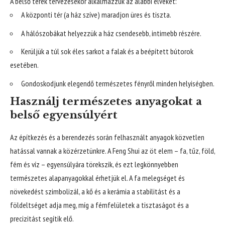
A belső terek tervezésekor alkalmazzuk az alábbi elveket:
A központi tér (a ház szíve) maradjon üres és tiszta.
A hálószobákat helyezzük a ház csendesebb, intimebb részére.
Kerüljük a túl sok éles sarkot a falak és a beépített bútorok
esetében.
Gondoskodjunk elegendő természetes fényről minden helyiségben.
Használj természetes anyagokat a
belső egyensúlyért
Az építkezés és a berendezés során felhasznált anyagok közvetlen
hatással vannak a közérzetünkre. A Feng Shui az öt elem – fa, tűz, föld,
fém és víz – egyensúlyára törekszik, és ezt legkönnyebben
természetes alapanyagokkal érhetjük el. A fa melegséget és
növekedést szimbolizál, a kő és a kerámia a stabilitást és a
földeltséget adja meg, míg a fémfelületek a tisztaságot és a
precizitást segítik elő.