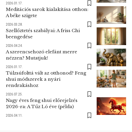
2026.01.17.
Meditációs sarok kialakítása otthon:
A béke szigete
2026.03.28.
Szellőztetés szabályai: A friss Chi
beengedése
2026.04.24.
A szerencsehozó elefánt merre
nézzen? Mutatjuk!
2026.01.17.
Túlzsúfolttá vált az otthonod? Feng
shui módszerek a nyári
rendrakáshoz
2026.07.25.
Nagy éves feng shui előrejelzés
2026-ra: A Tűz Ló éve (példa)
2026.04.11.