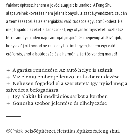
falakat építesz, hanem a jövőd alapjait is lerakod. A Feng Shui
alapelveinek követése nem jelent bonyolult szabályrendszert, csupán
a természettel és az energiákkal való tudatos együttműködést. Ha
megfogadod ezeket a tanácsokat, egy olyan környezetet hozhatsz
létre, amely minden nap támogat, inspirál és megnyugtat. Kívánjuk,
hogy az új otthonod ne csak egy lakcím legyen, hanem egy valódi
erőforrás, ahol a boldogság és a harmónia tartós vendég marad!
A garázs rendezése: Az autó helye is számít
Víz elemű ember jellemzői és lakberendezése
Nehezen fogadod el a szeretetet? Így nyisd meg a
szívedet a befogadásra
Így alakíts ki meditációs sarkot a kertben
Ganesha szobor jelentése és elhelyezése
belsőépítészet
életstílus
építkezés
feng shui
Címkék: