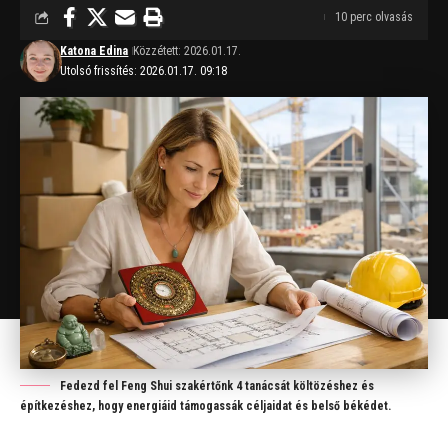
10 perc olvasás
Katona Edina
Közzétett: 2026.01.17.
Utolsó frissítés: 2026.01.17. 09:18
Fedezd fel Feng Shui szakértőnk 4 tanácsát költözéshez és
építkezéshez, hogy energiáid támogassák céljaidat és belső békédet.