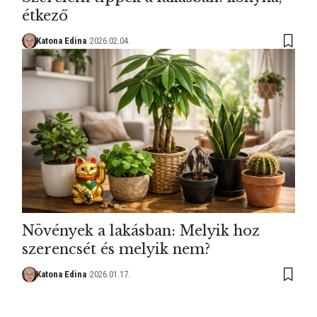
étkező
Katona Edina
2026.02.04.
Növények a lakásban: Melyik hoz
szerencsét és melyik nem?
Katona Edina
2026.01.17.