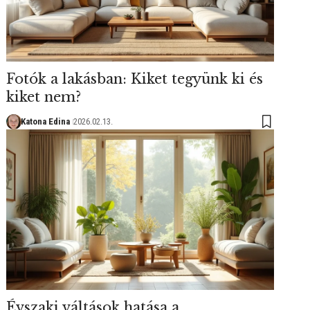
Fotók a lakásban: Kiket tegyünk ki és
kiket nem?
Katona Edina
2026.02.13.
Évszaki váltások hatása a