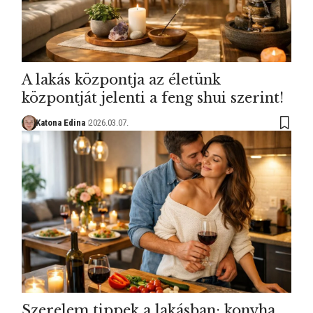
A lakás központja az életünk
központját jelenti a feng shui szerint!
Katona Edina
2026.03.07.
Szerelem tippek a lakásban: konyha,