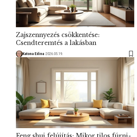
Zajszennyezés csökkentése:
Csendteremtés a lakásban
Katona Edina
2026.05.19.
Feng shui felújítás: Mikor tilos fúrni-