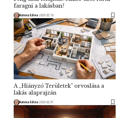
faragni a lakásban?
Katona Edina
2026.02.10.
A „Hiányzó Területek” orvoslása a
lakás alaprajzán
Katona Edina
2026.02.01.