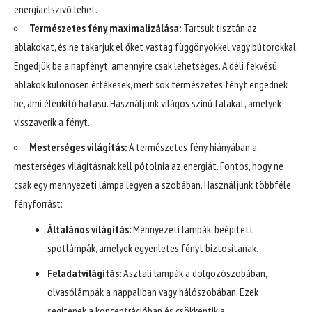
energiaelszívó lehet.
Természetes fény maximalizálása:
Tartsuk tisztán az
ablakokat, és ne takarjuk el őket vastag függönyökkel vagy bútorokkal.
Engedjük be a napfényt, amennyire csak lehetséges. A déli fekvésű
ablakok különösen értékesek, mert sok természetes fényt engednek
be, ami élénkítő hatású. Használjunk világos színű falakat, amelyek
visszaverik a fényt.
Mesterséges világítás:
A természetes fény hiányában a
mesterséges világításnak kell pótolnia az energiát. Fontos, hogy ne
csak egy mennyezeti lámpa legyen a szobában. Használjunk többféle
fényforrást:
Általános világítás:
Mennyezeti lámpák, beépített
spotlámpák, amelyek egyenletes fényt biztosítanak.
Feladatvilágítás:
Asztali lámpák a dolgozószobában,
olvasólámpák a nappaliban vagy hálószobában. Ezek
segítenek a koncentrációban és csökkentik a