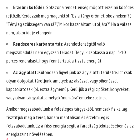
Érzelmi kötődés:
Sokszor a rendetlenség mögött érzelmi kötődés
rejtőzik. Kérdezzük meg magunktól: "Ez a tárgy örömet okoz nekem?",
"Tényleg szükségem van rá?", "Mikor használtam utoljára?". Ha a válasz
nem, akkor ideje elengedni.
Rendszeres karbantartás:
A rendetlenségtől való
megszabadulás nem egyszeri feladat. Tegyük szokássá a napi 5-10
perces rendrakást, hogy fenntartsuk a tiszta energiát.
Az ágy alatt:
Különösen figyeljünk az ágy alatti területre. Itt csak
olyan dolgokat tároljunk, amelyek az alvással vagy pihenéssel
kapcsolatosak (pl. extra ágynemű). Kerüljük a régi cipőket, könyveket,
vagy olyan tárgyakat, amelyek "munkára" emlékeztetnek.
Amikor megszabadulunk a felesleges tárgyaktól, nemcsak fizikailag
tisztítjuk meg a teret, hanem mentálisan és érzelmileg is
felszabadulunk. Ez a friss energia segít a fáradtság leküzdésében és az
energiaszint növelésében.