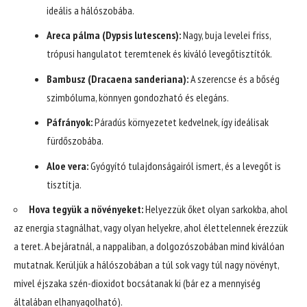
ideális a hálószobába.
Areca pálma (Dypsis lutescens):
Nagy, buja levelei friss,
trópusi hangulatot teremtenek és kiváló levegőtisztítók.
Bambusz (Dracaena sanderiana):
A szerencse és a bőség
szimbóluma, könnyen gondozható és elegáns.
Páfrányok:
Páradús környezetet kedvelnek, így ideálisak
fürdőszobába.
Aloe vera:
Gyógyító tulajdonságairól ismert, és a levegőt is
tisztítja.
Hova tegyük a növényeket:
Helyezzük őket olyan sarkokba, ahol
az energia stagnálhat, vagy olyan helyekre, ahol élettelennek érezzük
a teret. A bejáratnál, a nappaliban, a dolgozószobában mind kiválóan
mutatnak. Kerüljük a hálószobában a túl sok vagy túl nagy növényt,
mivel éjszaka szén-dioxidot bocsátanak ki (bár ez a mennyiség
általában elhanyagolható).