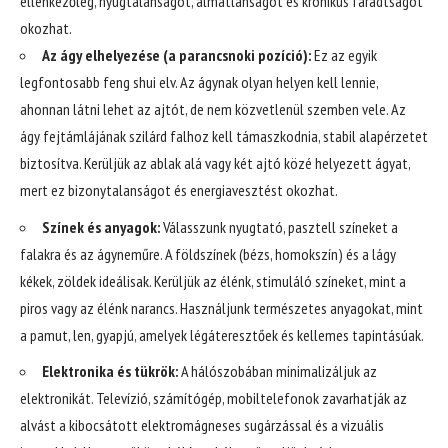
ellenkezőleg, nyugtalanságot, álmatlanságot és krónikus fáradtságot
okozhat.
Az ágy elhelyezése (a parancsnoki pozíció):
Ez az egyik
legfontosabb feng shui elv. Az ágynak olyan helyen kell lennie,
ahonnan látni lehet az ajtót, de nem közvetlenül szemben vele. Az
ágy fejtámlájának szilárd falhoz kell támaszkodnia, stabil alapérzetet
biztosítva. Kerüljük az ablak alá vagy két ajtó közé helyezett ágyat,
mert ez bizonytalanságot és energiavesztést okozhat.
Színek és anyagok:
Válasszunk nyugtató, pasztell színeket a
falakra és az ágyneműre. A földszínek (bézs, homokszín) és a lágy
kékek, zöldek ideálisak. Kerüljük az élénk, stimuláló színeket, mint a
piros vagy az élénk narancs. Használjunk természetes anyagokat, mint
a pamut, len, gyapjú, amelyek légáteresztőek és kellemes tapintásúak.
Elektronika és tükrök:
A hálószobában minimalizáljuk az
elektronikát. Televízió, számítógép, mobiltelefonok zavarhatják az
alvást a kibocsátott elektromágneses sugárzással és a vizuális