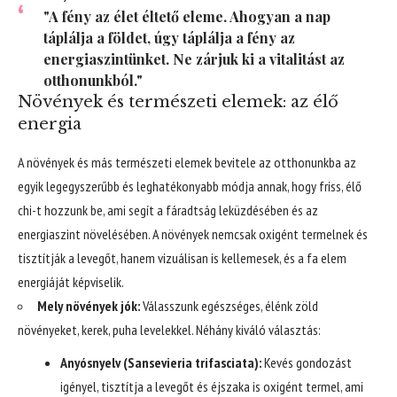
"A fény az élet éltető eleme. Ahogyan a nap
táplálja a földet, úgy táplálja a fény az
energiaszintünket. Ne zárjuk ki a vitalitást az
otthonunkból."
Növények és természeti elemek: az élő
energia
A növények és más természeti elemek bevitele az otthonunkba az
egyik legegyszerűbb és leghatékonyabb módja annak, hogy friss, élő
chi-t hozzunk be, ami segít a fáradtság leküzdésében és az
energiaszint növelésében. A növények nemcsak oxigént termelnek és
tisztítják a levegőt, hanem vizuálisan is kellemesek, és a fa elem
energiáját képviselik.
Mely növények jók:
Válasszunk egészséges, élénk zöld
növényeket, kerek, puha levelekkel. Néhány kiváló választás:
Anyósnyelv (Sansevieria trifasciata):
Kevés gondozást
igényel, tisztítja a levegőt és éjszaka is oxigént termel, ami