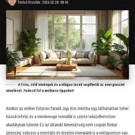
Utolsó frissítés: 2026.02.28. 08:43
A friss, zöld növények és a világos terek segíthetik az energiaszint
növelését. Fedezd fel a wellness tippeket!
Amikor az ember folyton fáradt, úgy érzi, mintha egy láthatatlan teher
húzná lefelé, és a mindennapi teendők is szinte leküzdhetetlen
akadálynak tűnnek. Ez az állandó kimerültség nem csupán fizikai
jelenség; sokszor a mentális és érzelmi energiánk is a mélyponton van,