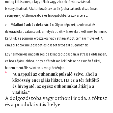
meleg földszínek, a lágy kékek vagy zöldek jó választásnak
bizonyulhatnak. A különböző textúrák (puha takarók, díszpárnák,
szőnyegek) otthonosabbá és hívogatóbbá teszik a teret.
Műalkotások és dekorációk:
Olyan képeket, szobrokat és
dekorációkat válasszunk, amelyek pozitív érzéseket keltenek bennünk.
Kerüljük a szomorú, erőszakos vagy elhagyatott témájú műveket. A
családi fotók melegséget és összetartozást sugároznak.
Egy harmonikus nappali segít a kikapcsolódásban, a stressz oldásában,
és hozzájárul ahhoz, hogy a fáradtság leküzdése ne csupán fizikai,
hanem mentális szinten is megtörténjen.
"A nappali az otthonunk pulzáló szíve, ahol a
közösség energiája lüktet. Ha ez a tér feltöltő
és hívogató, az egész otthonunkat átjárja a
vitalitás."
A dolgozószoba vagy otthoni iroda: a fókusz
és a produktivitás helye