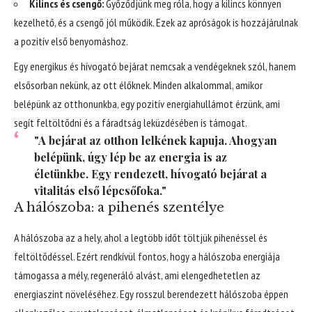
Kilincs és csengő:
Győződjünk meg róla, hogy a kilincs könnyen
kezelhető, és a csengő jól működik. Ezek az apróságok is hozzájárulnak
a pozitív első benyomáshoz.
Egy energikus és hívogató bejárat nemcsak a vendégeknek szól, hanem
elsősorban nekünk, az ott élőknek. Minden alkalommal, amikor
belépünk az otthonunkba, egy pozitív energiahullámot érzünk, ami
segít feltöltődni és a fáradtság leküzdésében is támogat.
"A bejárat az otthon lelkének kapuja. Ahogyan
belépünk, úgy lép be az energia is az
életünkbe. Egy rendezett, hívogató bejárat a
vitalitás első lépcsőfoka."
A hálószoba: a pihenés szentélye
A hálószoba az a hely, ahol a legtöbb időt töltjük pihenéssel és
feltöltődéssel. Ezért rendkívül fontos, hogy a hálószoba energiája
támogassa a mély, regeneráló alvást, ami elengedhetetlen az
energiaszint növeléséhez. Egy rosszul berendezett hálószoba éppen