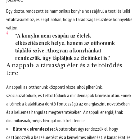
Egy tiszta, rendezett és harmonikus konyha hozzájárul a testi és lelki
vitalitásunkhoz, és segít abban, hogy a fáradtság leküzdése könnyebbé
váljon.
"A konyha nem csupán az ételek
elkészítésének helye, hanem az otthonunk
tápláló szíve. Ahogyan a konyhánkat
rendezzük, úgy tápláljuk az életünket is."
A nappali: a társasági élet és a feltöltődés
tere
A nappali az otthonunk központi része, ahol pihenünk,
szocializálódunk, és feltöltődünk a mindennapok kihívásai után. Ennek
a térnek a kialakítása döntő fontosságú az energiaszint növelésében
és a kellemes hangulat megteremtésében. A nappali energiájának
dinamikusnak, mégis hívogatónak kell lennie.
Bútorok elrendezése:
A bútorokat úgy rendezzük el, hogy
ösztönözzék a beszélgetést és a kényelmes pihenést. A kanapékat és