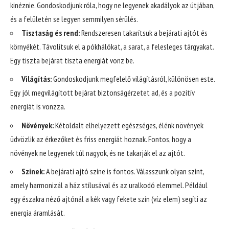
kinéznie. Gondoskodjunk róla, hogy ne legyenek akadályok az útjában,
és a felületén se legyen semmilyen sérülés.
Tisztaság és rend:
Rendszeresen takarítsuk a bejárati ajtót és
környékét. Távolítsuk el a pókhálókat, a sarat, a felesleges tárgyakat.
Egy tiszta bejárat tiszta energiát vonz be.
Világítás:
Gondoskodjunk megfelelő világításról, különösen este.
Egy jól megvilágított bejárat biztonságérzetet ad, és a pozitív
energiát is vonzza.
Növények:
Kétoldalt elhelyezett egészséges, élénk növények
üdvözlik az érkezőket és friss energiát hoznak. Fontos, hogy a
növények ne legyenek túl nagyok, és ne takarják el az ajtót.
Színek:
A bejárati ajtó színe is fontos. Válasszunk olyan színt,
amely harmonizál a ház stílusával és az uralkodó elemmel. Például
egy északra néző ajtónál a kék vagy fekete szín (víz elem) segíti az
energia áramlását.