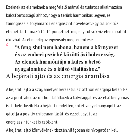
Ezeknek az elemeknek a megfelelő arányú és tudatos alkalmazása
kulcsfontosságú ahhoz, hogy a térünk harmonikus legyen, és
támogassa a folyamatos energiaszint növelését. Egy túl sok tűz
elemet tartalmazó tér túlpörgethet, míg egy túl sok víz elem apátiát
okozhat. A cél mindig az egyensúly megteremtése.
"A feng shui nem babona, hanem a környezet
és az emberi psziché közötti ősi bölcsesség.
Az elemek harmóniája a kulcs a belső
nyugalomhoz és a külső vitalitáshoz."
A bejárati ajtó és az energia áramlása
A bejárati ajtó a száj, amelyen keresztül az otthon energiája belép. Ez
az a pont, ahol az otthon találkozik a külvilággal, és az első benyomás
is itt keletkezik. Ha a bejárat rendetlen, sötét vagy elhanyagolt, az
gátolja a pozitív chi beáramlását, és ezzel együtt az
energiaszintünket is csökkenti.
A bejárati ajtó környékének tisztán, világosan és hívogatóan kell