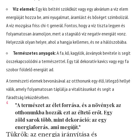
Víz elemek:
Egy kis beltéri szökőkút vagy egy akvárium a víz elem
energiáját hozza be, ami nyugalmat, áramlást és bőséget szimbolizál.
A víz mozgása friss chi-t generál. Fontos, hogy a víz tiszta legyen és
folyamatosan áramoljon, mert a stagnáló víz negatív energiát vonz.
Helyezzük olyan helyre, ahol a hangja kellemes, és ne a hálószobába.
Természetes anyagok:
A fa, kő, kagylók, ásványok bevitele is segít
összekapcsolódni a természettel. Egy tál dekoratív kavics vagy egy fa
szobor földelő energiát ad.
A természeti elemek bevonásával az otthonunk egy élő, lélegző hellyé
válik, amely folyamatosan táplálja a vitalitásunkat és segít a
fáradtság leküzdésében.
"A természet az élet forrása, és a növények az
otthonunkba hozzák ezt az éltető erőt. Egy
zöld sarok több, mint dekoráció; az egy
energiaforrás, ami megújít."
Tükrök: az energia irányítása és