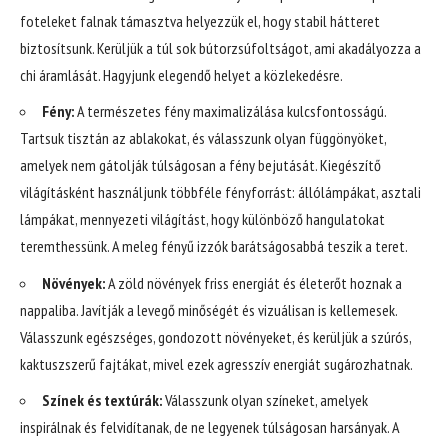
foteleket falnak támasztva helyezzük el, hogy stabil hátteret
biztosítsunk. Kerüljük a túl sok bútorzsúfoltságot, ami akadályozza a
chi áramlását. Hagyjunk elegendő helyet a közlekedésre.
Fény:
A természetes fény maximalizálása kulcsfontosságú.
Tartsuk tisztán az ablakokat, és válasszunk olyan függönyöket,
amelyek nem gátolják túlságosan a fény bejutását. Kiegészítő
világításként használjunk többféle fényforrást: állólámpákat, asztali
lámpákat, mennyezeti világítást, hogy különböző hangulatokat
teremthessünk. A meleg fényű izzók barátságosabbá teszik a teret.
Növények:
A zöld növények friss energiát és életerőt hoznak a
nappaliba. Javítják a levegő minőségét és vizuálisan is kellemesek.
Válasszunk egészséges, gondozott növényeket, és kerüljük a szúrós,
kaktuszszerű fajtákat, mivel ezek agresszív energiát sugározhatnak.
Színek és textúrák:
Válasszunk olyan színeket, amelyek
inspirálnak és felvidítanak, de ne legyenek túlságosan harsányak. A