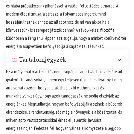
és hiába próbálkozunk pihenéssel, a valódi feltöltődés elmarad. A
modern élet ritmusa, a stressz, a folyamatos ingerek mind
hozzájárulhatnak ehhez az állapothoz, de mi van akkor, ha a
környezetünk is szerepet játszik benne? A távol-keleti filozófia,
különösen a feng shui, éppen azt sugallja, hogy a minket körülvevő tér
energiája alapvetően befolyásolja a saját vitalitásunkat.
Tartalomjegyzék
Ez a mélyreható áttekintés nem csupán a fáradtság leküzdésére ad
gyakorlati tanácsokat, hanem egy teljesen új perspektívát nyit meg
arra vonatkozóan, hogyan alakíthatjuk ki otthonunkat és
munkahelyünket úgy, hogy azok támogassák, ne pedig elszívják az
energiánkat. Megtudhatja, hogyan befolyásolják a színek, a bútorok
elrendezése, a rendetlenség, sőt még a növények is a közérzetét, és
milyen apró változtatásokkal érhet el jelentős javulást
energiaszintjén. Fedezze fel, hogyan válhat a környezete a legjobb