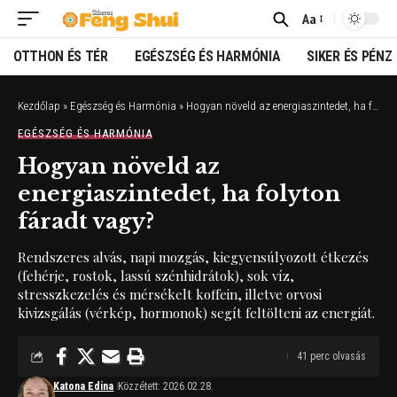
Aa
Font
Resizer
OTTHON ÉS TÉR
EGÉSZSÉG ÉS HARMÓNIA
SIKER ÉS PÉNZ
Kezdőlap
»
Egészség és Harmónia
»
Hogyan növeld az energiaszintedet, ha folyton fáradt vagy?
EGÉSZSÉG ÉS HARMÓNIA
Hogyan növeld az
energiaszintedet, ha folyton
fáradt vagy?
Rendszeres alvás, napi mozgás, kiegyensúlyozott étkezés
(fehérje, rostok, lassú szénhidrátok), sok víz,
stresszkezelés és mérsékelt koffein, illetve orvosi
kivizsgálás (vérkép, hormonok) segít feltölteni az energiát.
41 perc olvasás
Katona Edina
Közzétett: 2026.02.28.