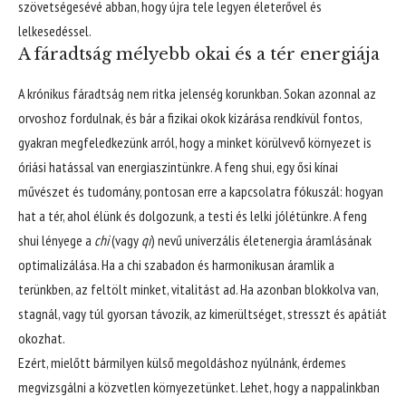
szövetségesévé abban, hogy újra tele legyen életerővel és
lelkesedéssel.
A fáradtság mélyebb okai és a tér energiája
A krónikus fáradtság nem ritka jelenség korunkban. Sokan azonnal az
orvoshoz fordulnak, és bár a fizikai okok kizárása rendkívül fontos,
gyakran megfeledkezünk arról, hogy a minket körülvevő környezet is
óriási hatással van energiaszintünkre. A feng shui, egy ősi kínai
művészet és tudomány, pontosan erre a kapcsolatra fókuszál: hogyan
hat a tér, ahol élünk és dolgozunk, a testi és lelki jólétünkre. A feng
shui lényege a
chi
(vagy
qi
) nevű univerzális életenergia áramlásának
optimalizálása. Ha a chi szabadon és harmonikusan áramlik a
terünkben, az feltölt minket, vitalitást ad. Ha azonban blokkolva van,
stagnál, vagy túl gyorsan távozik, az kimerültséget, stresszt és apátiát
okozhat.
Ezért, mielőtt bármilyen külső megoldáshoz nyúlnánk, érdemes
megvizsgálni a közvetlen környezetünket. Lehet, hogy a nappalinkban