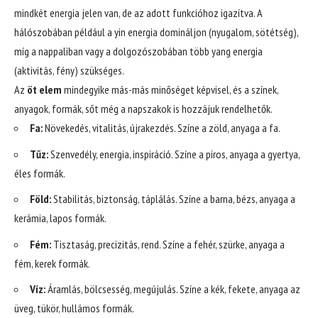
mindkét energia jelen van, de az adott funkcióhoz igazítva. A
hálószobában például a yin energia domináljon (nyugalom, sötétség),
míg a nappaliban vagy a dolgozószobában több yang energia
(aktivitás, fény) szükséges.
Az
öt elem
mindegyike más-más minőséget képvisel, és a színek,
anyagok, formák, sőt még a napszakok is hozzájuk rendelhetők.
Fa:
Növekedés, vitalitás, újrakezdés. Színe a zöld, anyaga a fa.
Tűz:
Szenvedély, energia, inspiráció. Színe a piros, anyaga a gyertya,
éles formák.
Föld:
Stabilitás, biztonság, táplálás. Színe a barna, bézs, anyaga a
kerámia, lapos formák.
Fém:
Tisztaság, precizitás, rend. Színe a fehér, szürke, anyaga a
fém, kerek formák.
Víz:
Áramlás, bölcsesség, megújulás. Színe a kék, fekete, anyaga az
üveg, tükör, hullámos formák.