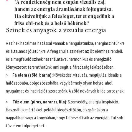
"A rendetlenség nem csupán vizuális zaj,
hanem az energia áramlásának fojtogatása.
Ha eltávolítjuk a felesleget, teret engedünk a
friss chi-nek és a belső békének."
Színek és anyagok: a vizuális energia
A színek hatalmas hatással vannak a hangulatunkra, energiaszintünkre
és általános jólétünkre. A feng shui a színeket az öt elemhez rendeli,
és a megfelelő színek használatával harmonikus és energizáló
környezetet teremthetünk, ami segít a fáradtság leküzdésében.
Fa elem (zöld, barna):
Növekedés, vitalitás, megújulás. Ideális a
hálószobába, dolgozószobába, vagy bármely olyan helyre, ahol
nyugalmat és inspirációt szeretnénk. A zöld növények is ide tartoznak.
Tűz elem (piros, narancs, lila):
Szenvedély, energia, inspiráció.
Használjuk mértékkel, például kiegészítőkön, díszpárnákon a
nappaliban vagy a konyhában, hogy felpezsdítsük az energiát. Túl sok
tűz elem túlpörgethet.