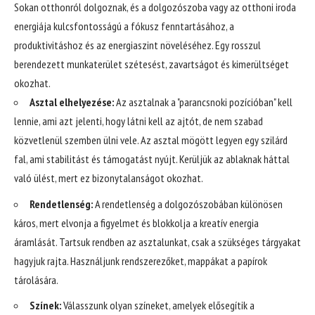
Sokan otthonról dolgoznak, és a dolgozószoba vagy az otthoni iroda
energiája kulcsfontosságú a fókusz fenntartásához, a
produktivitáshoz és az energiaszint növeléséhez. Egy rosszul
berendezett munkaterület szétesést, zavartságot és kimerültséget
okozhat.
Asztal elhelyezése:
Az asztalnak a "parancsnoki pozícióban" kell
lennie, ami azt jelenti, hogy látni kell az ajtót, de nem szabad
közvetlenül szemben ülni vele. Az asztal mögött legyen egy szilárd
fal, ami stabilitást és támogatást nyújt. Kerüljük az ablaknak háttal
való ülést, mert ez bizonytalanságot okozhat.
Rendetlenség:
A rendetlenség a dolgozószobában különösen
káros, mert elvonja a figyelmet és blokkolja a kreatív energia
áramlását. Tartsuk rendben az asztalunkat, csak a szükséges tárgyakat
hagyjuk rajta. Használjunk rendszerezőket, mappákat a papírok
tárolására.
Színek:
Válasszunk olyan színeket, amelyek elősegítik a