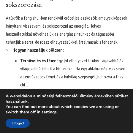
sokszorozása
A tükrök a feng shui-ban rendkívül erőteljes eszközök, amelyek képesek
irányítani, visszaverni és sokszorozni az energiát. Helyes
használatukkal növelhetjük az energiaszintünket és tágasabbá
tehetjük a teret, de rossz elhelyezésükkel ártalmasak is lehetnek.
Hogyan használjuk bölcsen:
Térnövelés és fény:
Egy jól elhelyezett tükör tágasabbá és
világosabbá teheti a kis tereket. Ha egy ablakra néz, visszaveri
a természetes fényt és a külvilág szépségét, behozva a friss
chi-t.
Bőség és jólét:
A konyhában, ha a tűzhelyre néz,
A weboldalon a minőségi felhasználói élmény érdekében sütiket
használunk.
megduplázhatja a lángok számát, ami a bőség növelését
You can find out more about which cookies we are using or
szimbolizálja. (De ne közvetlenül a tűzhely fölé!)
switch them off in
settings
.
By using this site, you agree to the
Privacy Policy
and
Accept
Energia irányítása:
Egy folyosó végén elhelyezett tükör
Terms of Use
.
Elfogad
megakadályozhatja, hogy az energia túl gyorsan elszaladjon.