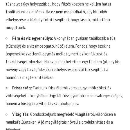
tűzhelyet úgy helyezzük el, hogy főzés közben ne kelljen hátat
fordítanunk az ajtónak. Ha ez nem megoldható, egy kis tükör
elhelyezése a tűzhely fölött segíthet, hogy lássuk, mi történik
mögöttünk.
Fém és víz egyensúlya:
A konyhában gyakran találkozik a tűz
(tűzhely) és a víz (mosogató, hűtő) elem. Fontos, hogy ezek ne
legyenek közvetlenül egymás mellett, mert ez konfliktust és
feszültséget okozhat. Ha ez elkerülhetetlen, egy fa elem (pl. egy kis
növény vagy fa vágódeszka) elhelyezése közöttük segíthet a
harmónia megteremtésében.
Frissesség:
Tartsunk friss élelmiszereket, gyümölcsöket és
zöldségeket a konyhában. Egy tál friss gyümölcs nemcsak egészséges,
hanem a bőség és a vitalitás szimbóluma is.
Világítás:
Gondoskodjunk megfelelő világításról, különösen a
munkafelületeken. A jó megvilágítás növeli a produktivitást és a
jókedvet.