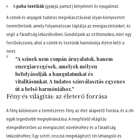
A
puha textíliák
(gyapjú, pamut) kényelmet és nyugalmat.
A színek és anyagok tudatos megválasztásával olyan környezetet
teremthetünk, amely folyamatosan táplálja az energiaszintünket, és
segít a fáradtság leküzdésében. Gondoljunk az otthonunkra, mint egy
festővászonra, ahol a színek és textúrák harmóniája életre kelti a
teret.
"A színek nem csupán árnyalatok, hanem
energiarezgések, amelyek mélyen
befolyásolják a hangulatunkat és
vitalitásunkat. A tudatos színválasztás egyenes
út a belső harmóniához."
Fény és világítás: az életerő forrása
A fény, különösen a természetes fény, az élet alapvető forrása, és a chi
egyik legerősebb megnyilvánulása. A megfelelő világítás
elengedhetetlen az energiaszint növeléséhez és a fáradtság
leküzdéséhez. Egy sötét, rosszul megvilágított tér lehangoló és