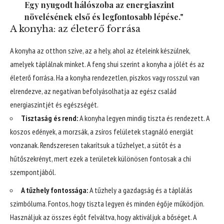
Egy nyugodt hálószoba az energiaszint
növelésének első és legfontosabb lépése."
A konyha: az életerő forrása
A konyha az otthon szíve, az a hely, ahol az ételeink készülnek,
amelyek táplálnak minket. A feng shui szerint a konyha a jólét és az
életerő forrása. Ha a konyha rendezetlen, piszkos vagy rosszul van
elrendezve, az negatívan befolyásolhatja az egész család
energiaszintjét és egészségét.
Tisztaság és rend:
A konyha legyen mindig tiszta és rendezett. A
koszos edények, a morzsák, a zsíros felületek stagnáló energiát
vonzanak. Rendszeresen takarítsuk a tűzhelyet, a sütőt és a
hűtőszekrényt, mert ezek a területek különösen fontosak a chi
szempontjából.
A tűzhely fontossága:
A tűzhely a gazdagság és a táplálás
szimbóluma. Fontos, hogy tiszta legyen és minden égője működjön.
Használjuk az összes égőt felváltva, hogy aktiváljuk a bőséget. A