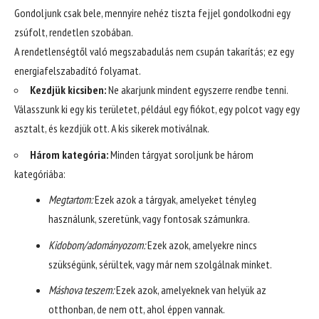
Gondoljunk csak bele, mennyire nehéz tiszta fejjel gondolkodni egy
zsúfolt, rendetlen szobában.
A rendetlenségtől való megszabadulás nem csupán takarítás; ez egy
energiafelszabadító folyamat.
Kezdjük kicsiben:
Ne akarjunk mindent egyszerre rendbe tenni.
Válasszunk ki egy kis területet, például egy fiókot, egy polcot vagy egy
asztalt, és kezdjük ott. A kis sikerek motiválnak.
Három kategória:
Minden tárgyat soroljunk be három
kategóriába:
Megtartom:
Ezek azok a tárgyak, amelyeket tényleg
használunk, szeretünk, vagy fontosak számunkra.
Kidobom/adományozom:
Ezek azok, amelyekre nincs
szükségünk, sérültek, vagy már nem szolgálnak minket.
Máshova teszem:
Ezek azok, amelyeknek van helyük az
otthonban, de nem ott, ahol éppen vannak.