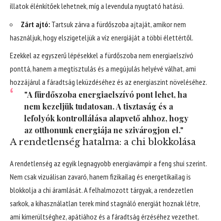
illatok élénkítőek lehetnek, míg a levendula nyugtató hatású.
Zárt ajtó:
Tartsuk zárva a fürdőszoba ajtaját, amikor nem
használjuk, hogy elszigeteljük a víz energiáját a többi élettértől.
Ezekkel az egyszerű lépésekkel a fürdőszoba nem energiaelszívó
ponttá, hanem a megtisztulás és a megújulás helyévé válhat, ami
hozzájárul a fáradtság leküzdéséhez és az energiaszint növeléséhez.
"A fürdőszoba energiaelszívó pont lehet, ha
nem kezeljük tudatosan. A tisztaság és a
lefolyók kontrollálása alapvető ahhoz, hogy
az otthonunk energiája ne szivárogjon el."
A rendetlenség hatalma: a chi blokkolása
A rendetlenség az egyik legnagyobb energiavámpír a feng shui szerint.
Nem csak vizuálisan zavaró, hanem fizikailag és energetikailag is
blokkolja a chi áramlását. A felhalmozott tárgyak, a rendezetlen
sarkok, a kihasználatlan terek mind stagnáló energiát hoznak létre,
ami kimerültséghez, apátiához és a fáradtság érzéséhez vezethet.