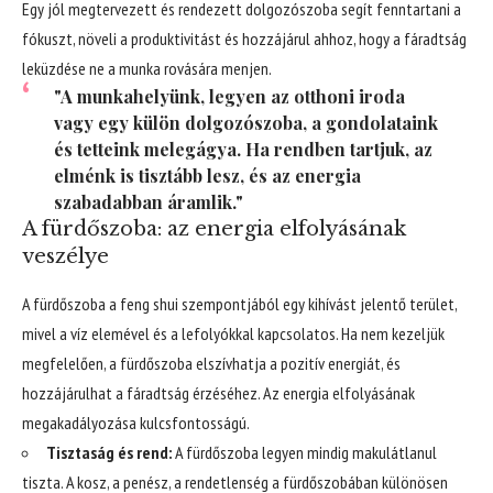
Egy jól megtervezett és rendezett dolgozószoba segít fenntartani a
fókuszt, növeli a produktivitást és hozzájárul ahhoz, hogy a fáradtság
leküzdése ne a munka rovására menjen.
"A munkahelyünk, legyen az otthoni iroda
vagy egy külön dolgozószoba, a gondolataink
és tetteink melegágya. Ha rendben tartjuk, az
elménk is tisztább lesz, és az energia
szabadabban áramlik."
A fürdőszoba: az energia elfolyásának
veszélye
A fürdőszoba a feng shui szempontjából egy kihívást jelentő terület,
mivel a víz elemével és a lefolyókkal kapcsolatos. Ha nem kezeljük
megfelelően, a fürdőszoba elszívhatja a pozitív energiát, és
hozzájárulhat a fáradtság érzéséhez. Az energia elfolyásának
megakadályozása kulcsfontosságú.
Tisztaság és rend:
A fürdőszoba legyen mindig makulátlanul
tiszta. A kosz, a penész, a rendetlenség a fürdőszobában különösen