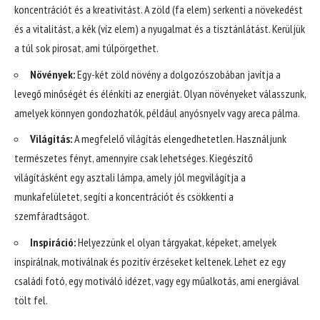
koncentrációt és a kreativitást. A zöld (fa elem) serkenti a növekedést
és a vitalitást, a kék (víz elem) a nyugalmat és a tisztánlátást. Kerüljük
a túl sok pirosat, ami túlpörgethet.
Növények:
Egy-két zöld növény a dolgozószobában javítja a
levegő minőségét és élénkíti az energiát. Olyan növényeket válasszunk,
amelyek könnyen gondozhatók, például anyósnyelv vagy areca pálma.
Világítás:
A megfelelő világítás elengedhetetlen. Használjunk
természetes fényt, amennyire csak lehetséges. Kiegészítő
világításként egy asztali lámpa, amely jól megvilágítja a
munkafelületet, segíti a koncentrációt és csökkenti a
szemfáradtságot.
Inspiráció:
Helyezzünk el olyan tárgyakat, képeket, amelyek
inspirálnak, motiválnak és pozitív érzéseket keltenek. Lehet ez egy
családi fotó, egy motiváló idézet, vagy egy műalkotás, ami energiával
tölt fel.