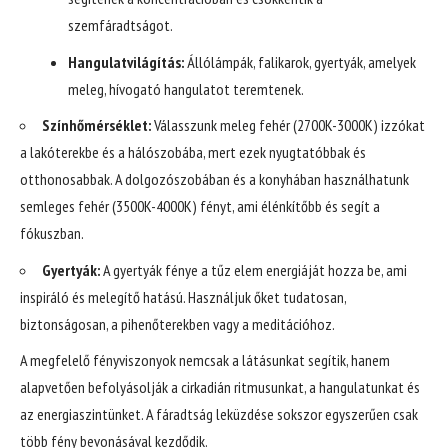
szemfáradtságot.
Hangulatvilágítás:
Állólámpák, falikarok, gyertyák, amelyek
meleg, hívogató hangulatot teremtenek.
Színhőmérséklet:
Válasszunk meleg fehér (2700K-3000K) izzókat
a lakóterekbe és a hálószobába, mert ezek nyugtatóbbak és
otthonosabbak. A dolgozószobában és a konyhában használhatunk
semleges fehér (3500K-4000K) fényt, ami élénkítőbb és segít a
fókuszban.
Gyertyák:
A gyertyák fénye a tűz elem energiáját hozza be, ami
inspiráló és melegítő hatású. Használjuk őket tudatosan,
biztonságosan, a pihenőterekben vagy a meditációhoz.
A megfelelő fényviszonyok nemcsak a látásunkat segítik, hanem
alapvetően befolyásolják a cirkadián ritmusunkat, a hangulatunkat és
az energiaszintünket. A fáradtság leküzdése sokszor egyszerűen csak
több fény bevonásával kezdődik.