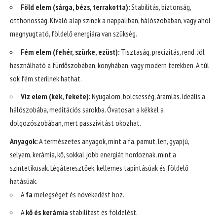
Föld elem (sárga, bézs, terrakotta):
Stabilitás, biztonság,
otthonosság. Kiváló alap színek a nappaliban, hálószobában, vagy ahol
megnyugtató, földelő energiára van szükség.
Fém elem (fehér, szürke, ezüst):
Tisztaság, precizitás, rend. Jól
használható a fürdőszobában, konyhában, vagy modern terekben. A túl
sok fém sterilnek hathat.
Víz elem (kék, fekete):
Nyugalom, bölcsesség, áramlás. Ideális a
hálószobába, meditációs sarokba. Óvatosan a kékkel a
dolgozószobában, mert passzivitást okozhat.
Anyagok:
A természetes anyagok, mint a fa, pamut, len, gyapjú,
selyem, kerámia, kő, sokkal jobb energiát hordoznak, mint a
szintetikusak. Légáteresztőek, kellemes tapintásúak és földelő
hatásúak.
A
fa
melegséget és növekedést hoz.
A
kő és kerámia
stabilitást és földelést.