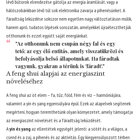
lévő bútorok elrendezése gátolja az energia áramlását, vagy a
hálószobánkban lévő túl sok elektronika zavarja a pihenésünket. A
fáradtság leküzdése sokszor nem egyetlen nagy változtatáson múlik,
hanem apró, tudatos lépések sorozatán, amelyekkel újraéleszthetjük
otthonunk és ezzel együtt saját energiánkat.
"Az otthonunk nem csupán négy fal és egy
tető; az egy élő entitás, amely visszatükrözi és
befolyásolja belső állapotunkat. Ha fáradtak
vagyunk, gyakran a térünk is 'fáradt'."
A feng shui alapjai az energiaszint
növeléséhez
A feng shui az öt elem – fa, tűz, föld, fém és víz – harmóniájára,
valamint a yin és yang egyensúlyára épül. Ezek az alapelvek segítenek
megérteni, hogyan teremthetünk olyan környezetet, amely támogatja
az energiaszint növelését és a fáradtság leküzdését.
A
yin és yang
az ellentétek egységét jelenti: a sötét és a világos, a
csend és a zaj, a pihenés és az aktivitás. Egy kiegyensúlyozott térben