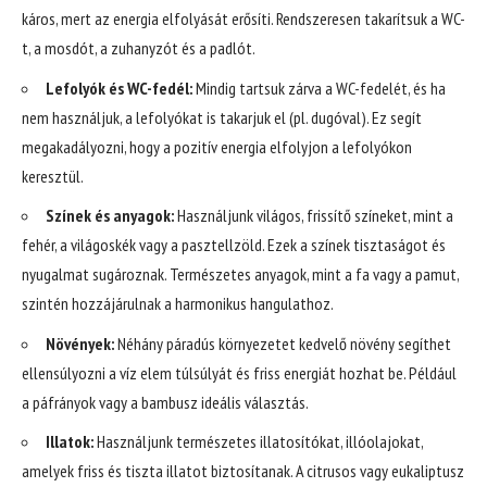
káros, mert az energia elfolyását erősíti. Rendszeresen takarítsuk a WC-
t, a mosdót, a zuhanyzót és a padlót.
Lefolyók és WC-fedél:
Mindig tartsuk zárva a WC-fedelét, és ha
nem használjuk, a lefolyókat is takarjuk el (pl. dugóval). Ez segít
megakadályozni, hogy a pozitív energia elfolyjon a lefolyókon
keresztül.
Színek és anyagok:
Használjunk világos, frissítő színeket, mint a
fehér, a világoskék vagy a pasztellzöld. Ezek a színek tisztaságot és
nyugalmat sugároznak. Természetes anyagok, mint a fa vagy a pamut,
szintén hozzájárulnak a harmonikus hangulathoz.
Növények:
Néhány páradús környezetet kedvelő növény segíthet
ellensúlyozni a víz elem túlsúlyát és friss energiát hozhat be. Például
a páfrányok vagy a bambusz ideális választás.
Illatok:
Használjunk természetes illatosítókat, illóolajokat,
amelyek friss és tiszta illatot biztosítanak. A citrusos vagy eukaliptusz