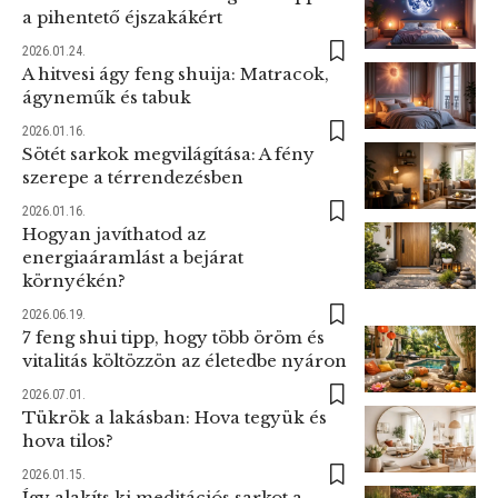
a pihentető éjszakákért
2026.01.24.
A hitvesi ágy feng shuija: Matracok,
ágyneműk és tabuk
2026.01.16.
Sötét sarkok megvilágítása: A fény
szerepe a térrendezésben
2026.01.16.
Hogyan javíthatod az
energiaáramlást a bejárat
környékén?
2026.06.19.
7 feng shui tipp, hogy több öröm és
vitalitás költözzön az életedbe nyáron
2026.07.01.
Tükrök a lakásban: Hova tegyük és
hova tilos?
2026.01.15.
Így alakíts ki meditációs sarkot a