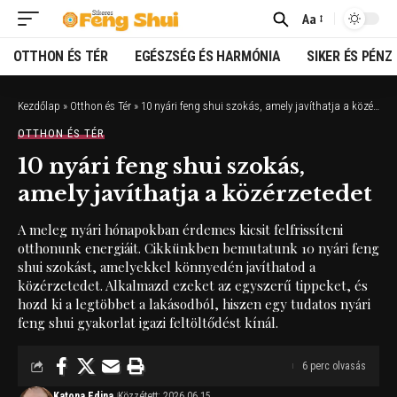
Aa
Font
Resizer
OTTHON ÉS TÉR
EGÉSZSÉG ÉS HARMÓNIA
SIKER ÉS PÉNZ
Kezdőlap
»
Otthon és Tér
»
10 nyári feng shui szokás, amely javíthatja a közérzetedet
OTTHON ÉS TÉR
10 nyári feng shui szokás,
amely javíthatja a közérzetedet
A meleg nyári hónapokban érdemes kicsit felfrissíteni
otthonunk energiáit. Cikkünkben bemutatunk 10 nyári feng
shui szokást, amelyekkel könnyedén javíthatod a
közérzetedet. Alkalmazd ezeket az egyszerű tippeket, és
hozd ki a legtöbbet a lakásodból, hiszen egy tudatos nyári
feng shui gyakorlat igazi feltöltődést kínál.
6 perc olvasás
Katona Edina
Közzétett: 2026.06.15.