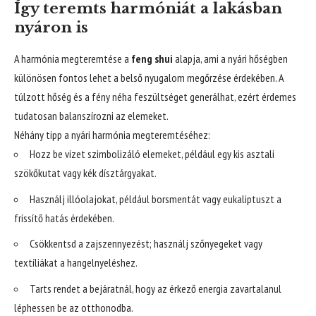
Így teremts harmóniát a lakásban
nyáron is
A harmónia megteremtése a
feng shui
alapja, ami a nyári hőségben
különösen fontos lehet a belső nyugalom megőrzése érdekében. A
túlzott hőség és a fény néha feszültséget generálhat, ezért érdemes
tudatosan balanszírozni az elemeket.
Néhány tipp a nyári harmónia megteremtéséhez:
Hozz be vizet szimbolizáló elemeket, például egy kis asztali
szökőkutat vagy kék dísztárgyakat.
Használj illóolajokat, például borsmentát vagy eukaliptuszt a
frissítő hatás érdekében.
Csökkentsd a zajszennyezést; használj szőnyegeket vagy
textíliákat a hangelnyeléshez.
Tarts rendet a bejáratnál, hogy az érkező energia zavartalanul
léphessen be az otthonodba.