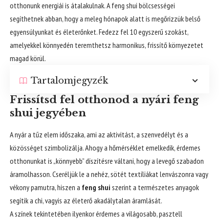
otthonunk energiái is átalakulnak. A feng shui bölcsességei
segíthetnek abban, hogy a meleg hónapok alatt is megőrizzük belső
egyensúlyunkat és életerőnket. Fedezz fel 10 egyszerű szokást,
amelyekkel könnyedén teremthetsz harmonikus, frissítő környezetet
magad körül.
Tartalomjegyzék
Frissítsd fel otthonod a nyári feng
shui jegyében
A nyár a tűz elem időszaka, ami az aktivitást, a szenvedélyt és a
közösséget szimbolizálja. Ahogy a hőmérséklet emelkedik, érdemes
otthonunkat is „könnyebb” díszítésre váltani, hogy a levegő szabadon
áramolhasson. Cseréljük le a nehéz, sötét textíliákat lenvászonra vagy
vékony pamutra, hiszen a
feng shui
szerint a természetes anyagok
segítik a chi, vagyis az életerő akadálytalan áramlását.
A színek tekintetében ilyenkor érdemes a világosabb, pasztell