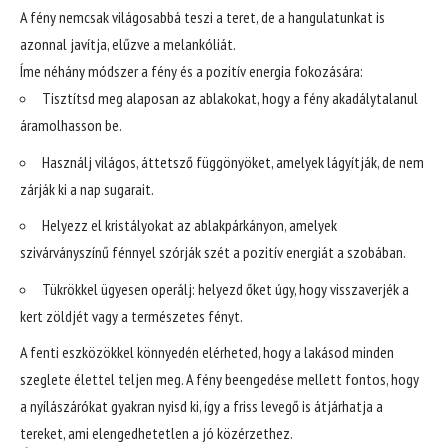
A fény nemcsak világosabbá teszi a teret, de a hangulatunkat is
azonnal javítja, elűzve a melankóliát.
Íme néhány módszer a fény és a pozitív energia fokozására:
Tisztítsd meg alaposan az ablakokat, hogy a fény akadálytalanul
áramolhasson be.
Használj világos, áttetsző függönyöket, amelyek lágyítják, de nem
zárják ki a nap sugarait.
Helyezz el kristályokat az ablakpárkányon, amelyek
szivárványszínű fénnyel szórják szét a pozitív energiát a szobában.
Tükrökkel ügyesen operálj: helyezd őket úgy, hogy visszaverjék a
kert zöldjét vagy a természetes fényt.
A fenti eszközökkel könnyedén elérheted, hogy a lakásod minden
szeglete élettel teljen meg. A fény beengedése mellett fontos, hogy
a nyílászárókat gyakran nyisd ki, így a friss levegő is átjárhatja a
tereket, ami elengedhetetlen a jó közérzethez.