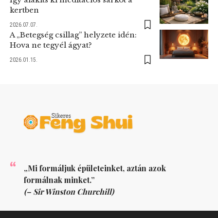
kertben
2026.07.07.
A „Betegség csillag” helyzete idén:
Hova ne tegyél ágyat?
2026.01.15.
„Mi formáljuk épületeinket, aztán azok
formálnak minket.”
(– Sir Winston Churchill)
KÖVESS MINKET