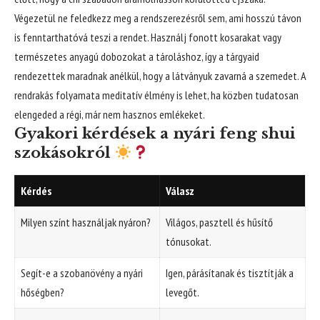
Végezetül ne feledkezz meg a rendszerezésről sem, ami hosszú távon
is fenntarthatóvá teszi a rendet. Használj fonott kosarakat vagy
természetes anyagú dobozokat a tároláshoz, így a tárgyaid
rendezettek maradnak anélkül, hogy a látványuk zavarná a szemedet. A
rendrakás folyamata meditatív élmény is lehet, ha közben tudatosan
elengeded a régi, már nem hasznos emlékeket.
Gyakori kérdések a nyári feng shui
szokásokról
Kérdés
Válasz
Milyen színt használjak nyáron?
Világos, pasztell és hűsítő
tónusokat.
Segít-e a szobanövény a nyári
Igen, párásítanak és tisztítják a
hőségben?
levegőt.