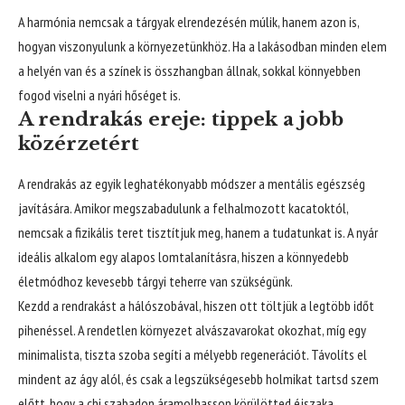
A harmónia nemcsak a tárgyak elrendezésén múlik, hanem azon is,
hogyan viszonyulunk a környezetünkhöz. Ha a lakásodban minden elem
a helyén van és a színek is összhangban állnak, sokkal könnyebben
fogod viselni a nyári hőséget is.
A rendrakás ereje: tippek a jobb
közérzetért
A rendrakás az egyik leghatékonyabb módszer a mentális egészség
javítására. Amikor megszabadulunk a felhalmozott kacatoktól,
nemcsak a fizikális teret tisztítjuk meg, hanem a tudatunkat is. A nyár
ideális alkalom egy alapos lomtalanításra, hiszen a könnyedebb
életmódhoz kevesebb tárgyi teherre van szükségünk.
Kezdd a rendrakást a hálószobával, hiszen ott töltjük a legtöbb időt
pihenéssel. A rendetlen környezet alvászavarokat okozhat, míg egy
minimalista, tiszta szoba segíti a mélyebb regenerációt. Távolíts el
mindent az ágy alól, és csak a legszükségesebb holmikat tartsd szem
előtt, hogy a chi szabadon áramolhasson körülötted éjszaka.