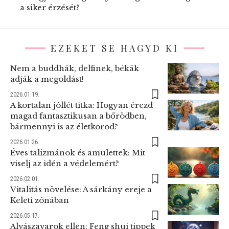
a siker érzését?
EZEKET SE HAGYD KI
Nem a buddhák, delfinek, békák
adják a megoldást!
2026.01.19.
A kortalan jóllét titka: Hogyan érezd
magad fantasztikusan a bőrödben,
bármennyi is az életkorod?
2026.01.26.
Éves talizmánok és amulettek: Mit
viselj az idén a védelemért?
2026.02.01.
Vitalitás növelése: A sárkány ereje a
Keleti zónában
2026.05.17.
Alvászavarok ellen: Feng shui tippek