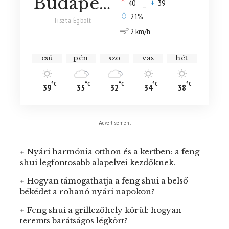
Budapest
°
°
40
_
39
21%
Tiszta Égbolt
2 km/h
csü
pén
szo
vas
hét
°C
°C
°C
°C
°C
39
35
32
34
38
- Advertisement -
Nyári harmónia otthon és a kertben: a feng
shui legfontosabb alapelvei kezdőknek.
Hogyan támogathatja a feng shui a belső
békédet a rohanó nyári napokon?
Feng shui a grillezőhely körül: hogyan
teremts barátságos légkört?