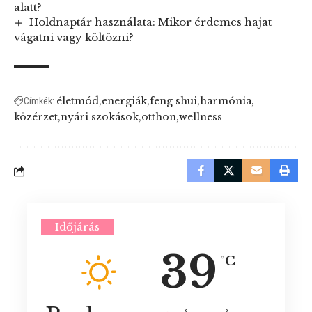
alatt?
Holdnaptár használata: Mikor érdemes hajat
vágatni vagy költözni?
életmód
energiák
feng shui
harmónia
Címkék:
közérzet
nyári szokások
otthon
wellness
Időjárás
39
°C