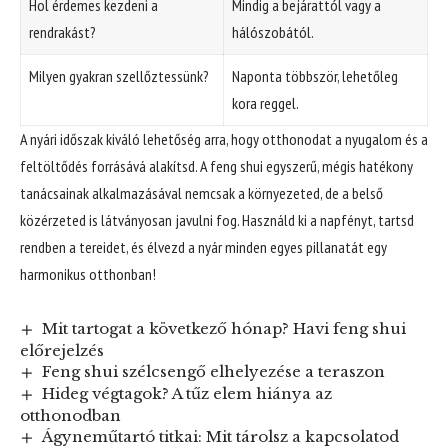
Hol érdemes kezdeni a
Mindig a bejárattól vagy a
rendrakást?
hálószobától.
Milyen gyakran szellőztessünk?
Naponta többször, lehetőleg
kora reggel.
A nyári időszak kiváló lehetőség arra, hogy otthonodat a nyugalom és a
feltöltődés forrásává alakítsd. A feng shui egyszerű, mégis hatékony
tanácsainak alkalmazásával nemcsak a környezeted, de a belső
közérzeted is látványosan javulni fog. Használd ki a napfényt, tartsd
rendben a tereidet, és élvezd a nyár minden egyes pillanatát egy
harmonikus otthonban!
Mit tartogat a következő hónap? Havi feng shui
előrejelzés
Feng shui szélcsengő elhelyezése a teraszon
Hideg végtagok? A tűz elem hiánya az
otthonodban
Ágyneműtartó titkai: Mit tárolsz a kapcsolatod