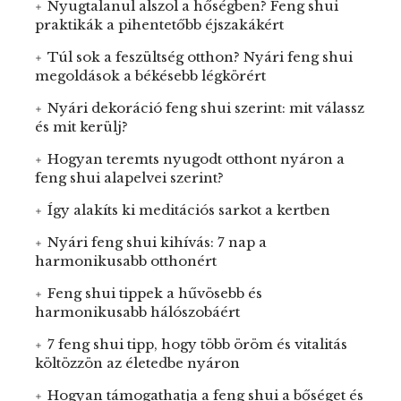
Nyugtalanul alszol a hőségben? Feng shui
praktikák a pihentetőbb éjszakákért
Túl sok a feszültség otthon? Nyári feng shui
megoldások a békésebb légkörért
Nyári dekoráció feng shui szerint: mit válassz
és mit kerülj?
Hogyan teremts nyugodt otthont nyáron a
feng shui alapelvei szerint?
Így alakíts ki meditációs sarkot a kertben
Nyári feng shui kihívás: 7 nap a
harmonikusabb otthonért
Feng shui tippek a hűvösebb és
harmonikusabb hálószobáért
7 feng shui tipp, hogy több öröm és vitalitás
költözzön az életedbe nyáron
Hogyan támogathatja a feng shui a bőséget és