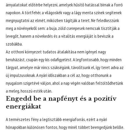
árnyalatokat előtérbe helyezni, amelyek hűsítő hatással bírnak a forró
napokon. A törtfehér, a világoskék vagy a lágy menta színek segítenek
megnyugtatni az elmét, miközben tágítják a teret. Ne feledkezzünk
meg a növényekről sem: a buja, zöld cserepesek nemcsak tisztítják a
levegőt, hanem a növekedés és a vitalitás energiáját is beviszik a
szobákba.
Az otthoni környezet tudatos átalakítása nem igényel nagy
beruházást, csupán egy kis odafigyelést. A legfontosabb, hogy minden
tárgyat, amelyre már nincs szükségünk, távolítsunk el, így teret adva az
új impulzusoknak. A nyári időszakban a cél az, hogy otthonunk a
nyugalom szigetévé váljon, ahol a nap végén valóban feltöltődhetünk
a meleg, hosszú esték után.
Engedd be a napfényt és a pozitív
energiákat
A természetes fény a legtisztább energiaforrás, ezért a nyári
hónapokban különösen fontos, hogy minél többet beengedjünk belőle.