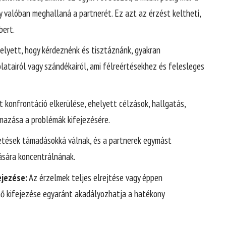
 valóban meghallaná a partnerét. Ez azt az érzést keltheti,
bert.
elyett, hogy kérdeznénk és tisztáznánk, gyakran
atairól vagy szándékairól, ami félreértésekhez és felesleges
t konfrontáció elkerülése, ehelyett célzások, hallgatás,
mazása a problémák kifejezésére.
etések támadásokká válnak, és a partnerek egymást
ására koncentrálnának.
ejezése:
Az érzelmek teljes elrejtése vagy éppen
nő kifejezése egyaránt akadályozhatja a hatékony