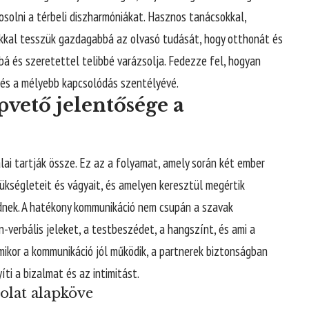
osolni a térbeli diszharmóniákat. Hasznos tanácsokkal,
okkal tesszük gazdagabbá az olvasó tudását, hogy otthonát és
á és szeretettel telibbé varázsolja. Fedezze fel, hogyan
ó és a mélyebb kapcsolódás szentélyévé.
vető jelentősége a
ai tartják össze. Ez az a folyamat, amely során két ember
ükségleteit és vágyait, és amelyen keresztül megértik
dnek. A hatékony kommunikáció nem csupán a szavak
-verbális jeleket, a testbeszédet, a hangszínt, és ami a
ikor a kommunikáció jól működik, a partnerek biztonságban
ti a bizalmat és az intimitást.
olat alapköve