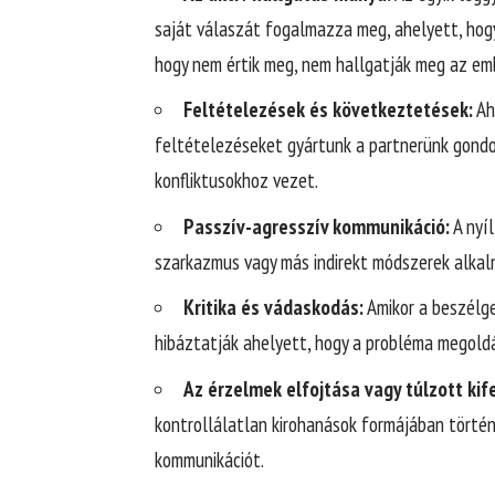
saját válaszát fogalmazza meg, ahelyett, hogy
hogy nem értik meg, nem hallgatják meg az em
Feltételezések és következtetések:
Ah
feltételezéseket gyártunk a partnerünk gondol
konfliktusokhoz vezet.
Passzív-agresszív kommunikáció:
A nyíl
szarkazmus vagy más indirekt módszerek alkal
Kritika és vádaskodás:
Amikor a beszélg
hibáztatják ahelyett, hogy a probléma megold
Az érzelmek elfojtása vagy túlzott kif
kontrollálatlan kirohanások formájában törté
kommunikációt.