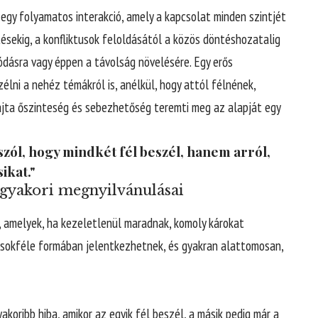
gy folyamatos interakció, amely a kapcsolat minden szintjét
tésekig, a konfliktusok feloldásától a közös döntéshozatalig
dásra vagy éppen a távolság növelésére. Egy erős
lni a nehéz témákról is, anélkül, hogy attól félnének,
fajta őszinteség és sebezhetőség teremti meg az alapját egy
szól, hogy mindkét fél beszél, hanem arról,
ikat."
yakori megnyilvánulásai
, amelyek, ha kezeletlenül maradnak, komoly károkat
sokféle formában jelentkezhetnek, és gyakran alattomosan,
akoribb hiba, amikor az egyik fél beszél, a másik pedig már a