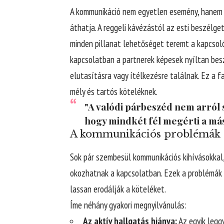
A kommunikáció nem egyetlen esemény, hanem e
áthatja. A reggeli kávézástól az esti beszélge
minden pillanat lehetőséget teremt a kapcsoló
kapcsolatban a partnerek képesek nyíltan beszé
elutasításra vagy ítélkezésre találnak. Ez a 
mély és tartós köteléknek.
"A valódi párbeszéd nem arról 
hogy mindkét fél megérti a más
A kommunikációs problémák g
Sok pár szembesül kommunikációs kihívásokkal
okozhatnak a kapcsolatban. Ezek a problémák 
lassan erodálják a köteléket.
Íme néhány gyakori megnyilvánulás:
Az aktív hallgatás hiánya:
Az egyik leggy