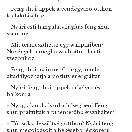
Feng shui tippek a vendégváró otthon
kialakításához
Nyári esti hangulatvilágítás feng shui
szemmel
Mit termeszthetsz egy walipiniben?
Növények a meghosszabbított kerti
szezonhoz
Feng shui nyáron: 10 tárgy, amely
akadályozhatja a pozitív energiákat
Nyári feng shui tippek erkélyre és
balkonra
Nyugtalanul alszol a hőségben? Feng
shui praktikák a pihentetőbb éjszakákért
Túl sok a feszültség otthon? Nyári feng
shui megoldások a békésebb légkörért