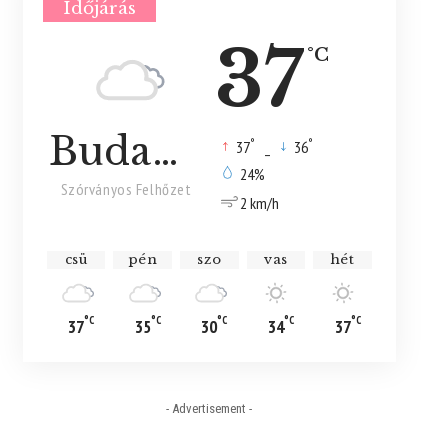
Időjárás
37
°C
Budapest
°
°
37
_
36
24%
Szórványos Felhőzet
2 km/h
csü
pén
szo
vas
hét
°C
°C
°C
°C
°C
37
35
30
34
37
- Advertisement -