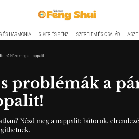
G ÉS HARMÓNIA
SIKER ÉS PÉNZ
SZERELEM ÉS CSALÁD
ASZT
ban? Nézd meg a nappalit!
 problémák a pár
palit!
an? Nézd meg a nappalit: bútorok, elrendezés 
egíthetnek.