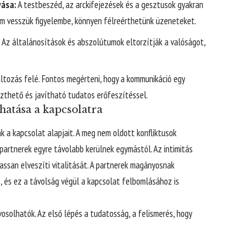
yása:
A testbeszéd, az arckifejezések és a gesztusok gyakran
m vesszük figyelembe, könnyen félreérthetünk üzeneteket.
Az általánosítások és abszolútumok eltorzítják a valóságot,
ltozás felé. Fontos megérteni, hogy a kommunikáció egy
szthető és javítható tudatos erőfeszítéssel.
atása a kapcsolatra
 a kapcsolat alapjait. A meg nem oldott konfliktusok
partnerek egyre távolabb kerülnek egymástól. Az intimitás
assan elveszíti vitalitását. A partnerek magányosnak
, és ez a távolság végül a kapcsolat felbomlásához is
vosolhatók. Az első lépés a tudatosság, a felismerés, hogy