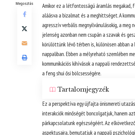
Megosztás
Amikor ez a létfontosságú áramlás megakad, fél
aláásva a bizalmat és a meghittséget. A komm
agresszív verbális megnyilvánulásokig, a meg 
jelenség azonban nem csupán a szavak és gesz
körülöttünk lévő térben is, különösen abban a 
nappaliban. Ebben a mélyreható szemlében meg
kommunikációs kihívások a nappali rendezetts
a feng shui ősi bölcsességére.
Tartalomjegyzék
Ez a perspektíva egy újfajta önismereti utazás
interakciók minőségét boncolgatjuk, hanem azt
párkapcsolatunk egészségéért. Az elkövetkező
aspektusaira, bemutatjuk a nappali pszichológi