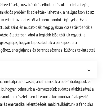
reértések, frusztráció és elhidegülés ütheti fel a fejét,
unikációs problémák sokrétűek lehetnek, a hallgatáson át az
nem értett üzenetektől a ki nem mondott igényekig. Ez a
tusok szintjén mutatkozik meg; gyakran visszatükröződik a
közös élettérben, ahol a legtöbb időt töltjük együtt: a
vizsgáljuk, hogyan kapcsolódnak a párkapcsolati
égéhez, energiájához és berendezéséhez, különös tekintettel
ra invitálja az olvasót, ahol nemcsak a belső dialógusok és
 is, hogyan tehetünk a környezetünk tudatos alakításával a
 sorokban részletesen kitérünk a kommunikáció alapvető
ai és energetikai jelentőségét, majd rávilágítunk a feng shui