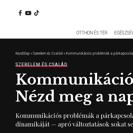
OTTHON ÉS TÉR
EGÉSZSÉ
Kezdőlap
»
Szerelem és Család
»
Kommunikációs problémák a párkapcsolat
SZERELEM ÉS CSALÁD
Kommunikációs
Nézd meg a nap
Kommunikációs problémák a párkapcsolatb
dinamikáját — apró változtatások sokat s