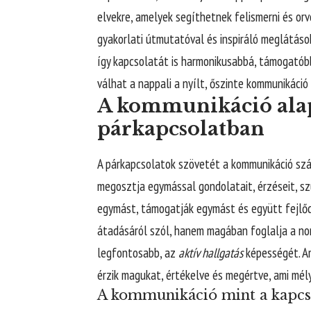
elvekre, amelyek segíthetnek felismerni és orv
gyakorlati útmutatóval és inspiráló meglátás
így kapcsolatát is harmonikusabbá, támogatóbb
válhat a nappali a nyílt, őszinte kommunikáci
A kommunikáció alap
párkapcsolatban
A párkapcsolatok szövetét a kommunikáció szál
megosztja egymással gondolatait, érzéseit, sz
egymást, támogatják egymást és együtt fejlő
átadásáról szól, hanem magában foglalja a non
legfontosabb, az
aktív hallgatás
képességét. Am
érzik magukat, értékelve és megértve, ami mélyí
A kommunikáció mint a kapcs