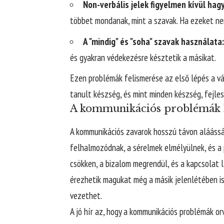
Non-verbális jelek figyelmen kívül hag
többet mondanak, mint a szavak. Ha ezeket ne
A "mindig" és "soha" szavak használata:
és gyakran védekezésre késztetik a másikat.
Ezen problémák felismerése az első lépés a vá
tanult készség, és mint minden készség, fejle
A kommunikációs problémák h
A kommunikációs zavarok hosszú távon aláássák
felhalmozódnak, a sérelmek elmélyülnek, és a 
csökken, a bizalom megrendül, és a kapcsolat l
érezhetik magukat még a másik jelenlétében is
vezethet.
A jó hír az, hogy a kommunikációs problémák or