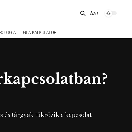
Aa
Font
Resizer
ROLÓGIA
GUA KALKULÁTOR
kapcsolatban?
és tárgyak tükrözik a kapcsolat