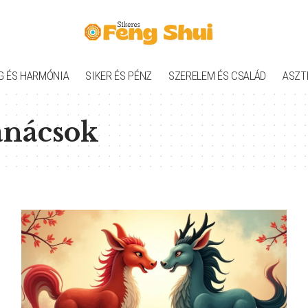
G ÉS HARMÓNIA
SIKER ÉS PÉNZ
SZERELEM ÉS CSALÁD
ASZT
tanácsok