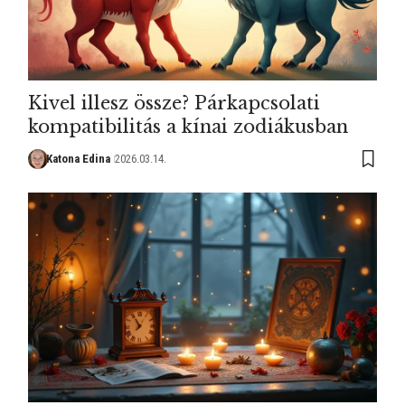
Kivel illesz össze? Párkapcsolati
kompatibilitás a kínai zodiákusban
Katona Edina
2026.03.14.