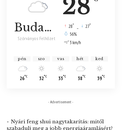
28
Budapest
°
°
28
_
27
56%
Szórványos Felhőzet
3 km/h
pén
szo
vas
hét
ked
°C
°C
°C
°C
°C
26
32
33
38
39
- Advertisement -
Nyári feng shui nagytakarítás: mitől
szabadulj meg a jobb energiaáramlásért?