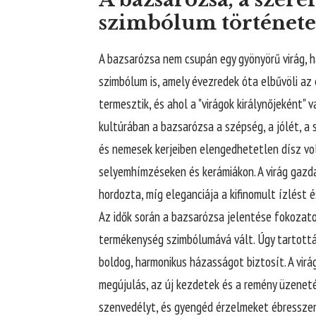
szimbólum története
A bazsarózsa nem csupán egy gyönyörű virág, h
szimbólum is, amely évezredek óta elbűvöli az
termesztik, és ahol a "virágok királynőjeként" v
kultúrában a bazsarózsa a szépség, a jólét, a
és nemesek kerjeiben elengedhetetlen dísz vo
selyemhímzéseken és kerámiákon. A virág gazda
hordozta, míg eleganciája a kifinomult ízlést 
Az idők során a bazsarózsa jelentése fokozato
termékenység szimbólumává vált. Úgy tartották,
boldog, harmonikus házasságot biztosít. A virá
megújulás, az új kezdetek és a remény üzeneté
szenvedélyt, és gyengéd érzelmeket ébressze