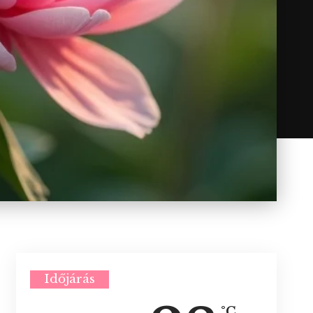
Időjárás
°C