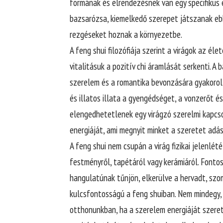
formának és elrendezésnek van egy specifikus e
bazsarózsa, kiemelkedő szerepet játszanak ebb
rezgéseket hoznak a környezetbe.
A feng shui filozófiája szerint a virágok az él
vitalitásuk a pozitív chi áramlását serkenti. 
szerelem és a romantika bevonzására gyakorolt 
és illatos illata a gyengédséget, a vonzerőt é
elengedhetetlenek egy virágzó szerelmi kapcsol
energiáját, ami megnyit minket a szeretet adá
A feng shui nem csupán a virág fizikai jelenlét
festményről, tapétáról vagy kerámiáról. Fontos
hangulatúnak tűnjön, elkerülve a hervadt, szo
kulcsfontosságú a feng shuiban. Nem mindegy,
otthonunkban, ha a szerelem energiáját szeretn