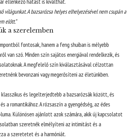
ár ellenkező hatást is kiválthat.
ső világunkat. A bazsarózsa helyes elhelyezésével nem csupán a
m előtt.”
sük a szerelemben
empontból fontosak, hanem a feng shuiban is mélyebb
ről van szó. Minden szín sajátos energiával rendelkezik, és
solatoknak. A megfelelő szín kiválasztásával célzottan
zeretnénk bevonzani vagy megerősíteni az életünkben.
 klasszikus és legelterjedtebb a bazsarózsák között, és
és a romantikához. A rózsaszín a gyengédség, az édes
óluma. Különösen ajánlott azok számára, akik új kapcsolatot
olatban szeretnék elmélyíteni az intimitást és a
zza a szeretetet és a harmóniát.