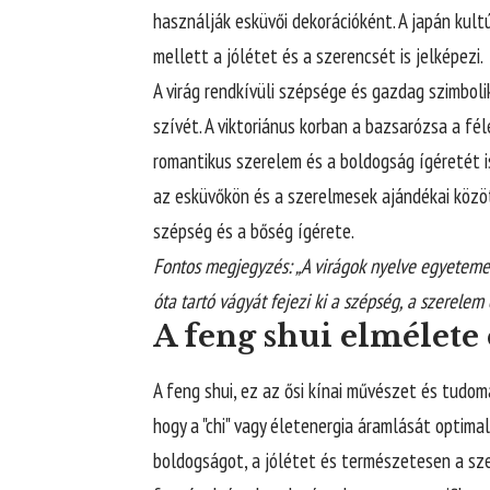
használják esküvői dekorációként. A japán kult
mellett a jólétet és a szerencsét is jelképezi.
A virág rendkívüli szépsége és gazdag szimbol
szívét. A viktoriánus korban a bazsarózsa a fé
romantikus szerelem és a boldogság ígéretét i
az esküvőkön és a szerelmesek ajándékai között
szépség és a bőség ígérete.
Fontos megjegyzés: „A virágok nyelve egyetemes
óta tartó vágyát fejezi ki a szépség, a szerelem 
A feng shui elmélete 
A feng shui, ez az ősi kínai művészet és tudom
hogy a "chi" vagy életenergia áramlását optimal
boldogságot, a jólétet és természetesen a szer