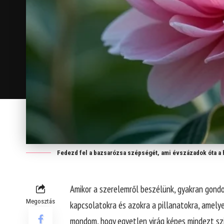
Fedezd fel a bazsarózsa szépségét, ami évszázadok óta a 
Amikor a szerelemről beszélünk, gyakran gond
Megosztás
kapcsolatokra és azokra a pillanatokra, amely
mondom, hogy egyetlen virág képes mindezt szi