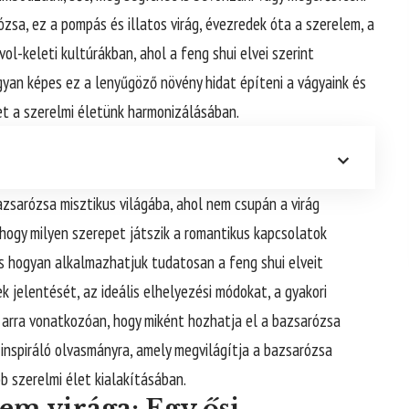
zsa, ez a pompás és illatos virág, évezredek óta a szerelem, a
ol-keleti kultúrákban, ahol a feng shui elvei szerint
gyan képes ez a lenyűgöző növény hidat építeni a vágyaink és
et a szerelmi életünk harmonizálásában.
azsarózsa misztikus világába, ahol nem csupán a virág
, hogy milyen szerepet játszik a romantikus kapcsolatok
 hogyan alkalmazhatjuk tudatosan a feng shui elveit
 jelentését, az ideális elhelyezési módokat, a gyakori
 arra vonatkozóan, hogy miként hozhatja el a bazsarózsa
 inspiráló olvasmányra, amely megvilágítja a bazsarózsa
bb szerelmi élet kialakításában.
lem virága: Egy ősi