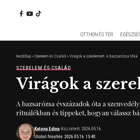
OTTHON ÉS TÉR
EGÉSZSÉ
Kezdőlap
»
Szerelem és Család
»
Virágok a szerelemért: A bazsarózsa titka
SZERELEM ÉS CSALÁD
Virágok a szere
A bazsarózsa évszázadok óta a szenvedély
rituálékban és tippeket, hogyan válassz bá
Katona Edina
Közzétett: 2026.05.16.
Utolsó frissítés: 2026.05.16. 15:40