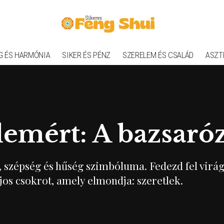
G ÉS HARMÓNIA
SIKER ÉS PÉNZ
SZERELEM ÉS CSALÁD
ASZT
lemért: A bazsaróz
, szépség és hűség szimbóluma. Fedezd fel virág
jos csokrot, amely elmondja: szeretlek.