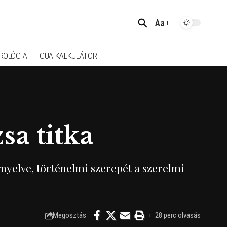
Aa
Font
Resizer
ROLÓGIA
GUA KALKULÁTOR
sa titka
nyelve, történelmi szerepét a szerelmi
Megosztás
28 perc olvasás