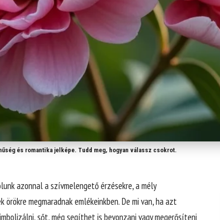
hűség és romantika jelképe. Tudd meg, hogyan válassz csokrot.
olunk azonnal a szívmelengető érzésekre, a mély
ek örökre megmaradnak emlékeinkben. De mi van, ha azt
mbolizálni, sőt, még segíthet is bevonzani vagy megerősíteni