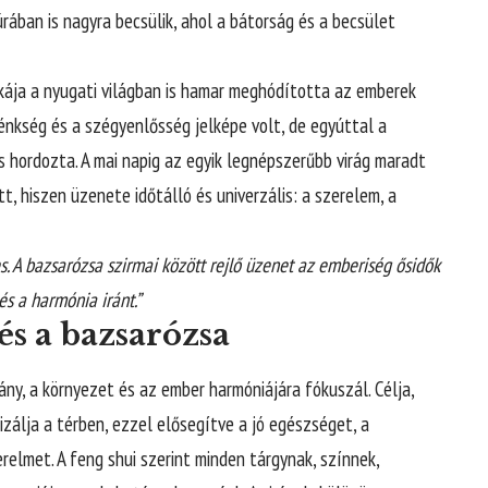
úrában is nagyra becsülik, ahol a bátorság és a becsület
ikája a nyugati világban is hamar meghódította az emberek
lénkség és a szégyenlősség jelképe volt, de egyúttal a
s hordozta. A mai napig az egyik legnépszerűbb virág maradt
, hiszen üzenete időtálló és univerzális: a szerelem, a
. A bazsarózsa szirmai között rejlő üzenet az emberiség ősidők
és a harmónia iránt.”
és a bazsarózsa
ány, a környezet és az ember harmóniájára fókuszál. Célja,
izálja a térben, ezzel elősegítve a jó egészséget, a
elmet. A feng shui szerint minden tárgynak, színnek,