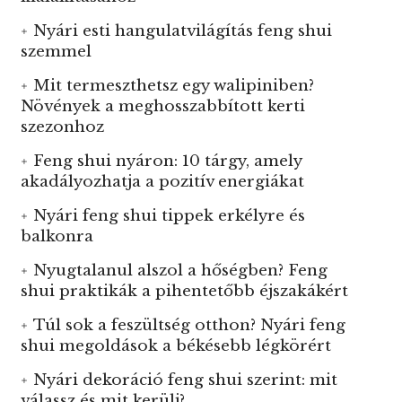
Nyári esti hangulatvilágítás feng shui
szemmel
Mit termeszthetsz egy walipiniben?
Növények a meghosszabbított kerti
szezonhoz
Feng shui nyáron: 10 tárgy, amely
akadályozhatja a pozitív energiákat
Nyári feng shui tippek erkélyre és
balkonra
Nyugtalanul alszol a hőségben? Feng
shui praktikák a pihentetőbb éjszakákért
Túl sok a feszültség otthon? Nyári feng
shui megoldások a békésebb légkörért
Nyári dekoráció feng shui szerint: mit
válassz és mit kerülj?