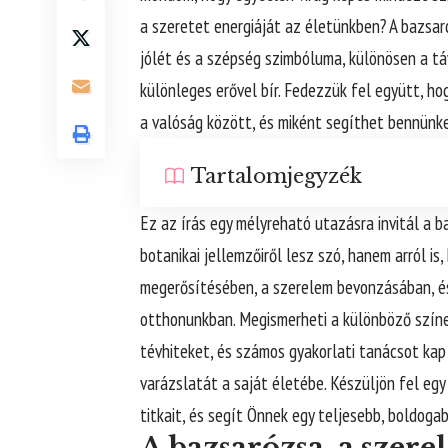
a szeretet energiáját az életünkben? A bazsaró
jólét és a szépség szimbóluma, különösen a táv
különleges erővel bír. Fedezzük fel együtt, ho
a valóság között, és miként segíthet bennünk
Tartalomjegyzék
Ez az írás egy mélyreható utazásra invitál a b
botanikai jellemzőiről lesz szó, hanem arról is
megerősítésében, a szerelem bevonzásában, és
otthonunkban. Megismerheti a különböző színek
tévhiteket, és számos gyakorlati tanácsot kap
varázslatát a saját életébe. Készüljön fel egy
titkait, és segít Önnek egy teljesebb, boldoga
A bazsarózsa, a szere