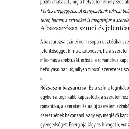
pozitív hatását, míg a helytelen elhelyezés ak
Fontos megjegyzés: „A környezetünk tükrözi bel
teret, hanem a szívünket is megnyitjuk a szerele
A bazsarózsa színei és jelenté
A bazsarózsa színei nem csupán esztétikai sz
jelentőséggel bírnak, különösen, ha a szerelem
más-más aspektusát erősíti a romantikus kapc
befolyásolhatjuk, milyen típusú szeretetet s
Rózsaszín bazsarózsa:
Ez a szín a leginkább
egyben a leginkább kapcsolódik a szerelemhez 
romantika, a szeretet és az új szerelem szimb
szeretnének bevonzani, vagy egy meglévő kapcs
gyengédséget. Energiája lágy és hívogató, von