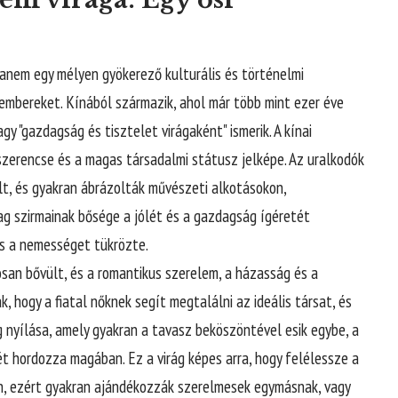
anem egy mélyen gyökerező kulturális és történelmi
 embereket. Kínából származik, ahol már több mint ezer éve
agy "gazdagság és tisztelet virágaként" ismerik. A kínai
 szerencse és a magas társadalmi státusz jelképe. Az uralkodók
lt, és gyakran ábrázolták művészeti alkotásokon,
g szirmainak bősége a jólét és a gazdagság ígéretét
és a nemességet tükrözte.
san bővült, és a romantikus szerelem, a házasság és a
 hogy a fiatal nőknek segít megtalálni az ideális társat, és
g nyílása, amely gyakran a tavasz beköszöntével esik egybe, a
t hordozza magában. Ez a virág képes arra, hogy felélessze a
n, ezért gyakran ajándékozzák szerelmesek egymásnak, vagy