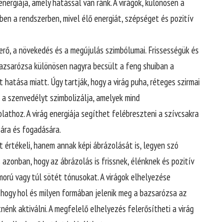
nergiája, amely hatással van ránk. A virágok, különösen a
en a rendszerben, mivel élő energiát, szépséget és pozitív
eterő, a növekedés és a megújulás szimbólumai. Frissességük és
A bazsarózsa különösen nagyra becsült a feng shuiban a
hatása miatt. Úgy tartják, hogy a virág puha, réteges szirmai
s a szenvedélyt szimbolizálja, amelyek mind
athoz. A virág energiája segíthet felébreszteni a szívcsakra
sára és fogadására.
ét értékeli, hanem annak képi ábrázolását is, legyen szó
 azonban, hogy az ábrázolás is frissnek, élénknek és pozitív
morú vagy túl sötét tónusokat. A virágok elhelyezése
 hogy hol és milyen formában jelenik meg a bazsarózsa az
énk aktiválni. A megfelelő elhelyezés felerősítheti a virág