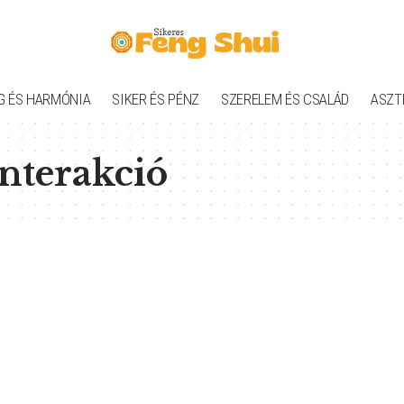
G ÉS HARMÓNIA
SIKER ÉS PÉNZ
SZERELEM ÉS CSALÁD
ASZT
interakció