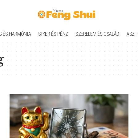
G ÉS HARMÓNIA
SIKER ÉS PÉNZ
SZERELEM ÉS CSALÁD
ASZT
g