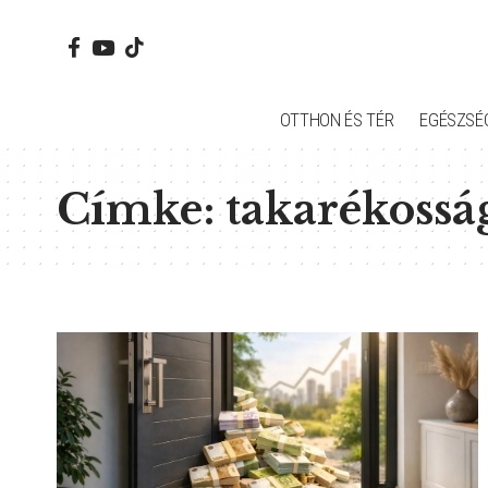
OTTHON ÉS TÉR
EGÉSZSÉ
Címke:
takarékossá