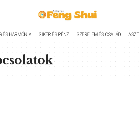
G ÉS HARMÓNIA
SIKER ÉS PÉNZ
SZERELEM ÉS CSALÁD
ASZT
pcsolatok