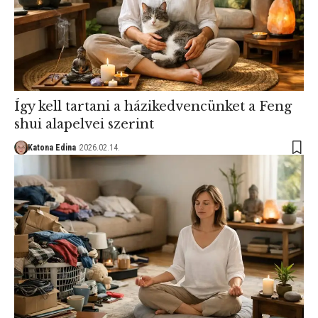
Így kell tartani a házikedvencünket a Feng
shui alapelvei szerint
Katona Edina
2026.02.14.