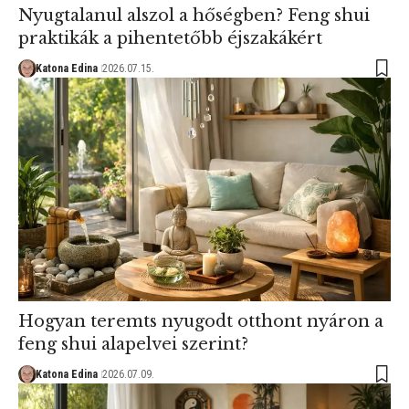
Nyugtalanul alszol a hőségben? Feng shui
praktikák a pihentetőbb éjszakákért
Katona Edina
2026.07.15.
Hogyan teremts nyugodt otthont nyáron a
feng shui alapelvei szerint?
Katona Edina
2026.07.09.