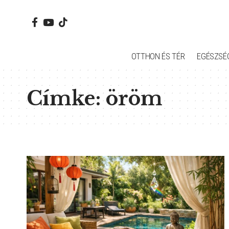
OTTHON ÉS TÉR
EGÉSZSÉ
Címke:
öröm