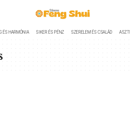
G ÉS HARMÓNIA
SIKER ÉS PÉNZ
SZERELEM ÉS CSALÁD
ASZT
s