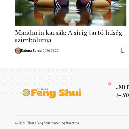
Mandarin kacsák: A sírig tartó hűség
szimbóluma
Katona Edina
2026.03.27.
„Mi 
(– Si
© 2026 Sikeres Feng Shui. Minden jog fenntartva.