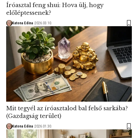
Íróasztal feng shui: Hova ülj, hogy
előléptessenek?
Katona Edina
2026.03.10.
Mit tegyél az íróasztalod bal felső sarkába?
(Gazdagság terület)
Katona Edina
2026.01.30.