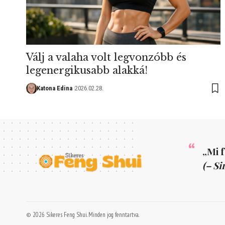
Válj a valaha volt legvonzóbb és
legenergikusabb alakká!
Katona Edina
2026.02.28.
„Mi 
(– Si
© 2026 Sikeres Feng Shui. Minden jog fenntartva.