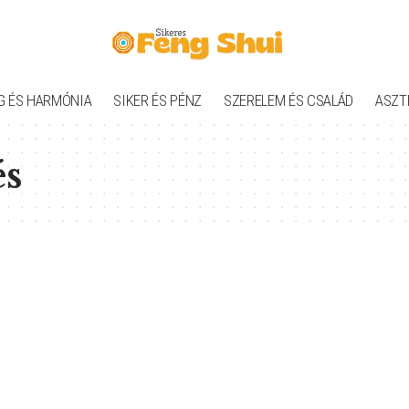
G ÉS HARMÓNIA
SIKER ÉS PÉNZ
SZERELEM ÉS CSALÁD
ASZT
és