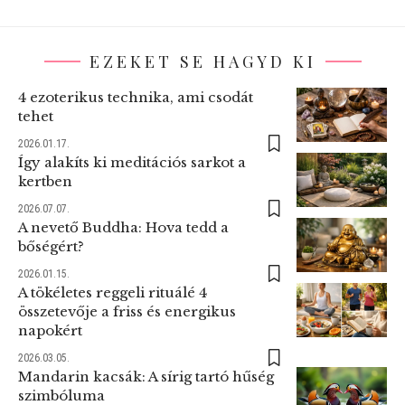
EZEKET SE HAGYD KI
4 ezoterikus technika, ami csodát
tehet
2026.01.17.
Így alakíts ki meditációs sarkot a
kertben
2026.07.07.
A nevető Buddha: Hova tedd a
bőségért?
2026.01.15.
A tökéletes reggeli rituálé 4
összetevője a friss és energikus
napokért
2026.03.05.
Mandarin kacsák: A sírig tartó hűség
szimbóluma