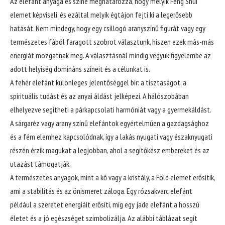
Az elefánt anyaga és színe meghatározza, hogy melyik Feng Shui
elemet képviseli, és ezáltal melyik égtájon fejti ki a legerősebb
hatását. Nem mindegy, hogy egy csillogó aranyszínű figurát vagy egy
természetes fából faragott szobrot választunk, hiszen ezek más-más
energiát mozgatnak meg. A választásnál mindig vegyük figyelembe az
adott helyiség domináns színeit és a célunkat is.
A fehér elefánt különleges jelentőséggel bír: a tisztaságot, a
spirituális tudást és az anyai áldást jelképezi. A hálószobában
elhelyezve segítheti a párkapcsolati harmóniát vagy a gyermekáldást.
A sárgaréz vagy arany színű elefántok egyértelműen a gazdagsághoz
és a fém elemhez kapcsolódnak, így a lakás nyugati vagy északnyugati
részén érzik magukat a legjobban, ahol a segítőkész embereket és az
utazást támogatják.
A természetes anyagok, mint a kő vagy a kristály, a Föld elemet erősítik,
ami a stabilitás és az önismeret záloga. Egy rózsakvarc elefánt
például a szeretet energiáit erősíti, míg egy jade elefánt a hosszú
életet és a jó egészséget szimbolizálja. Az alábbi táblázat segít