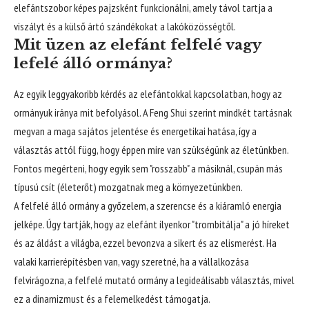
elefántszobor képes pajzsként funkcionálni, amely távol tartja a
viszályt és a külső ártó szándékokat a lakóközösségtől.
Mit üzen az elefánt felfelé vagy
lefelé álló ormánya?
Az egyik leggyakoribb kérdés az elefántokkal kapcsolatban, hogy az
ormányuk iránya mit befolyásol. A Feng Shui szerint mindkét tartásnak
megvan a maga sajátos jelentése és energetikai hatása, így a
választás attól függ, hogy éppen mire van szükségünk az életünkben.
Fontos megérteni, hogy egyik sem "rosszabb" a másiknál, csupán más
típusú csít (életerőt) mozgatnak meg a környezetünkben.
A felfelé álló ormány a győzelem, a szerencse és a kiáramló energia
jelképe. Úgy tartják, hogy az elefánt ilyenkor "trombitálja" a jó híreket
és az áldást a világba, ezzel bevonzva a sikert és az elismerést. Ha
valaki karrierépítésben van, vagy szeretné, ha a vállalkozása
felvirágozna, a felfelé mutató ormány a legideálisabb választás, mivel
ez a dinamizmust és a felemelkedést támogatja.