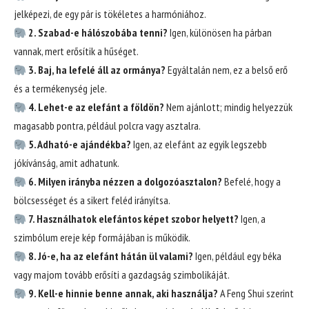
jelképezi, de egy pár is tökéletes a harmóniához.
2. Szabad-e hálószobába tenni?
Igen, különösen ha párban
vannak, mert erősítik a hűséget.
3. Baj, ha lefelé áll az ormánya?
Egyáltalán nem, ez a belső erő
és a termékenység jele.
4. Lehet-e az elefánt a földön?
Nem ajánlott; mindig helyezzük
magasabb pontra, például polcra vagy asztalra.
5. Adható-e ajándékba?
Igen, az elefánt az egyik legszebb
jókívánság, amit adhatunk.
6. Milyen irányba nézzen a dolgozóasztalon?
Befelé, hogy a
bölcsességet és a sikert feléd irányítsa.
7. Használhatok elefántos képet szobor helyett?
Igen, a
szimbólum ereje kép formájában is működik.
8. Jó-e, ha az elefánt hátán ül valami?
Igen, például egy béka
vagy majom tovább erősíti a gazdagság szimbolikáját.
9. Kell-e hinnie benne annak, aki használja?
A Feng Shui szerint