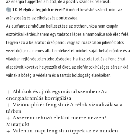
az energia független a hittől, de a pozitív szándék felerősíti.
10. Melyik a legjobb méret?
A méret kevésbé számít, mint az
arányosság és az elhelyezés pontossága.
Az elefánt szimbólum beillesztése az otthonunkba nem csupán
esztétikai kérdés, hanem egy tudatos lépés a harmonikusabb élet felé.
Legyen szó a bejáratot őrző párról vagy az íróasztalon pihenő bölcs
vezetőről, ez a nemes állat emlékeztet minket saját belső erőnkre és a
világban rejlő végtelen lehetőségekre. Ha tisztelettel és a Feng Shui
alapelveit követve helyezzük el őket, az elefántok hűséges társainkká
válnak a bőség, a védelem és a tartós boldogság elérésében.
Ablakok és ajtók egymással szemben: Az
energiaáramlás korrigálása
Víziónapló és feng shui: A célok vizualizálása a
térben
A szerencsehozó elefánt merre nézzen?
Mutatjuk!
Valentin-napi feng shui tippek az év minden