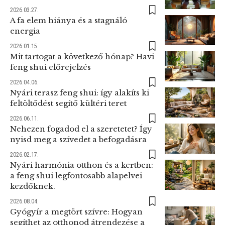
2026.03.27.
A fa elem hiánya és a stagnáló
energia
2026.01.15.
Mit tartogat a következő hónap? Havi
feng shui előrejelzés
2026.04.06.
Nyári terasz feng shui: így alakíts ki
feltöltődést segítő kültéri teret
2026.06.11.
Nehezen fogadod el a szeretetet? Így
nyisd meg a szívedet a befogadásra
2026.02.17.
Nyári harmónia otthon és a kertben:
a feng shui legfontosabb alapelvei
kezdőknek.
2026.08.04.
Gyógyír a megtört szívre: Hogyan
segíthet az otthonod átrendezése a