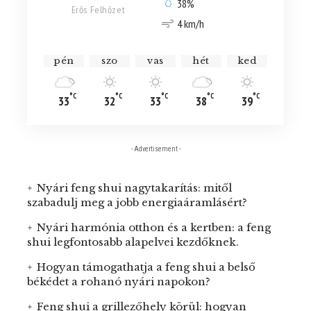
38%
Erős Felhőzet
4 km/h
pén
szo
vas
hét
ked
°C
°C
°C
°C
°C
33
32
33
38
39
- Advertisement -
Nyári feng shui nagytakarítás: mitől
szabadulj meg a jobb energiaáramlásért?
Nyári harmónia otthon és a kertben: a feng
shui legfontosabb alapelvei kezdőknek.
Hogyan támogathatja a feng shui a belső
békédet a rohanó nyári napokon?
Feng shui a grillezőhely körül: hogyan