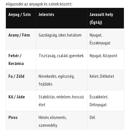
eligazodni az anyagok és színek között:
Anyag / Szín
Jelentés
Javasolt hely
(Égtáj)
Arany / Fém
Gazdagság, siker, hatalom
Nyugat,
Északnyugat
Fehér /
Tisztaság, család, gyerekek
Nyugat, Központ
Kerámia
Fa / Zöld
Növekedés, egészség,
Kelet, Délkelet
fejlődés
Kő / Jáde
Stabilitás, védelem, hosszú
Északkelet,
élet
Délnyugat
Piros
Hírnév, elismerés,
Dél
szenvedély