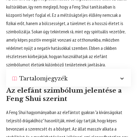
kultúrákban, így nem meglepő, hogy a Feng Shui tanításaiban is
központi helyet foglal el. Ez a méltóságteljes élőlény nemcsak a
fizikai erőt, hanem a bölcsességet, a türelmet és a hosszú életet is
szimbolizálja. Sokan úgy tekintenek rá, mint egy spirituális vezetőre,
amely képes pozitív energiát vonzani az otthonunkba, miközben
védelmet nyújt a negatív hatásokkal szemben. Ebben a cikkben
részletesen körbejárjuk, hogyan használhatjuk az elefánt
szimbólumot életünk különböző területeinek javítására.
Tartalomjegyzék
Az elefánt szimbólum jelentése a
Feng Shui szerint
A Feng Shui hagyományaiban az elefántot gyakran "a kívánságokat
teljesítő drágakőhöz" hasonlítják, mivel úgy tartják, hogy képes
bevonzani a szerencsét és a bőséget. Az állat masszív alkata a
stabilitást és a megbízhatóságot jelképezi, ami elengedhetetlen egy