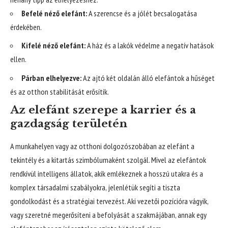
Befelé néző elefánt:
A szerencse és a jólét becsalogatása
érdekében.
Kifelé néző elefánt:
A ház és a lakók védelme a negatív hatások
ellen.
Párban elhelyezve:
Az ajtó két oldalán álló elefántok a hűséget
és az otthon stabilitását erősítik.
Az elefánt szerepe a karrier és a
gazdagság területén
A munkahelyen vagy az otthoni dolgozószobában az elefánt a
tekintély és a kitartás szimbólumaként szolgál. Mivel az elefántok
rendkívül intelligens állatok, akik emlékeznek a hosszú utakra és a
komplex társadalmi szabályokra, jelenlétük segíti a tiszta
gondolkodást és a stratégiai tervezést. Aki vezetői pozícióra vágyik,
vagy szeretné megerősíteni a befolyását a szakmájában, annak egy