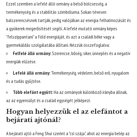
Ezzel szemben a lefelé álló ormány a belső bölcsesség, a
termékenység és a stabilitás szimbóluma. Sokan tévesen
balszerencsésnek tartják, pedig valójában az energia felhalmozását és
a gyökerek megerősítését segíti. A lefelé mutató ormány képes
"felszippantani" a föld energiáját, és azt a családi béke vagy a
gyermekáldás szolgálatába állítani. Nézzük összefoglalva:
Felfelé álló ormány:
Szerencse, bőség, siker, ünneplés és a negatív
energiák elűzése.
Lefelé álló ormány:
Termékenység, védelem, belső erő, nyugalom
és a tudás gyűjtése.
Több elefánt együtt:
Ha az ormányok különböző irányba állnak,
az az egyensúlyt és a család egységét jelképezi.
Hogyan helyezzük el az elefántot a
bejárati ajtónál?
A bejárati ajtó a Feng Shui szerint a "csí szája", ahol az energia belép az