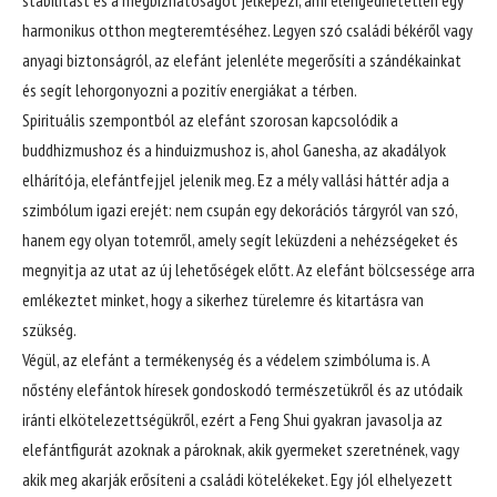
harmonikus otthon megteremtéséhez. Legyen szó családi békéről vagy
anyagi biztonságról, az elefánt jelenléte megerősíti a szándékainkat
és segít lehorgonyozni a pozitív energiákat a térben.
Spirituális szempontból az elefánt szorosan kapcsolódik a
buddhizmushoz és a hinduizmushoz is, ahol Ganesha, az akadályok
elhárítója, elefántfejjel jelenik meg. Ez a mély vallási háttér adja a
szimbólum igazi erejét: nem csupán egy dekorációs tárgyról van szó,
hanem egy olyan totemről, amely segít leküzdeni a nehézségeket és
megnyitja az utat az új lehetőségek előtt. Az elefánt bölcsessége arra
emlékeztet minket, hogy a sikerhez türelemre és kitartásra van
szükség.
Végül, az elefánt a termékenység és a védelem szimbóluma is. A
nőstény elefántok híresek gondoskodó természetükről és az utódaik
iránti elkötelezettségükről, ezért a Feng Shui gyakran javasolja az
elefántfigurát azoknak a pároknak, akik gyermeket szeretnének, vagy
akik meg akarják erősíteni a családi kötelékeket. Egy jól elhelyezett