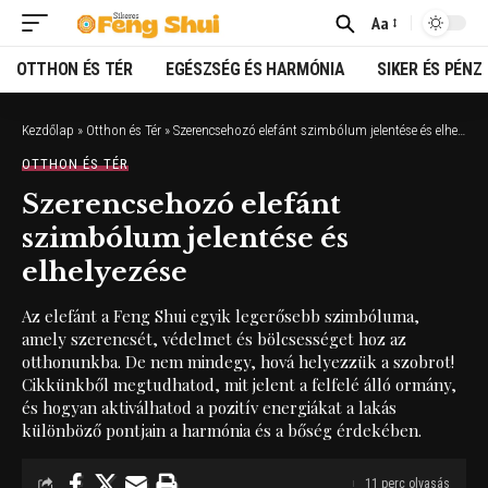
Aa
Font
Resizer
OTTHON ÉS TÉR
EGÉSZSÉG ÉS HARMÓNIA
SIKER ÉS PÉNZ
Kezdőlap
»
Otthon és Tér
»
Szerencsehozó elefánt szimbólum jelentése és elhelyezése
OTTHON ÉS TÉR
Szerencsehozó elefánt
szimbólum jelentése és
elhelyezése
Az elefánt a Feng Shui egyik legerősebb szimbóluma,
amely szerencsét, védelmet és bölcsességet hoz az
otthonunkba. De nem mindegy, hová helyezzük a szobrot!
Cikkünkből megtudhatod, mit jelent a felfelé álló ormány,
és hogyan aktiválhatod a pozitív energiákat a lakás
különböző pontjain a harmónia és a bőség érdekében.
11 perc olvasás