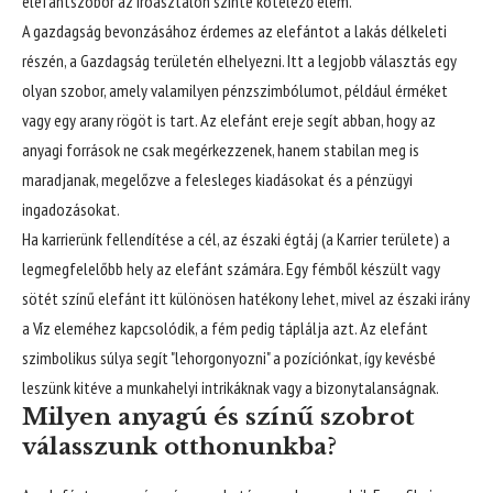
elefántszobor az íróasztalon szinte kötelező elem.
A gazdagság bevonzásához érdemes az elefántot a lakás délkeleti
részén, a Gazdagság területén elhelyezni. Itt a legjobb választás egy
olyan szobor, amely valamilyen pénzszimbólumot, például érméket
vagy egy arany rögöt is tart. Az elefánt ereje segít abban, hogy az
anyagi források ne csak megérkezzenek, hanem stabilan meg is
maradjanak, megelőzve a felesleges kiadásokat és a pénzügyi
ingadozásokat.
Ha karrierünk fellendítése a cél, az északi égtáj (a Karrier területe) a
legmegfelelőbb hely az elefánt számára. Egy fémből készült vagy
sötét színű elefánt itt különösen hatékony lehet, mivel az északi irány
a Víz eleméhez kapcsolódik, a fém pedig táplálja azt. Az elefánt
szimbolikus súlya segít "lehorgonyozni" a pozíciónkat, így kevésbé
leszünk kitéve a munkahelyi intrikáknak vagy a bizonytalanságnak.
Milyen anyagú és színű szobrot
válasszunk otthonunkba?