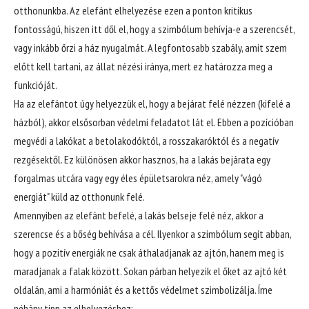
otthonunkba. Az elefánt elhelyezése ezen a ponton kritikus
fontosságú, hiszen itt dől el, hogy a szimbólum behívja-e a szerencsét,
vagy inkább őrzi a ház nyugalmát. A legfontosabb szabály, amit szem
előtt kell tartani, az állat nézési iránya, mert ez határozza meg a
funkcióját.
Ha az elefántot úgy helyezzük el, hogy a bejárat felé nézzen (kifelé a
házból), akkor elsősorban védelmi feladatot lát el. Ebben a pozícióban
megvédi a lakókat a betolakodóktól, a rosszakaróktól és a negatív
rezgésektől. Ez különösen akkor hasznos, ha a lakás bejárata egy
forgalmas utcára vagy egy éles épületsarokra néz, amely "vágó
energiát" küld az otthonunk felé.
Amennyiben az elefánt befelé, a lakás belseje felé néz, akkor a
szerencse és a bőség behívása a cél. Ilyenkor a szimbólum segít abban,
hogy a pozitív energiák ne csak áthaladjanak az ajtón, hanem meg is
maradjanak a falak között. Sokan párban helyezik el őket az ajtó két
oldalán, ami a harmóniát és a kettős védelmet szimbolizálja. Íme
néhány tipp az elhelyezéshez: