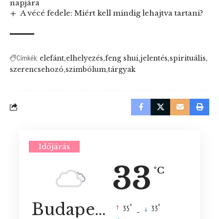
napjára
A vécé fedele: Miért kell mindig lehajtva tartani?
elefánt
elhelyezés
feng shui
jelentés
spirituális
Címkék:
szerencsehozó
szimbólum
tárgyak
Időjárás
33
°C
Budapest
°
°
35
_
33