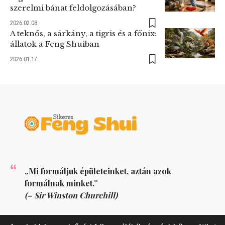
szerelmi bánat feldolgozásában?
2026.02.08.
A teknős, a sárkány, a tigris és a főnix:
állatok a Feng Shuiban
2026.01.17.
„Mi formáljuk épületeinket, aztán azok
formálnak minket.”
(– Sir Winston Churchill)
KÖVESS MINKET