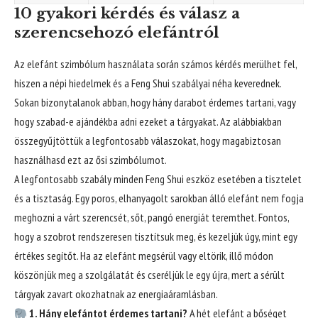
10 gyakori kérdés és válasz a
szerencsehozó elefántról
Az elefánt szimbólum használata során számos kérdés merülhet fel,
hiszen a népi hiedelmek és a Feng Shui szabályai néha keverednek.
Sokan bizonytalanok abban, hogy hány darabot érdemes tartani, vagy
hogy szabad-e ajándékba adni ezeket a tárgyakat. Az alábbiakban
összegyűjtöttük a legfontosabb válaszokat, hogy magabiztosan
használhasd ezt az ősi szimbólumot.
A legfontosabb szabály minden Feng Shui eszköz esetében a tisztelet
és a tisztaság. Egy poros, elhanyagolt sarokban álló elefánt nem fogja
meghozni a várt szerencsét, sőt, pangó energiát teremthet. Fontos,
hogy a szobrot rendszeresen tisztítsuk meg, és kezeljük úgy, mint egy
értékes segítőt. Ha az elefánt megsérül vagy eltörik, illő módon
köszönjük meg a szolgálatát és cseréljük le egy újra, mert a sérült
tárgyak zavart okozhatnak az energiaáramlásban.
1. Hány elefántot érdemes tartani?
A hét elefánt a bőséget