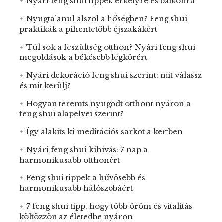
Nyári feng shui tippek erkélyre és balkonra
Nyugtalanul alszol a hőségben? Feng shui
praktikák a pihentetőbb éjszakákért
Túl sok a feszültség otthon? Nyári feng shui
megoldások a békésebb légkörért
Nyári dekoráció feng shui szerint: mit válassz
és mit kerülj?
Hogyan teremts nyugodt otthont nyáron a
feng shui alapelvei szerint?
Így alakíts ki meditációs sarkot a kertben
Nyári feng shui kihívás: 7 nap a
harmonikusabb otthonért
Feng shui tippek a hűvösebb és
harmonikusabb hálószobáért
7 feng shui tipp, hogy több öröm és vitalitás
költözzön az életedbe nyáron