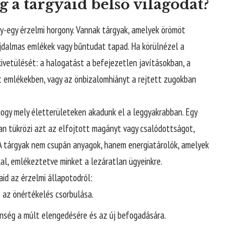
a tárgyaid belső világodat?
y-egy érzelmi horgony. Vannak tárgyak, amelyek örömöt
jdalmas emlékek vagy bűntudat tapad. Ha körülnézel a
kivetülését: a halogatást a befejezetlen javításokban, a
t emlékekben, vagy az önbizalomhiányt a rejtett zugokban
ogy mely életterületeken akadunk el a leggyakrabban. Egy
an tükrözi azt az elfojtott magányt vagy csalódottságot,
A tárgyak nem csupán anyagok, hanem energiatárolók, amelyek
l, emlékeztetve minket a lezáratlan ügyeinkre.
id az érzelmi állapotodról:
az önértékelés csorbulása.
ség a múlt elengedésére és az új befogadására.