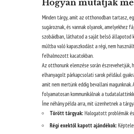
Hogyan mutatják meg 
Minden tárgy, amit az otthonodban tartasz, eg
sugároznak, és vannak olyanok, amelyekhez fá
szobáidban, láthatod a saját belső állapotod 
múltba való kapaszkodást a régi, nem használ
felhalmozott kacatokban.
Az otthonunk elemzése során észrevehetjük, h
elhanyagolt párkapcsolati sarok például gyakr
amit nem mertünk eddig bevallani magunknak. 
folyamatosan kommunikálnak a tudatalattinkka
Íme néhány példa arra, mit üzenhetnek a tárgya
Törött tárgyak:
Halogatott problémák és 
Régi exektől kapott ajándékok:
Képtelen