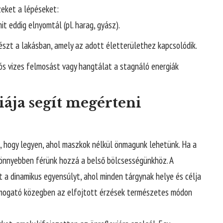
eket a lépéseket:
it eddig elnyomtál (pl. harag, gyász).
részt a lakásban, amely az adott életterülethez kapcsolódik.
ós vizes felmosást vagy hangtálat a stagnáló energiák
ája segít megérteni
, hogy legyen, ahol maszkok nélkül önmagunk lehetünk. Ha a
könnyebben férünk hozzá a belső bölcsességünkhöz. A
t a dinamikus egyensúlyt, ahol minden tárgynak helye és célja
támogató közegben az elfojtott érzések természetes módon