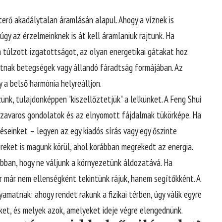
leterő akadálytalan áramlásán alapul. Ahogy a víznek is
úgy az érzelmeinknek is át kell áramlaniuk rajtunk. Ha
 túlzott izgatottságot, az olyan energetikai gátakat hoz
lhatnak betegségek vagy állandó fáradtság formájában. Az
 a belső harmónia helyreálljon.
ünk, tulajdonképpen "kiszellőztetjük" a lelkünket. A Feng Shui
a zavaros gondolatok és az elnyomott fájdalmak tükörképe. Ha
seinket – legyen az egy kiadós sírás vagy egy őszinte
ereket is magunk körül, ahol korábban megrekedt az energia.
abban, hogy ne váljunk a környezetünk áldozatává. Ha
r már nem ellenségként tekintünk rájuk, hanem segítőkként. A
yamatnak: ahogy rendet rakunk a fizikai térben, úgy válik egyre
ket, és melyek azok, amelyeket ideje végre elengednünk.