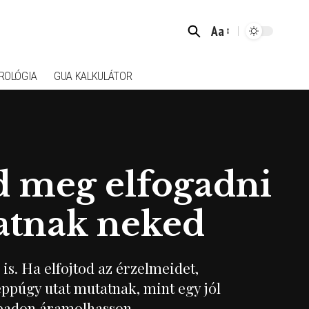
Aa
Font
Resizer
ROLÓGIA
GUA KALKULÁTOR
d meg elfogadni
tatnak neked
s. Ha elfojtod az érzelmeidet,
ppúgy utat mutatnak, mint egy jól
abadon áramolhasson.