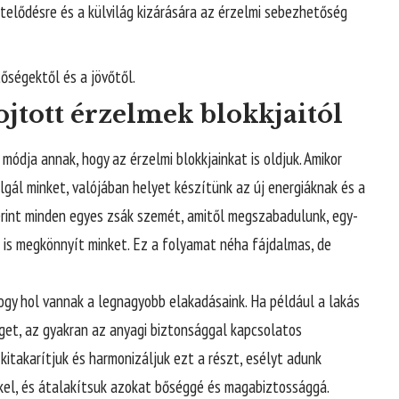
telődésre és a külvilág kizárására az érzelmi sebezhetőség
őségektől és a jövőtől.
ojtott érzelmek blokkjaitól
módja annak, hogy az érzelmi blokkjainkat is oldjuk. Amikor
lgál minket, valójában helyet készítünk az új energiáknak és a
zerint minden egyes zsák szemét, amitől megszabadulunk, egy-
 is megkönnyít minket. Ez a folyamat néha fájdalmas, de
hogy hol vannak a legnagyobb elakadásaink. Ha például a lakás
get, az gyakran az anyagi biztonsággal kapcsolatos
 kitakarítjuk és harmonizáljuk ezt a részt, esélyt adunk
el, és átalakítsuk azokat bőséggé és magabiztossággá.