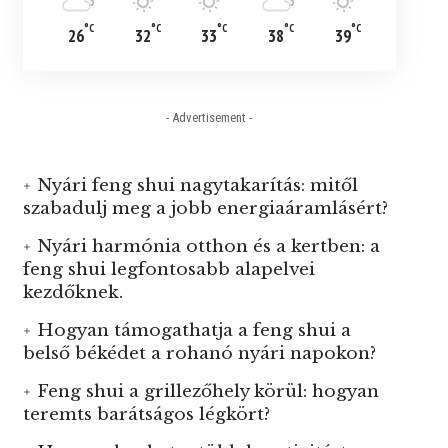
°C
°C
°C
°C
°C
26
32
33
38
39
- Advertisement -
Nyári feng shui nagytakarítás: mitől
szabadulj meg a jobb energiaáramlásért?
Nyári harmónia otthon és a kertben: a
feng shui legfontosabb alapelvei
kezdőknek.
Hogyan támogathatja a feng shui a
belső békédet a rohanó nyári napokon?
Feng shui a grillezőhely körül: hogyan
teremts barátságos légkört?