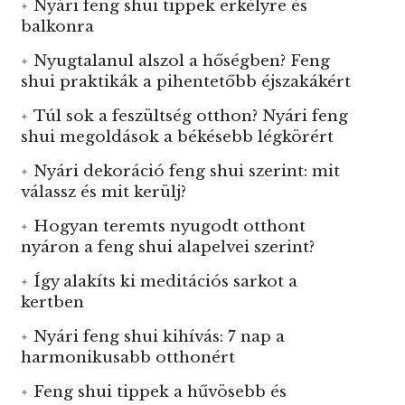
Nyári feng shui tippek erkélyre és
balkonra
Nyugtalanul alszol a hőségben? Feng
shui praktikák a pihentetőbb éjszakákért
Túl sok a feszültség otthon? Nyári feng
shui megoldások a békésebb légkörért
Nyári dekoráció feng shui szerint: mit
válassz és mit kerülj?
Hogyan teremts nyugodt otthont
nyáron a feng shui alapelvei szerint?
Így alakíts ki meditációs sarkot a
kertben
Nyári feng shui kihívás: 7 nap a
harmonikusabb otthonért
Feng shui tippek a hűvösebb és