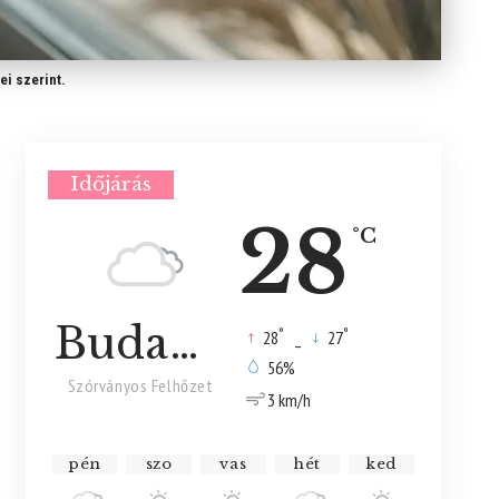
ei szerint.
Időjárás
28
°C
Budapest
°
°
28
_
27
56%
Szórványos Felhőzet
3 km/h
pén
szo
vas
hét
ked