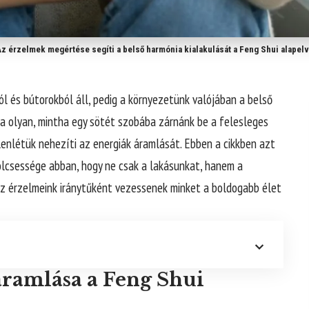
Az érzelmek megértése segíti a belső harmónia kialakulását a Feng Shui alapelv
l és bútorokból áll, pedig a környezetünk valójában a belső
sa olyan, mintha egy sötét szobába zárnánk be a felesleges
lenlétük nehezíti az energiák áramlását. Ebben a cikkben azt
bölcsessége abban, hogy ne csak a lakásunkat, hanem a
 az érzelmeink iránytűként vezessenek minket a boldogabb élet
áramlása a Feng Shui