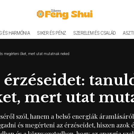
G ÉS HARMÓNIA
SIKER ÉS PÉNZ
SZERELEM ÉS CSALÁD
ASZT
 és megérteni őket, mert utat mutatnak neked
érzéseidet: tanul
ket, mert utat mu
éről szól, hanem a belső energiák áramlásáról i
gadni és megérteni az érzéseidet, hiszen azok é
dban és a környezetedben, hogy az energia sz