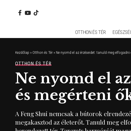
OTTHON ÉS TÉR
EGÉSZSÉ
Kezdőlap
»
Otthon és Tér
»
Ne nyomd el az érzéseidet: tanuld meg elfogadni
OTTHON ÉS TÉR
Ne nyomd el az 
és megérteni ő
A Feng Shui nemcsak a bútorok elrendezés
megakasztod az életerőt. Tanuld meg elfo
berendezett tér. Teremts harmóniát maga