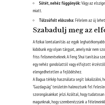
Sötét, nehéz függönyök:
Vágy az elszige
miatt.
Túlzsúfolt előszoba:
Félelem az új lehet
Szabadulj meg az elf
A fizikai lomtalanítás az egyik leghatékonyabb 
kidobunk egy olyan tárgyat, amely már nem szo
friss felismeréseknek. A Feng Shui tanítása s
egy nehéz gondolattól vagy elfojtott érzéstől
elengedhetetlen a fejlődéshez.
A Bagua térkép használata segít lokalizálni, 
"Gazdagság" területén halmoztunk fel felesle
szorongásainkat jelzi. Azáltal, hogy tudatosan
magunknak, hogy szembenézzünk a félelmeinkk