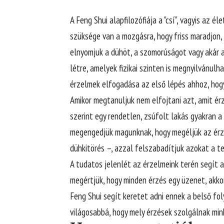
A Feng Shui alapfilozófiája a "csí", vagyis az é
szüksége van a mozgásra, hogy friss maradjon, 
elnyomjuk a dühöt, a szomorúságot vagy akár a
létre, amelyek fizikai szinten is megnyilvánu
érzelmek elfogadása az első lépés ahhoz, hogy
Amikor megtanuljuk nem elfojtani azt, amit érz
szerint egy rendetlen, zsúfolt lakás gyakran 
megengedjük magunknak, hogy megéljük az érzé
dühkitörés –, azzal felszabadítjuk azokat a t
A tudatos jelenlét az érzelmeink terén segít 
megértjük, hogy minden érzés egy üzenet, akko
Feng Shui segít keretet adni ennek a belső fol
világosabbá, hogy mely érzések szolgálnak min