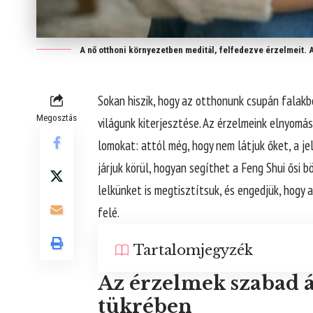
A nő otthoni környezetben meditál, felfedezve érzelmeit. 
Sokan hiszik, hogy az otthonunk csupán falakbó
Megosztás
világunk kiterjesztése. Az érzelmeink elnyomá
lomokat: attól még, hogy nem látjuk őket, a je
járjuk körül, hogyan segíthet a Feng Shui ősi 
lelkünket is megtisztítsuk, és engedjük, hogy
felé.
Tartalomjegyzék
Az érzelmek szabad 
tükrében