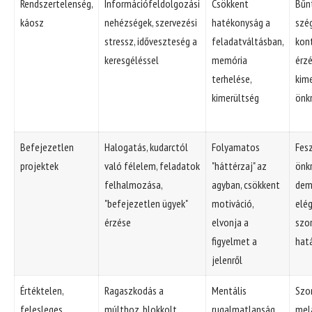
Rendszertelenség,
Információfeldolgozási
Csökkent
Bűn
káosz
nehézségek, szervezési
hatékonyság a
szé
stressz, időveszteség a
feladatváltásban,
kon
keresgéléssel
memória
érzé
terhelése,
kime
kimerültség
önkr
Befejezetlen
Halogatás, kudarctól
Folyamatos
Fesz
projektek
való félelem, feladatok
"háttérzaj" az
önkr
felhalmozása,
agyban, csökkent
dem
"befejezetlen ügyek"
motiváció,
elé
érzése
elvonja a
szo
figyelmet a
hatá
jelenről
Értéktelen,
Ragaszkodás a
Mentális
Szo
felesleges
múlthoz, blokkolt
rugalmatlanság,
mel