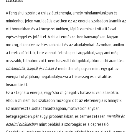
A feng shui szerint a chi az életenergia, amely mindannyiunkban és
mindenhol jelen van. Ideális esetben ez az energia szabadon áramlik az
otthonunkban és a környezetünkben, táplálva minket vitalitással,
egészséggel és jóléttel. A chi a természetben kanyargósan, lágyan
mozog, elkerülve az éles sarkokat és az akadályokat. Azonban, amikor
a terek zsúfoltak, tele vannak felesleges tárgyakkal, vagy ami még
rosszabb, felhalmozott, nem használt dolgokkal, akkor a chi áramlása
blokkolódik, stagnál és elakad
. A rendetlenség olyan, mint egy gát az
energia folyójában, megakadályozva a frissesség és a vitalitás
beáramlását.
Ez a stagnáló energia, vagy "sha chi", negatív hatással van a lakókra.
Ahol a chi nem tud szabadon mozogni, ott az életenergia is hiányzik.
Ez manifesztálódhat fáradtságban, motivációhiányban,
betegségekben, pénzügyi problémákban, és természetesen
mentális és
érzelmi blokkokban
, mint például a szorongás és a depresszió.
Gondoljunk csak arra, hogy egy eldugult lefolyó hogyan akadályozza a