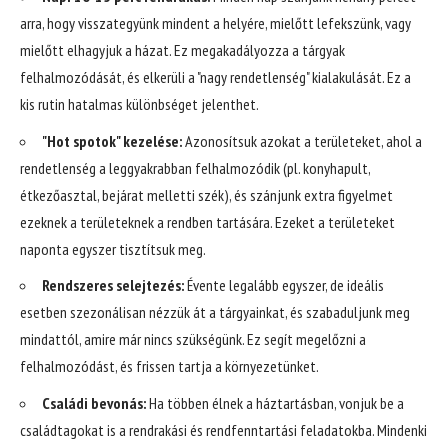
arra, hogy visszategyünk mindent a helyére, mielőtt lefekszünk, vagy
mielőtt elhagyjuk a házat. Ez megakadályozza a tárgyak
felhalmozódását, és elkerüli a "nagy rendetlenség" kialakulását. Ez a
kis rutin hatalmas különbséget jelenthet.
"Hot spotok" kezelése:
Azonosítsuk azokat a területeket, ahol a
rendetlenség a leggyakrabban felhalmozódik (pl. konyhapult,
étkezőasztal, bejárat melletti szék), és szánjunk extra figyelmet
ezeknek a területeknek a rendben tartására. Ezeket a területeket
naponta egyszer tisztítsuk meg.
Rendszeres selejtezés:
Évente legalább egyszer, de ideális
esetben szezonálisan nézzük át a tárgyainkat, és szabaduljunk meg
mindattól, amire már nincs szükségünk. Ez segít megelőzni a
felhalmozódást, és frissen tartja a környezetünket.
Családi bevonás:
Ha többen élnek a háztartásban, vonjuk be a
családtagokat is a rendrakási és rendfenntartási feladatokba. Mindenki