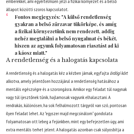
emberekkel, ami egyértelműen jelzi a fizikai környezet és a belső
állapot közötti szoros kapcsolatot.
Fontos megjegyzés: "A külső rendetlenség
gyakran a belső zűrzavar tükörképe, és amíg
a fizikai környezetünk nem rendezett, addig
nehéz megtalálni a belső nyugalmat és békét,
hiszen az agyunk folyamatosan riasztást ad ki
a káosz miatt."
A rendetlenség és a halogatás kapcsolata
A rendetlenség és a halogatás kéz a kézben járnak, egyfajta
ördögi kört
alkotva, amely jelentősen hozzájárul a rendetlenség hatásához a
mentális egészségre és a szorongásra. Amikor egy feladat túl nagynak
vagy túl ijesztőnek tűnik, hajlamosak vagyunk elhalasztani. A
rendrakás, különösen, ha sok felhalmozott tárgyról van szó, pontosan
ilyen feladat lehet. Az "egyszer majd megcsinálom" gondolata
folyamatosan ott lebeg a fejünkben, mint egy befejezetlen ügy, ami
extra mentális terhet jelent. A halogatás azonban csak súlyosbítja a