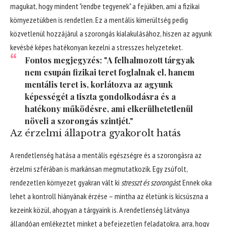
magukat, hogy mindent "rendbe tegyenek" a fejükben, ami a fizikai
környezetükben is rendetlen. Ez a mentális kimerültség pedig
közvetlenül hozzájárul a szorongás kialakulásához, hiszen az agyunk
kevésbé képes hatékonyan kezelni a stresszes helyzeteket.
Fontos megjegyzés: "A felhalmozott tárgyak
nem csupán fizikai teret foglalnak el, hanem
mentális teret is, korlátozva az agyunk
képességét a tiszta gondolkodásra és a
hatékony működésre, ami elkerülhetetlenül
növeli a szorongás szintjét."
Az érzelmi állapotra gyakorolt hatás
A rendetlenség hatása a mentális egészségre és a szorongásra az
érzelmi szférában is markánsan megmutatkozik. Egy zsúfolt,
rendezetlen környezet gyakran vált ki
stresszt és szorongást
. Ennek oka
lehet a kontroll hiányának érzése – mintha az életünk is kicsúszna a
kezeink közül, ahogyan a tárgyaink is. A rendetlenség látványa
állandóan emlékeztet minket a befejezetlen feladatokra, arra, hogy