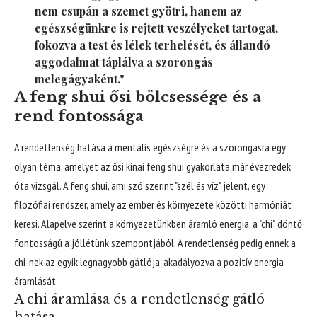
nem csupán a szemet gyötri, hanem az
egészségünkre is rejtett veszélyeket tartogat,
fokozva a test és lélek terhelését, és állandó
aggodalmat táplálva a szorongás
melegágyaként."
A feng shui ősi bölcsessége és a
rend fontossága
A rendetlenség hatása a mentális egészségre és a szorongásra egy
olyan téma, amelyet az ősi kínai feng shui gyakorlata már évezredek
óta vizsgál. A feng shui, ami szó szerint "szél és víz" jelent, egy
filozófiai rendszer, amely az ember és környezete közötti harmóniát
keresi. Alapelve szerint a környezetünkben áramló energia, a "chi", döntő
fontosságú a jóllétünk szempontjából. A rendetlenség pedig ennek a
chi-nek az egyik legnagyobb gátlója, akadályozva a pozitív energia
áramlását.
A chi áramlása és a rendetlenség gátló
hatása