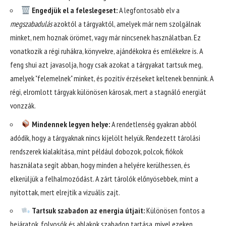
Engedjük el a feleslegeset:
A legfontosabb elv a
megszabadulás
azoktól a tárgyaktól, amelyek már nem szolgálnak
minket, nem hoznak örömet, vagy már nincsenek használatban. Ez
vonatkozik a régi ruhákra, könyvekre, ajándékokra és emlékekre is. A
feng shui azt javasolja, hogy csak azokat a tárgyakat tartsuk meg,
amelyek "felemelnek" minket, és pozitív érzéseket keltenek bennünk. A
régi, elromlott tárgyak különösen károsak, mert a stagnáló energiát
vonzzák.
Mindennek legyen helye:
A rendetlenség gyakran abból
adódik, hogy a tárgyaknak nincs kijelölt helyük. Rendezett tárolási
rendszerek kialakítása, mint például dobozok, polcok, fiókok
használata segít abban, hogy minden a helyére kerülhessen, és
elkerüljük a felhalmozódást. A zárt tárolók előnyösebbek, mint a
nyitottak, mert elrejtik a vizuális zajt.
Tartsuk szabadon az energia útjait:
Különösen fontos a
bejáratok, folyosók és ablakok szabadon tartása, mivel ezeken