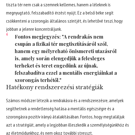
tiszta tér nem csak a szemnek kellemes, hanem a léleknek is
megnyugtató, felszabadító érzést nyújt. Ez a belső béke segít
csökkenteni a szorongás általános szintjét, és lehetővé teszi, hogy
jobban a jelenre koncentráljunk.
Fontos megjegyzés: "A rendrakás nem
csupán a fizikai tér megtisztításáról szól,
hanem egy mélyreható önismereti utazásról
is, amely során elengedjük a felesleges
terheket és teret engedünk az újnak,
felszabadítva ezzel a mentális energiáinkat a
szorongás terhétől."
Hatékony rendszerezési stratégiák
Számos módszer létezik a rendrakásra és a rendszerezésre, amelyek
segíthetnek a rendetlenség hatása a mentális egészségre és a
szorongásra pozitív irányú átalakításában. Fontos, hogy megtaláljuk
azt a stratégiát, amely a legjobban illeszkedik a személyiségünkhöz és
az életmódunkhoz, és nem okoz további stresszt.