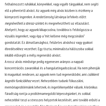
felhalmozott ruhákkal, könyvekkel, vagy egyéb tárgyakkal, nem segíti
elő a pihentető alvást. Az agyunk még alvás közben is érzékeny a
környezeti ingerekre. A rendetlenség látványa lefekvés előtt
megnövelheti a stressz-szintet
, és megnehezítheti az ellazulást.
Ahelyett, hogy az agyunk kikapcsolna, továbbra is feldolgozza a
vizuális ingereket, vagy épp a "mit kellene még megcsinálni"
gondolatát. Ez álmatlansághoz, felületes alváshoz vagy gyakori
ébredésekhez vezethet. Egy tiszta, minimalista hálószoba sokkal
inkább elősegíti a mély, regeneráló alvást.
A rossz alvás minősége pedig egyenesen arányos a nappali
koncentrációs zavarokkal és a hangulatingadozással. Ha nem pihenjük
ki magunkat rendesen, az agyunk nem tud regenerálódni, ami
csökkent
kognitív funkciókhoz
vezet. Nehezebben tudunk fókuszálni,
memóriaproblémáink lehetnek, és ingerlékenyebbé válunk. A krónikus
fáradtság rontja a problémamegoldó képességünket, és sokkal
nehezebbé teszi a stresszes helyzetek kezelését, ami tovább erősíti a