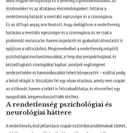
abba, hogyan befolyásolja ez a jelenség a gondolkodásunkat, az
érzelmeinket és az általános életminőségünket, feltárva a
rendetlenség hatását a mentális egészségre és a szorongásra.
Ez az átfogó anyag arra hivatott, hogy rávilágítson a rendetlenség
hatására a mentális egészségre és a szorongásra, és ne csak a
problémát mutassa be, hanem inspirációt és gyakorlati útmutatót is
nyújtson a változáshoz. Megismerkedhet a rendetlenség mögötti
pszichológiai mechanizmusokkal, a feng shui perspektívájával, és
kézzelfogható stratégiákat kaphat, amelyek segítségével
rendezettebbé és harmonikusabbá teheti környezetét – ezáltal pedig
a belső világát is. Készüljön fel egy olyan utazásra, amely nem csupán
az otthonát, hanem a lelkét is felszabadíthatja, és elvezethet egy
nyugodtabb, kiegyensúlyozottabb élethez.
A rendetlenség pszichológiai és
neurológiai háttere
A rendetlenség első pillantásra csupán esztétikai problémának tűnhet,