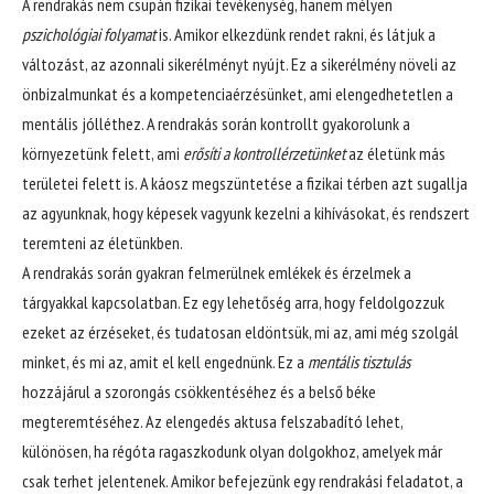
A rendrakás nem csupán fizikai tevékenység, hanem mélyen
pszichológiai folyamat
is. Amikor elkezdünk rendet rakni, és látjuk a
változást, az azonnali sikerélményt nyújt. Ez a sikerélmény növeli az
önbizalmunkat és a kompetenciaérzésünket, ami elengedhetetlen a
mentális jólléthez. A rendrakás során kontrollt gyakorolunk a
környezetünk felett, ami
erősíti a kontrollérzetünket
az életünk más
területei felett is. A káosz megszüntetése a fizikai térben azt sugallja
az agyunknak, hogy képesek vagyunk kezelni a kihívásokat, és rendszert
teremteni az életünkben.
A rendrakás során gyakran felmerülnek emlékek és érzelmek a
tárgyakkal kapcsolatban. Ez egy lehetőség arra, hogy feldolgozzuk
ezeket az érzéseket, és tudatosan eldöntsük, mi az, ami még szolgál
minket, és mi az, amit el kell engednünk. Ez a
mentális tisztulás
hozzájárul a szorongás csökkentéséhez és a belső béke
megteremtéséhez. Az elengedés aktusa felszabadító lehet,
különösen, ha régóta ragaszkodunk olyan dolgokhoz, amelyek már
csak terhet jelentenek. Amikor befejezünk egy rendrakási feladatot, a