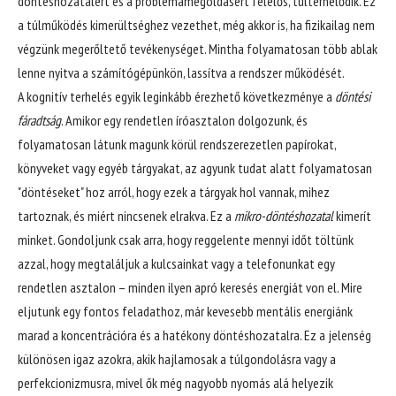
döntéshozatalért és a problémamegoldásért felelős, túlterhelődik. Ez
a túlműködés kimerültséghez vezethet, még akkor is, ha fizikailag nem
végzünk megerőltető tevékenységet. Mintha folyamatosan több ablak
lenne nyitva a számítógépünkön, lassítva a rendszer működését.
A kognitív terhelés egyik leginkább érezhető következménye a
döntési
fáradtság
. Amikor egy rendetlen íróasztalon dolgozunk, és
folyamatosan látunk magunk körül rendszerezetlen papírokat,
könyveket vagy egyéb tárgyakat, az agyunk tudat alatt folyamatosan
"döntéseket" hoz arról, hogy ezek a tárgyak hol vannak, mihez
tartoznak, és miért nincsenek elrakva. Ez a
mikro-döntéshozatal
kimerít
minket. Gondoljunk csak arra, hogy reggelente mennyi időt töltünk
azzal, hogy megtaláljuk a kulcsainkat vagy a telefonunkat egy
rendetlen asztalon – minden ilyen apró keresés energiát von el. Mire
eljutunk egy fontos feladathoz, már kevesebb mentális energiánk
marad a koncentrációra és a hatékony döntéshozatalra. Ez a jelenség
különösen igaz azokra, akik hajlamosak a túlgondolásra vagy a
perfekcionizmusra, mivel ők még nagyobb nyomás alá helyezik