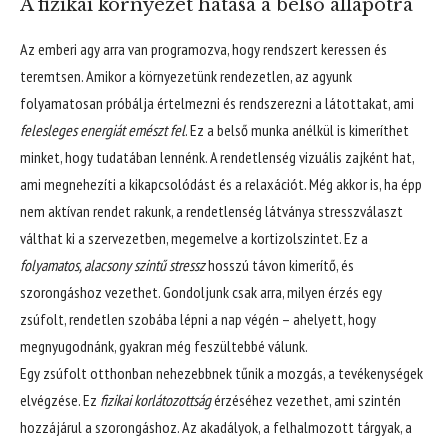
A fizikai környezet hatása a belső állapotra
Az emberi agy arra van programozva, hogy rendszert keressen és
teremtsen. Amikor a környezetünk rendezetlen, az agyunk
folyamatosan próbálja értelmezni és rendszerezni a látottakat, ami
felesleges energiát emészt fel
. Ez a belső munka anélkül is kimeríthet
minket, hogy tudatában lennénk. A rendetlenség vizuális zajként hat,
ami megnehezíti a kikapcsolódást és a relaxációt. Még akkor is, ha épp
nem aktívan rendet rakunk, a rendetlenség látványa stresszválaszt
válthat ki a szervezetben, megemelve a kortizolszintet. Ez a
folyamatos, alacsony szintű stressz
hosszú távon kimerítő, és
szorongáshoz vezethet. Gondoljunk csak arra, milyen érzés egy
zsúfolt, rendetlen szobába lépni a nap végén – ahelyett, hogy
megnyugodnánk, gyakran még feszültebbé válunk.
Egy zsúfolt otthonban nehezebbnek tűnik a mozgás, a tevékenységek
elvégzése. Ez
fizikai korlátozottság
érzéséhez vezethet, ami szintén
hozzájárul a szorongáshoz. Az akadályok, a felhalmozott tárgyak, a