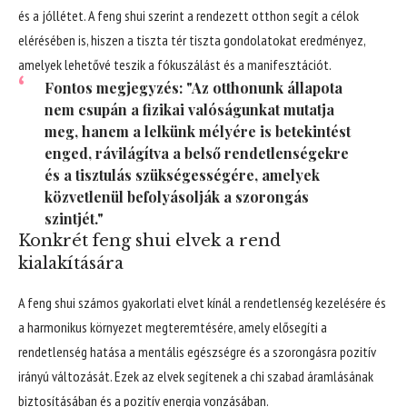
és a jóllétet. A feng shui szerint a rendezett otthon segít a célok
elérésében is, hiszen a tiszta tér tiszta gondolatokat eredményez,
amelyek lehetővé teszik a fókuszálást és a manifesztációt.
Fontos megjegyzés: "Az otthonunk állapota
nem csupán a fizikai valóságunkat mutatja
meg, hanem a lelkünk mélyére is betekintést
enged, rávilágítva a belső rendetlenségekre
és a tisztulás szükségességére, amelyek
közvetlenül befolyásolják a szorongás
szintjét."
Konkrét feng shui elvek a rend
kialakítására
A feng shui számos gyakorlati elvet kínál a rendetlenség kezelésére és
a harmonikus környezet megteremtésére, amely elősegíti a
rendetlenség hatása a mentális egészségre és a szorongásra pozitív
irányú változását. Ezek az elvek segítenek a chi szabad áramlásának
biztosításában és a pozitív energia vonzásában.