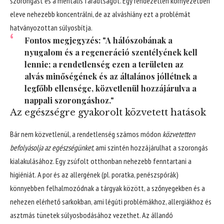
szorongást és a mentális fáradtságot. Egy rendezetlen környezetben
eleve nehezebb koncentrálni, de az alváshiány ezt a problémát
hatványozottan súlyosbítja.
Fontos megjegyzés: "A hálószobának a
nyugalom és a regeneráció szentélyének kell
lennie; a rendetlenség ezen a területen az
alvás minőségének és az általános jóllétnek a
legfőbb ellensége, közvetlenül hozzájárulva a
nappali szorongáshoz."
Az egészségre gyakorolt közvetett hatások
Bár nem közvetlenül, a rendetlenség számos módon
közvetetten
befolyásolja az egészségünket
, ami szintén hozzájárulhat a szorongás
kialakulásához. Egy zsúfolt otthonban nehezebb fenntartani a
higiéniát. A por és az allergének (pl. poratka, penészspórák)
könnyebben felhalmozódnak a tárgyak között, a szőnyegekben és a
nehezen elérhető sarkokban, ami légúti problémákhoz, allergiákhoz és
asztmás tünetek súlyosbodásához vezethet. Az állandó