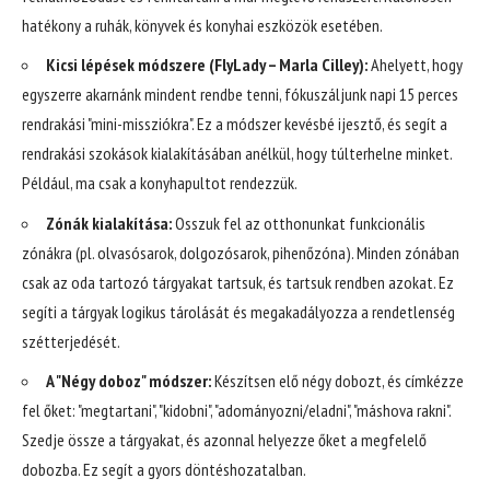
hatékony a ruhák, könyvek és konyhai eszközök esetében.
Kicsi lépések módszere (FlyLady – Marla Cilley):
Ahelyett, hogy
egyszerre akarnánk mindent rendbe tenni, fókuszáljunk napi 15 perces
rendrakási "mini-missziókra". Ez a módszer kevésbé ijesztő, és segít a
rendrakási szokások kialakításában anélkül, hogy túlterhelne minket.
Például, ma csak a konyhapultot rendezzük.
Zónák kialakítása:
Osszuk fel az otthonunkat funkcionális
zónákra (pl. olvasósarok, dolgozósarok, pihenőzóna). Minden zónában
csak az oda tartozó tárgyakat tartsuk, és tartsuk rendben azokat. Ez
segíti a tárgyak logikus tárolását és megakadályozza a rendetlenség
szétterjedését.
A "Négy doboz" módszer:
Készítsen elő négy dobozt, és címkézze
fel őket: "megtartani", "kidobni", "adományozni/eladni", "máshova rakni".
Szedje össze a tárgyakat, és azonnal helyezze őket a megfelelő
dobozba. Ez segít a gyors döntéshozatalban.