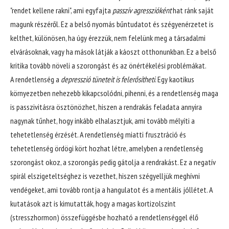
"rendet kellene rakni", ami egyfajta
passzív agresszióként
hat ránk saját
magunk részéről. Ez a belső nyomás bűntudatot és szégyenérzetet is
kelthet, különösen, ha úgy érezzük, nem felelünk meg a társadalmi
elvárásoknak, vagy ha mások látják a káoszt otthonunkban. Ez a belső
kritika tovább növeli a szorongást és az önértékelési problémákat.
A rendetlenség a
depresszió tüneteit is felerősítheti
. Egy kaotikus
környezetben nehezebb kikapcsolódni, pihenni, és a rendetlenség maga
is passzivitásra ösztönözhet, hiszen a rendrakás feladata annyira
nagynak tűnhet, hogy inkább elhalasztjuk, ami tovább mélyíti a
tehetetlenség érzését. A rendetlenség miatti frusztráció és
tehetetlenség ördögi kört hozhat létre, amelyben a rendetlenség
szorongást okoz, a szorongás pedig gátolja a rendrakást. Ez a negatív
spirál elszigeteltséghez is vezethet, hiszen szégyelljük meghívni
vendégeket, ami tovább rontja a hangulatot és a mentális jóllétet. A
kutatások azt is kimutatták, hogy a magas kortizolszint
(stresszhormon) összefüggésbe hozható a rendetlenséggel élő