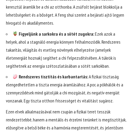
keresztül áramlik be a chi az otthonba. A zsúfolt bejárat blokkolja a
lehetőségeket és a bőséget. A feng shui szerint a bejárati ajtó legyen
hívogató és akadálymentes.
Figyeljünk a sarkokra és a sötét zugokra:
Ezek azok a
helyek, ahol a stagnáló energia könnyen felhalmozódik. Rendszeres
takarítás, világítás és esetleg növények elhelyezése (amelyek
életenergiát hoznak) segíthet a chi felpezsdítésében. A tükrök is
segíthetnek az energia szétoszlatásában a sötét sarkokban.
Rendszeres tisztítás és karbantartás:
A fizikai tisztaság
elengedhetetlen a tiszta energia áramlásához. A por, a pókhálók és a
szennyeződések mind gátolják a chi mozgását, és negatív energiát
vonzanak. Egy tiszta otthon frissességet és vitalitást sugároz.
Ezen elvek alkalmazásával nem csupán a fizikai teret tesszük
rendezettebbé, hanem a mentális és érzelmi terünket is megtisztítjuk,
elősegítve a belső béke és a harmónia megteremtését, és jelentősen