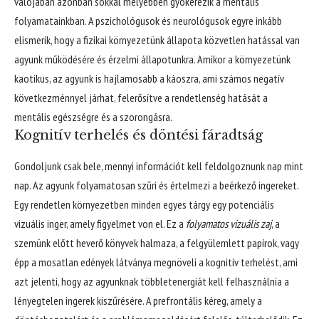
valójában azonban sokkal mélyebben gyökerezik a mentális
folyamatainkban. A pszichológusok és neurológusok egyre inkább
elismerik, hogy a fizikai környezetünk állapota közvetlen hatással van
agyunk működésére és érzelmi állapotunkra. Amikor a környezetünk
kaotikus, az agyunk is hajlamosabb a káoszra, ami számos negatív
következménnyel járhat, felerősítve a rendetlenség hatását a
mentális egészségre és a szorongásra.
Kognitív terhelés és döntési fáradtság
Gondoljunk csak bele, mennyi információt kell feldolgoznunk nap mint
nap. Az agyunk folyamatosan szűri és értelmezi a beérkező ingereket.
Egy rendetlen környezetben minden egyes tárgy egy potenciális
vizuális inger, amely figyelmet von el. Ez a
folyamatos vizuális zaj
, a
szemünk előtt heverő könyvek halmaza, a felgyülemlett papírok, vagy
épp a mosatlan edények látványa megnöveli a kognitív terhelést, ami
azt jelenti, hogy az agyunknak többletenergiát kell felhasználnia a
lényegtelen ingerek kiszűrésére. A prefrontális kéreg, amely a