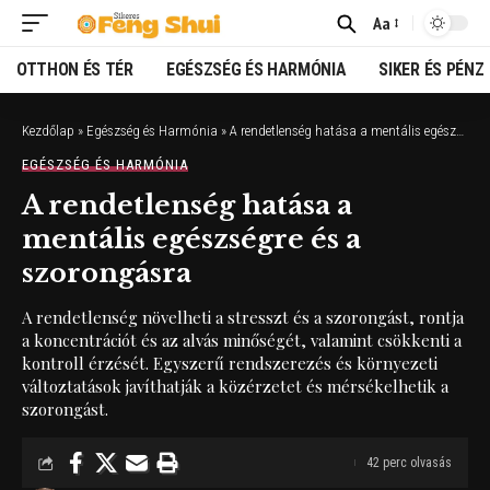
Aa
Font
Resizer
OTTHON ÉS TÉR
EGÉSZSÉG ÉS HARMÓNIA
SIKER ÉS PÉNZ
Kezdőlap
»
Egészség és Harmónia
»
A rendetlenség hatása a mentális egészségre és a szorongásra
EGÉSZSÉG ÉS HARMÓNIA
A rendetlenség hatása a
mentális egészségre és a
szorongásra
A rendetlenség növelheti a stresszt és a szorongást, rontja
a koncentrációt és az alvás minőségét, valamint csökkenti a
kontroll érzését. Egyszerű rendszerezés és környezeti
változtatások javíthatják a közérzetet és mérsékelhetik a
szorongást.
42 perc olvasás