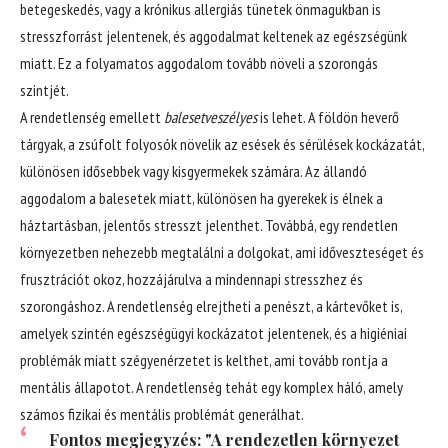
betegeskedés, vagy a krónikus allergiás tünetek önmagukban is
stresszforrást jelentenek, és aggodalmat keltenek az egészségünk
miatt. Ez a folyamatos aggodalom tovább növeli a szorongás
szintjét.
A rendetlenség emellett
balesetveszélyes
is lehet. A földön heverő
tárgyak, a zsúfolt folyosók növelik az esések és sérülések kockázatát,
különösen idősebbek vagy kisgyermekek számára. Az állandó
aggodalom a balesetek miatt, különösen ha gyerekek is élnek a
háztartásban, jelentős stresszt jelenthet. Továbbá, egy rendetlen
környezetben nehezebb megtalálni a dolgokat, ami időveszteséget és
frusztrációt okoz, hozzájárulva a mindennapi stresszhez és
szorongáshoz. A rendetlenség elrejtheti a penészt, a kártevőket is,
amelyek szintén egészségügyi kockázatot jelentenek, és a higiéniai
problémák miatt szégyenérzetet is kelthet, ami tovább rontja a
mentális állapotot. A rendetlenség tehát egy komplex háló, amely
számos fizikai és mentális problémát generálhat.
Fontos megjegyzés: "A rendezetlen környezet