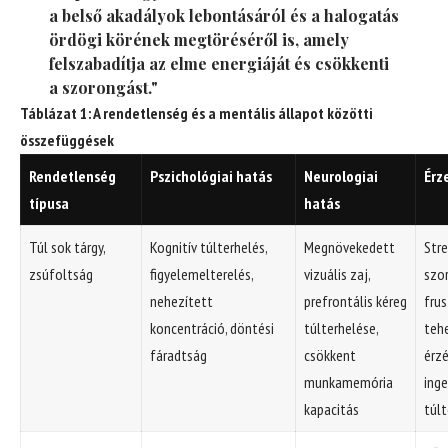
a belső akadályok lebontásáról és a halogatás
ördögi körének megtöréséről is, amely
felszabadítja az elme energiáját és csökkenti
a szorongást."
Táblázat 1: A rendetlenség és a mentális állapot közötti
összefüggések
Rendetlenség
Pszichológiai hatás
Neurologiai
Érz
típusa
hatás
Túl sok tárgy,
Kognitív túlterhelés,
Megnövekedett
Stre
zsúfoltság
figyelemelterelés,
vizuális zaj,
szo
nehezített
prefrontális kéreg
frus
koncentráció, döntési
túlterhelése,
teh
fáradtság
csökkent
érzé
munkamemória
inge
kapacitás
túlt