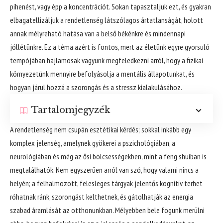
pihenést, vagy épp a koncentrációt. Sokan tapasztaljuk ezt, és gyakran
elbagatellizáljuk a rendetlenség látszólagos ártatlanságát, holott
annak mélyreható hatása van a belső békénkre és mindennapi
jóllétünkre. Ez a téma azért is fontos, mert az életünk egyre gyorsuló
tempójában hajlamosak vagyunk megfeledkezni arról, hogy a fizikai
környezetünk mennyire befolyásolja a mentális állapotunkat, és
hogyan járul hozzá a szorongás és a stressz kialakulásához.
Tartalomjegyzék
A rendetlenség nem csupán esztétikai kérdés; sokkal inkább egy
komplex jelenség, amelynek gyökerei a pszichológiában, a
neurológiában és még az ősi bölcsességekben, mint a feng shuiban is
megtalálhatók. Nem egyszerűen arról van szó, hogy valami nincs a
helyén; a felhalmozott, felesleges tárgyak jelentős kognitív terhet
róhatnak ránk, szorongást kelthetnek, és gátolhatják az energia
szabad áramlását az otthonunkban. Mélyebben bele fogunk merülni