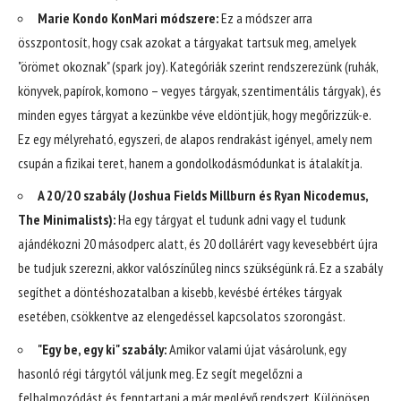
Marie Kondo KonMari módszere:
Ez a módszer arra
összpontosít, hogy csak azokat a tárgyakat tartsuk meg, amelyek
"örömet okoznak" (spark joy). Kategóriák szerint rendszerezünk (ruhák,
könyvek, papírok, komono – vegyes tárgyak, szentimentális tárgyak), és
minden egyes tárgyat a kezünkbe véve eldöntjük, hogy megőrizzük-e.
Ez egy mélyreható, egyszeri, de alapos rendrakást igényel, amely nem
csupán a fizikai teret, hanem a gondolkodásmódunkat is átalakítja.
A 20/20 szabály (Joshua Fields Millburn és Ryan Nicodemus,
The Minimalists):
Ha egy tárgyat el tudunk adni vagy el tudunk
ajándékozni 20 másodperc alatt, és 20 dollárért vagy kevesebbért újra
be tudjuk szerezni, akkor valószínűleg nincs szükségünk rá. Ez a szabály
segíthet a döntéshozatalban a kisebb, kevésbé értékes tárgyak
esetében, csökkentve az elengedéssel kapcsolatos szorongást.
"Egy be, egy ki" szabály:
Amikor valami újat vásárolunk, egy
hasonló régi tárgytól váljunk meg. Ez segít megelőzni a
felhalmozódást és fenntartani a már meglévő rendszert. Különösen