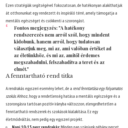
Ezen stratégiák segítségével fokozatosan, de hatékonyan alakíthatjuk
át otthonunkat egy rendezett és inspiráló térré, amely támogatja a
mentális egészséget és csökkenti a szorongást.
Fontos megjegyzés: "A hatékony
rendszerezés nem arról szól, hogy mindent
kidobunk, hanem arról, hogy tudatosan
választjuk meg, mi az, ami valóban értéket ad
az életünkhöz, és mi az, amitől érdemes
megszabadulni, felszabadítva a teret és az
elmét."
A fenntartható rend titka
A rendrakás egyszeri esemény lehet, de a
rend fenntartása egy folyamatos
szokás
. Ahhoz, hogy a rendetlenség hatása a mentális egészségre és a
szorongásra tartósan pozitív irányba változzon, elengedhetetlen a
fenntartható rendszerek és szokások kialakítása. Ez egy
életmódváltás, nem pedig egy egyszeri projekt.
Napi 10-15 perc rendrakás:
Minden nap szánjunk néhány percet