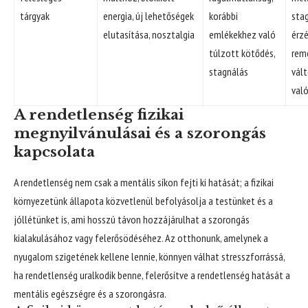
tárgyak
energia, új lehetőségek
korábbi
sta
elutasítása, nosztalgia
emlékekhez való
érzé
túlzott kötődés,
rem
stagnálás
vál
val
A rendetlenség fizikai
megnyilvánulásai és a szorongás
kapcsolata
A rendetlenség nem csak a mentális síkon fejti ki hatását; a fizikai
környezetünk állapota közvetlenül befolyásolja a testünket és a
jóllétünket is, ami hosszú távon hozzájárulhat a szorongás
kialakulásához vagy felerősödéséhez. Az otthonunk, amelynek a
nyugalom szigetének kellene lennie, könnyen válhat stresszforrássá,
ha rendetlenség uralkodik benne, felerősítve a rendetlenség hatását a
mentális egészségre és a szorongásra.