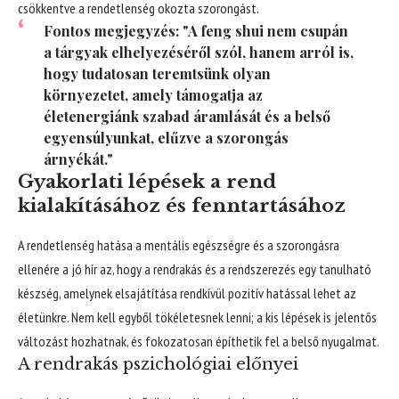
csökkentve a rendetlenség okozta szorongást.
Fontos megjegyzés: "A feng shui nem csupán
a tárgyak elhelyezéséről szól, hanem arról is,
hogy tudatosan teremtsünk olyan
környezetet, amely támogatja az
életenergiánk szabad áramlását és a belső
egyensúlyunkat, elűzve a szorongás
árnyékát."
Gyakorlati lépések a rend
kialakításához és fenntartásához
A rendetlenség hatása a mentális egészségre és a szorongásra
ellenére a jó hír az, hogy a rendrakás és a rendszerezés egy tanulható
készség, amelynek elsajátítása rendkívül pozitív hatással lehet az
életünkre. Nem kell egyből tökéletesnek lenni; a kis lépések is jelentős
változást hozhatnak, és fokozatosan építhetik fel a belső nyugalmat.
A rendrakás pszichológiai előnyei