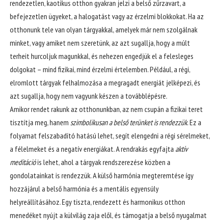
rendezetlen, kaotikus otthon gyakran jelzi a belső zűrzavart, a
befejezetlen ügyeket, a halogatást vagy az érzelmi blokkokat. Ha az
otthonunk tele van olyan tárgyakkal, amelyek már nem szolgálnak
minket, vagy amiket nem szeretünk, az azt sugallja, hogy a múlt
terheit hurcoljuk magunkkal, és nehezen engedjük el a felesleges
dolgokat – mind fizikai, mind érzelmi értelemben. Például, a régi,
elromlott tárgyak felhalmozása a megragadt energiát jelképezi, és
azt sugallja, hogy nem vagyunk készen a továbblépésre.
Amikor rendet rakunk az otthonunkban, az nem csupán a fizikai teret
tisztítja meg, hanem
szimbolikusan a belső terünket is rendezzük
. Ez a
folyamat felszabadító hatású lehet, segít elengedni a régi sérelmeket,
a félelmeket és a negatív energiákat. A rendrakás egyfajta
aktív
meditáció
is lehet, ahol a tárgyak rendszerezése közben a
gondolatainkat is rendezzük. A külső harmónia megteremtése így
hozzájárul a belső harmónia és a mentális egyensúly
helyreállításához. Egy tiszta, rendezett és harmonikus otthon
menedéket nyújt a külvilág zaja elől, és támogatja a belső nyugalmat