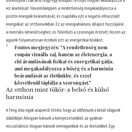
víz áramlását. Hasonlóképpen, a rendetlenség megakadályozza a
pozitív energiák beáramlását, és csapdába ejti a negatív, elhasznált
energiákat az otthonunkban. Ez az energiahiányos állapot hozzájárul
a mentális kimerültséghez, és felerősíti a szorongás érzését, hiszen az
agyunk folyamatosan érzékeli ezt az energetikai blokkot.
Fontos megjegyzés: "A rendetlenség nem
csupán vizuális zaj, hanem az életenergia, a
chi áramlásának fizikai és energetikai gátja,
ami megakadályozza a bőség és a harmónia
beáramlását az életünkbe, és ezzel
közvetlenül táplálja a szorongást."
Az otthon mint tükör: a belső és külső
harmónia
A feng shui egyik alapvető tétele, hogy
az otthonunk a belső világunk
tükörképe
. Ahogyan bánunk a környezetünkkel, az gyakran
visszatükrözi, hogyan bánunk önmagunkkal és az életünkkel. Egy