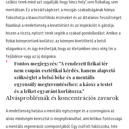
szűkös terek mind azt sugallják, hogy "nincs hely", sem fizikailag, sem
mentálisan. Ez a bezártságérzet, a mozgás szabadságának hiánya
fokozhatja a klausztrofóbiás érzéseket és az általános feszültséget.
Ráadásul a rendetlenség a kreativitást és az inspirációt is gátolja,
hiszen a tiszta, nyitott terek segítik a szabad gondolkodást. Amikor a
fizikai környezetünk korlátoz, az könnyen kivetíthető a belső
világunkra is, és úgy érezhetjük, hogy az életünkben sincs elég tér a
fejlődésre vagy az új dolgokra.
Fontos megjegyzés: "A rendezett fizikai tér
nem csupán esztétikai kérdés, hanem alapvető
szükséglet a belső béke és a mentális
egyensúly megteremtéséhez; a káosz a testet
és a lelket egyaránt korlátozza."
Alvásproblémák és koncentrációs zavarok
A rendetlenség hatása a mentális egészségre és a szorongásra az
alvás minőségén keresztül is megnyilvánulhat, ami kritikus fontosságú
a mentális regeneráció szempontjából. Egy zsúfolt hálószoba, tele