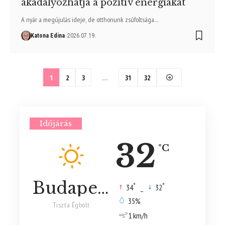
akadályozhatja a pozitív energiákat
A nyár a megújulás ideje, de otthonunk zsúfoltsága…
Katona Edina
2026.07.19.
1
2
3
…
31
32
Időjárás
32
°C
Budapest
°
°
34
_
32
35%
Tiszta Égbolt
1 km/h