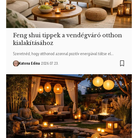
Feng shui tippek a vendégváró otthon
kialakításához
Szeretnéd, hogy otthonod azonnal pozitív energiával töltse el…
Katona Edina
2026.07.23.