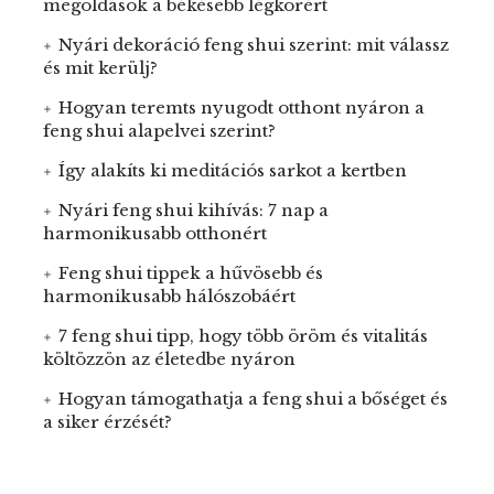
megoldások a békésebb légkörért
Nyári dekoráció feng shui szerint: mit válassz
és mit kerülj?
Hogyan teremts nyugodt otthont nyáron a
feng shui alapelvei szerint?
Így alakíts ki meditációs sarkot a kertben
Nyári feng shui kihívás: 7 nap a
harmonikusabb otthonért
Feng shui tippek a hűvösebb és
harmonikusabb hálószobáért
7 feng shui tipp, hogy több öröm és vitalitás
költözzön az életedbe nyáron
Hogyan támogathatja a feng shui a bőséget és
a siker érzését?