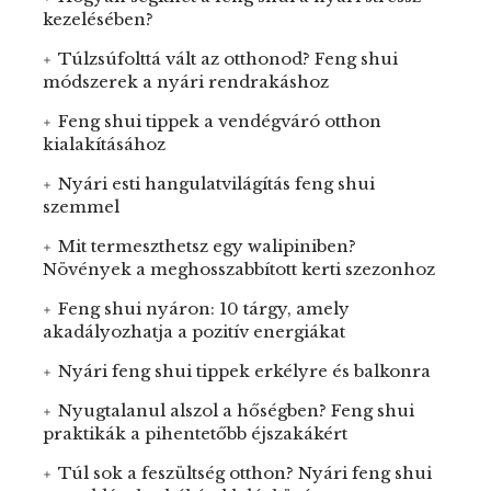
kezelésében?
Túlzsúfolttá vált az otthonod? Feng shui
módszerek a nyári rendrakáshoz
Feng shui tippek a vendégváró otthon
kialakításához
Nyári esti hangulatvilágítás feng shui
szemmel
Mit termeszthetsz egy walipiniben?
Növények a meghosszabbított kerti szezonhoz
Feng shui nyáron: 10 tárgy, amely
akadályozhatja a pozitív energiákat
Nyári feng shui tippek erkélyre és balkonra
Nyugtalanul alszol a hőségben? Feng shui
praktikák a pihentetőbb éjszakákért
Túl sok a feszültség otthon? Nyári feng shui