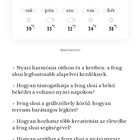
csü
pén
szo
vas
hét
°C
°C
°C
°C
°C
39
35
32
34
38
- Advertisement -
Nyári harmónia otthon és a kertben: a feng
shui legfontosabb alapelvei kezdőknek.
Hogyan támogathatja a feng shui a belső
békédet a rohanó nyári napokon?
Feng shui a grillezőhely körül: hogyan
teremts barátságos légkört?
Hogyan hozhatsz több kreativitást az életedbe
a feng shui segítségével?
Hogyan segíthet a feng shui a nyári stressz